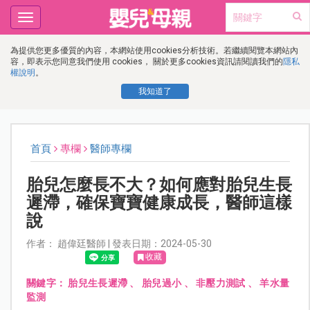
Toggle
navigation
為提供您更多優質的內容，本網站使用cookies分析技術。若繼續閱覽本網站內
容，即表示您同意我們使用 cookies， 關於更多cookies資訊請閱讀我們的
隱私
權說明
。
我知道了
首頁
專欄
醫師專欄
胎兒怎麼長不大？如何應對胎兒生長
遲滯，確保寶寶健康成長，醫師這樣
說
作者： 趙偉廷醫師 | 發表日期：2024-05-30
收藏
關鍵字：
胎兒生長遲滯
、
胎兒過小
、
非壓力測試
、
羊水量
監測