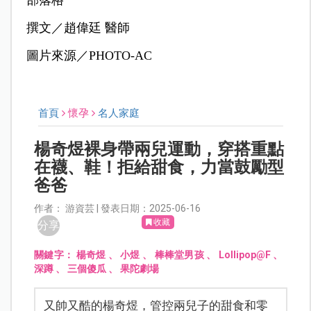
部落格
撰文／趙偉廷 醫師
圖片來源／PHOTO-AC
首頁
懷孕
名人家庭
楊奇煜裸身帶兩兒運動，穿搭重點
在襪、鞋！拒給甜食，力當鼓勵型
爸爸
作者： 游資芸 | 發表日期：2025-06-16
收藏
分享
關鍵字：
楊奇煜
、
小煜
、
棒棒堂男孩
、
Lollipop@F
、
深蹲
、
三個傻瓜
、
果陀劇場
又帥又酷的楊奇煜，管控兩兒子的甜食和零