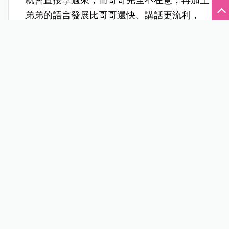
弟弟的語言發展比哥哥還快、講話更流利，
「久而久之，弟弟就容易養成霸道的個性。」
小煜提到，先前小兒子的幼兒園老師幾乎每天
都會打電話來，「他想要玩的東西得不到，或
是被收走了，就會倒在地上哭。」
「兩兄弟個性差太多，教養不能用同一套。」
當小兒子認為所有玩具都屬於他時，這時小煜
會請兄弟倆輪流玩，同時告知他：「玩具屬於
所有人，大家都可以玩。」
雖然兩兄弟用不同方式教養，但家裡的制度要
一致，如果小兒子犯錯被懲罰，大兒子做了同
樣的錯事也要被罰，不能偏頗任何一方。