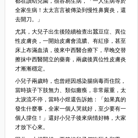
都在讀幼兒園，很容易生病，「一人生病等於
全家生病！太太言言被傳染到慢性鼻竇炎，還
去開刀。」
尤其，大兒子出生後陸續檢查出蠶豆症、異位
性皮膚炎，一開始皮膚會流膿、有紅疹，甚至
床上布滿血漬，後來中西醫合療下，早晚交替
擦抹中西醫開立的藥膏，兩歲後異位性皮膚炎
才漸漸穩定。
小兒子兩歲時，也曾經因感染腸病毒而住院，
當時孩子下肢無力、類似癱瘓，非常嚴重，太
太淚流不停，當時小煜還告訴她：「如果真的
發生什麼事，全家一個人哭就好，至少要有一
個人撐住！」還好小兒子後來病情好轉，大家
才放下心來。