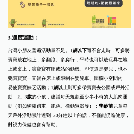
3.適度運動：
台灣小朋友普遍活動量不足。
1歲以下
還不會走時，可多將
寶寶放在地上，多翻滾、多爬行，平時也可以放玩具在地
上或桌上，讓寶寶有爬或站的動機。即使還是嬰兒，也不
要讓寶寶一直躺在床上或限制在嬰兒車、圍欄小空間內，
易使寶寶缺乏活動；
1歲以上
則可多帶寶寶去公園或戶外活
動；
2、3歲
的小孩，建議每天規劃至少半小時的大肌肉運
動（例如騎腳踏車、跑跳、律動遊戲等）；
學齡前
兒童每
天戶外活動累計達到120分鐘以上的話，不僅能促進健康，
對視力保健也會有幫助。