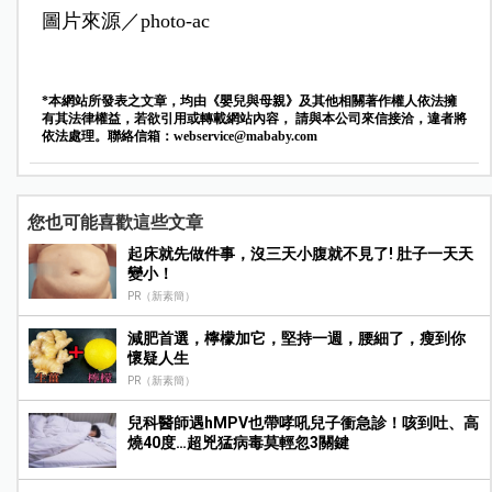
圖片來源／photo-ac
*本網站所發表之文章，均由《嬰兒與母親》及其他相關著作權人依法擁
有其法律權益，若欲引用或轉載網站內容， 請與本公司來信接洽，違者將
依法處理。聯絡信箱：
webservice@mababy.com
您也可能喜歡這些文章
起床就先做件事，沒三天小腹就不見了! 肚子一天天
變小！
PR（新素簡）
減肥首選，檸檬加它，堅持一週，腰細了，瘦到你
懷疑人生
PR（新素簡）
兒科醫師遇hMPV也帶哮吼兒子衝急診！咳到吐、高
燒40度…超兇猛病毒莫輕忽3關鍵