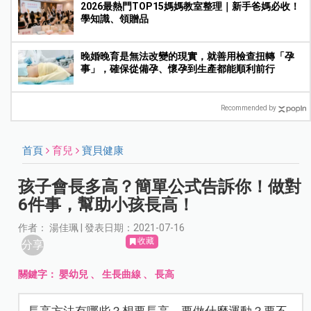
2026最熱門TOP15媽媽教室整理｜新手爸媽必收！
學知識、領贈品
晚婚晚育是無法改變的現實，就善用檢查扭轉「孕
事」，確保從備孕、懷孕到生產都能順利前行
Recommended by
首頁
育兒
寶貝健康
孩子會長多高？簡單公式告訴你！做對
6件事，幫助小孩長高！
作者： 湯佳珮 | 發表日期：2021-07-16
收藏
分享
關鍵字：
嬰幼兒
、
生長曲線
、
長高
長高方法有哪些？想要長高，要做什麼運動？要不