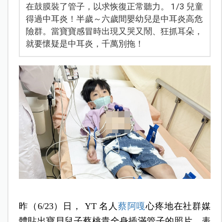
在鼓膜裝了管子，以求恢復正常聽力。 1/3 兒童
得過中耳炎！半歲～六歲間嬰幼兒是中耳炎高危
險群。當寶寶感冒時出現又哭又鬧、狂抓耳朵，
就要懷疑是中耳炎，千萬別拖！
昨（6/23）日， YT 名人
蔡阿嘎
心疼地在社群媒
體貼出寶貝兒子蔡桃貴全身插滿管子的照片，表