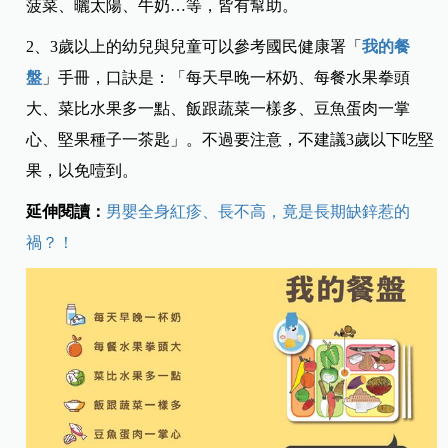
菠菜、曬太陽、牛奶…等，皆有幫助。
2、3歲以上的幼兒與兒童可以參考國民健康署「
我的餐
盤
」手冊，口訣是：「每天早晚一杯奶、每餐水果拳頭
大、菜比水果多一點、飯跟蔬菜一樣多、豆魚蛋肉一掌
心、堅果種子一茶匙」。不過要注意，不建議3歲以下吃堅
果，以免噎到。
延伸閱讀：
男嬰全身紅疹、長不高，竟是長期缺鋅惹的
禍？！