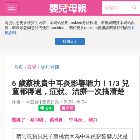
Toggle
navigation
為提供您更多優質的內容，本網站使用cookies分析技術。若繼續閱覽本網站內
容，即表示您同意我們使用 cookies， 關於更多cookies資訊請閱讀我們的
隱私
權說明
。
我知道了
首頁
育兒
寶貝健康
6 歲蔡桃貴中耳炎影響聽力！1/3 兒
童都得過，症狀、治療一次搞清楚
作者： 林宜屏 | 發表日期：2024-06-24
收藏
關鍵字：
蔡阿嘎
、
蔡桃貴
、
中耳炎
、
聽力
蔡阿嘎寶貝兒子蔡桃貴因為中耳炎影響聽力於是