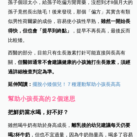
孫子個頭太小，給孫子吃偏方開胃藥，沒想到才8個月大的
孫子竟然長出陰毛！後來發現，那個「偏方」其實含有類
似男性荷爾蒙的成份，容易使小孩性早熟，
雖然一開始長
得快，但也會「提早到終點」
，提早不再長高，最後反而
比較矮。
西醫的部分，目前只有生長激素打針可能直接與長高有
關，
但醫師通常不會建議健康的小孩施打生長激素，須經
過詳細檢查判定為準。
延伸閱讀：
擺脫小矮個兒！７種運動幫助小孩長高高
幫助小孩長高的２個迷思
把鮮奶當水喝，好不好？
雖然喝牛奶有助於身高成長，
離乳後的幼兒建議每天仍要
喝2杯牛奶
，但也不宜過量，因為牛奶熱量高，喝多了容易