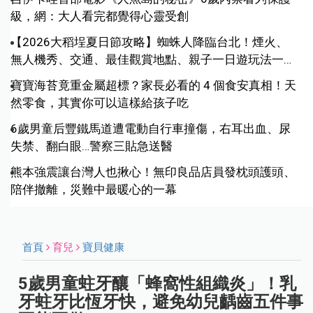
級，網：大人看完都覺得心靈受創
【2026大稻埕夏日節攻略】蜘蛛人降臨台北！煙火、
無人機秀、交通、最佳觀賞地點、親子一日遊玩法一次
收藏
寶寶海苔竟重金屬超標？家長必看的 4 個食安真相！天
然零食，其實你可以這樣給孩子吃
6歲男童后豐鐵馬道遭電動自行車撞傷，右耳出血、尿
失禁、翻白眼…警察三貼急送醫
熊本強震讓台灣人也揪心！無印良品店員發枕頭護頭、
陪伴撤離，災難中最暖心的一幕
首頁
育兒
寶貝健康
5歲男童蛀牙釀「蜂窩性組織炎」！乳
牙蛀牙比恆牙快，避免幼兒齲齒五件事