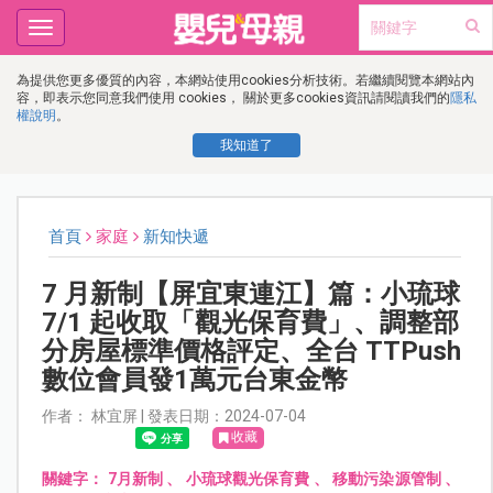
Toggle
navigation
為提供您更多優質的內容，本網站使用cookies分析技術。若繼續閱覽本網站內
容，即表示您同意我們使用 cookies， 關於更多cookies資訊請閱讀我們的
隱私
權說明
。
我知道了
首頁
家庭
新知快遞
7 月新制【屏宜東連江】篇：小琉球
7/1 起收取「觀光保育費」、調整部
分房屋標準價格評定、全台 TTPush
數位會員發1萬元台東金幣
作者： 林宜屏 | 發表日期：2024-07-04
收藏
關鍵字：
7月新制
、
小琉球觀光保育費
、
移動污染源管制
、