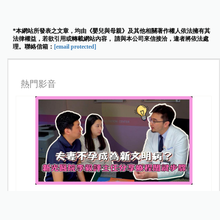
陳默醫師提醒，幼兒對牙痛的表達能力有限，家長
須從孩子小時候就建立正確的潔牙觀念，配合日常
口腔保健與專業牙科照護，才能大幅降低幼兒齲齒
風險，讓孩子健康成長。
整理撰文／游資芸
圖片來源／台北慈濟醫院提供
*本網站所發表之文章，均由《嬰兒與母親》及其他相關著作權人依法擁有其
法律權益，若欲引用或轉載網站內容， 請與本公司來信接洽，違者將依法處
理。聯絡信箱：
[email protected]
熱門影音