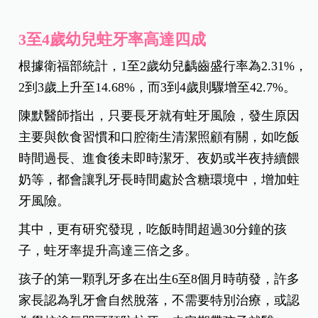
台北慈濟醫院牙科部主治醫師
陳默表示，男童罹患
嚴重齲齒，並已引發蜂窩性組織炎，雖然積極治
療，但最後仍不得不拔除4顆已無法補救的乳牙。
陳默醫師強調，學校塗氟雖有幫助，但無法取代完
整的牙科檢查與X光診斷，家長應該自孩子長牙後就
要定期帶至牙科門診檢查，千萬別等到蛀牙惡化才
就醫。
3至4歲幼兒蛀牙率高達四成
根據衛福部統計，1至2歲幼兒齲齒盛行率為2.31%，
2到3歲上升至14.68%，而3到4歲則驟增至42.7%。
陳默醫師指出，只要長牙就有蛀牙風險，發生原因
主要與飲食習慣和口腔衛生清潔照顧有關，如吃飯
時間過長、進食後未即時潔牙、夜奶或半夜持續餵