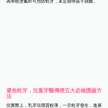
奶等，都會讓乳牙長時間處於含糖環境中，增加蛀
牙風險。
其中，更有研究發現，吃飯時間超過30分鐘的孩
子，蛀牙率提升高達三倍之多。
孩子的第一顆乳牙多在出生6至8個月時萌發，許多
家長認為乳牙會自然脫落，不需要特別治療，或認
為學校塗氟即可預防蛀牙，未定期帶孩子就醫。