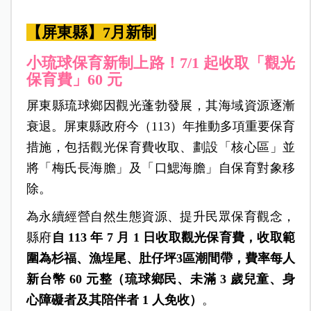
【屏東縣】7月新
制
小琉球保育新制上路！7/1
起收取「觀光
保育費」60 元
屏東縣琉球鄉因觀光蓬勃發展，其海域資源逐漸
衰退。屏東縣政府今（113）年推動多項重要保育
措施，包括觀光保育費收取、劃設「核心區」並
將「梅氏長海膽」及「口鰓海膽」自保育對象移
除。
為永續經營自然生態資源、提升民眾保育觀念，
縣府
自 113 年 7 月 1 日收取觀光保育費，收取範
圍為杉福、漁埕尾、肚仔坪3區潮間帶，費率每人
新台幣 60 元整（琉球鄉民、未滿 3 歲兒童、身
心障礙者及其陪伴者 1 人免收）
。