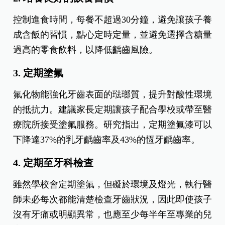
1. 由家長協助刷牙
許多學齡前兒童尚未具備良好口腔清潔技巧，建議
家長每日早晚協助孩子正確刷牙，使用1,000ppm以
上的含氟牙膏並配合牙線徹底清潔，直到孩子能夠
獨立且確實完成潔牙步驟為止。
2. 培養良好的飲食習慣
控制進食時間，每餐不超過30分鐘，避免讓孩子養
成含飯的習慣，點心定時定量，並避免選擇含糖量
過高的零食飲料，以降低齲齒風險。
3. 定期塗氟
氟化物能強化牙齒表面的琺瑯質，提升對酸性環境
的抵抗力。建議家長定期讓孩子配合學校或帶至醫