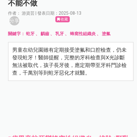
不能不做
作者： 游資芸 | 發表日期：2025-08-13
收藏
分享
關鍵字：
蛀牙
、
齲齒
、
乳牙
、
蜂窩性組織炎
、
塗氟
男童在幼兒園雖有定期接受塗氟和口腔檢查，仍未
發現蛀牙！醫師提醒，完整的牙科檢查與X光診斷
無法被取代，孩子長牙後，應定期帶至牙科門診檢
查，千萬別等到蛀牙惡化才就醫。