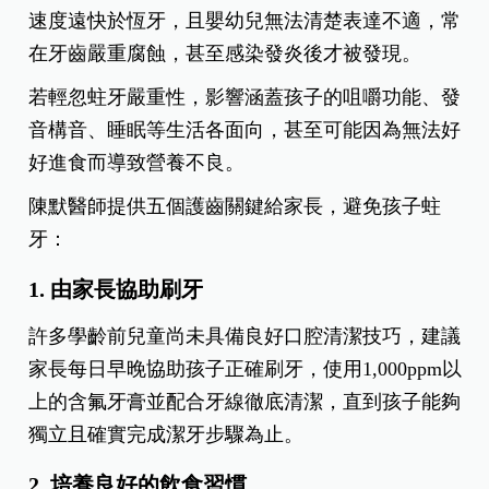
避免蛀牙，兒童牙醫傳授五大必做護齒方
法
但實際上，乳牙琺瑯質較薄，一旦蛀牙發生，進展
速度遠快於恆牙，且嬰幼兒無法清楚表達不適，常
在牙齒嚴重腐蝕，甚至感染發炎後才被發現。
若輕忽蛀牙嚴重性，影響涵蓋孩子的咀嚼功能、發
音構音、睡眠等生活各面向，甚至可能因為無法好
好進食而導致營養不良。
陳默醫師提供五個護齒關鍵給家長，避免孩子蛀
牙：