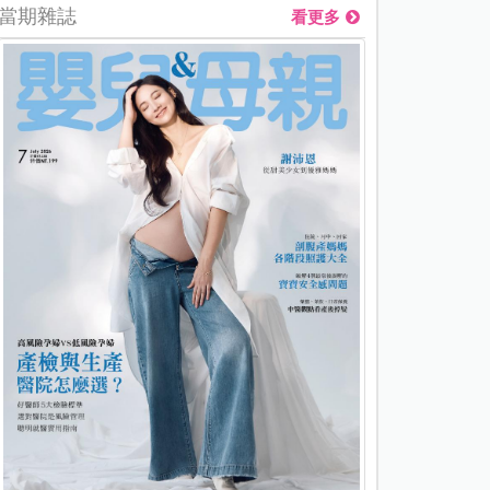
當期雜誌
看更多