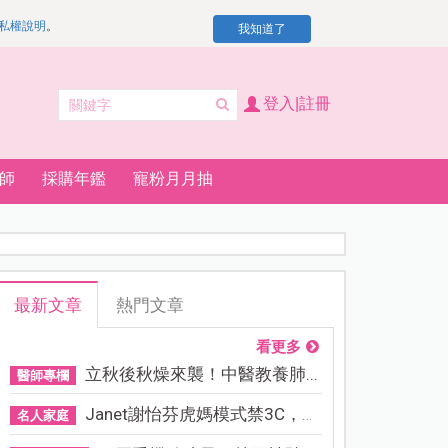
私權說明
。
我知道了
登入|註冊
師
採購年鑑
寵粉月月抽
最新文章
熱門文章
看更多
立秋後秋燥來襲！中醫教養肺...
醫師專欄
Janet謝怡芬虎媽模式禁3C，看...
名人家庭