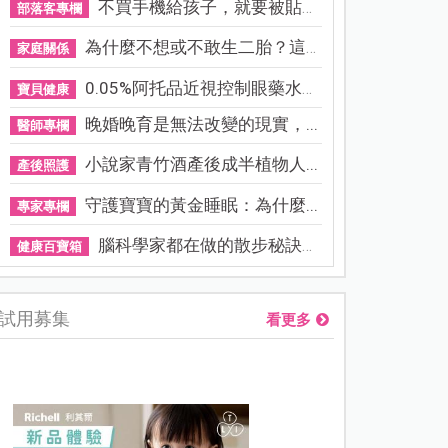
不買手機給孩子，就要被貼「...
部落客專欄
為什麼不想或不敢生二胎？這8...
家庭關係
0.05%阿托品近視控制眼藥水納...
寶貝健康
晚婚晚育是無法改變的現實，...
醫師專欄
小說家青竹酒產後成半植物人...
產後照護
守護寶寶的黃金睡眠：為什麼...
專家專欄
腦科學家都在做的散步秘訣！...
健康百寶箱
試用募集
看更多