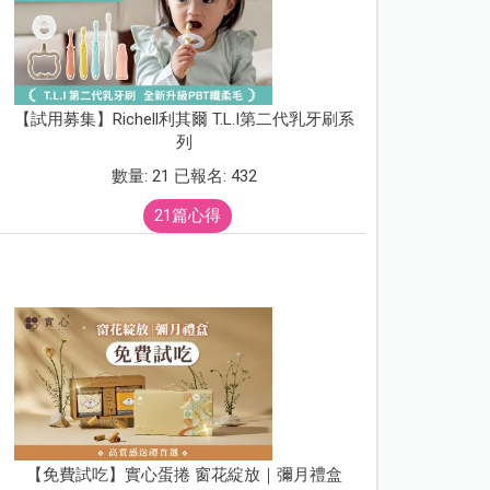
【試用募集】Richell利其爾 T.L.I第二代乳牙刷系
列
數量: 21 已報名: 432
21篇心得
【免費試吃】實心蛋捲 窗花綻放｜彌月禮盒