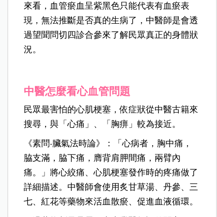
來看，血管瘀血呈紫黑色只能代表有血瘀表
現，無法推斷是否真的生病了，中醫師是會透
過望聞問切四診合參來了解民眾真正的身體狀
況。
中醫怎麼看心血管問題
民眾最害怕的心肌梗塞，依症狀從中醫古籍來
搜尋，與「心痛」、「胸痹」較為接近。
《素問‧臟氣法時論》：「心病者，胸中痛，
脇支滿，脇下痛，膺背肩胛間痛，兩臂內
痛。」將心絞痛、心肌梗塞發作時的疼痛做了
詳細描述。中醫師會使用炙甘草湯、丹參、三
七、紅花等藥物來活血散瘀、促進血液循環。