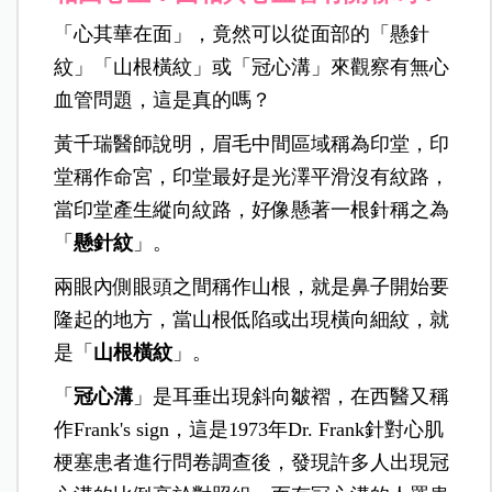
「心其華在面」，竟然可以從面部的「懸針
紋」「山根橫紋」或「冠心溝」來觀察有無心
血管問題，這是真的嗎？
黃千瑞醫師說明，眉毛中間區域稱為印堂，印
堂稱作命宮，印堂最好是光澤平滑沒有紋路，
當印堂產生縱向紋路，好像懸著一根針稱之為
「
懸針紋
」。
兩眼內側眼頭之間稱作山根，就是鼻子開始要
隆起的地方，當山根低陷或出現橫向細紋，就
是「
山根橫紋
」。
「
冠心溝
」是耳垂出現斜向皺褶，在西醫又稱
作Frank's sign，這是1973年Dr. Frank針對心肌
梗塞患者進行問卷調查後，發現許多人出現冠