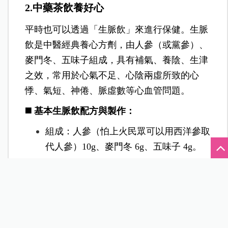
2.中藥茶飲養好心
平時也可以透過「生脈飲」來進行保健。生脈
飲是中醫經典養心方劑，由人參（或黨參）、
麥門冬、五味子組成，具有補氣、養陰、生津
之效，常用於心氣不足、心陰兩虛所致的心
悸、氣短、神倦、脈虛數等心血管問題。
◼️ 基本生脈飲配方與製作：
組成：人參（怕上火民眾可以用西洋參取
代人參）10g、麥門冬 6g、五味子 4g。
做法：將藥材加入水約 600-1000c.c.，煮
沸後轉小火熬煮約 15-20 分鐘，放涼後飲
用。
加強版：若需更強的補氣效果，可加上黃