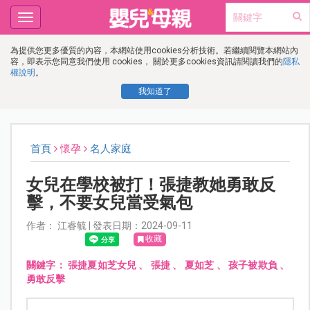
Toggle
navigation
為提供您更多優質的內容，本網站使用cookies分析技術。若繼續閱覽本網站內
容，即表示您同意我們使用 cookies， 關於更多cookies資訊請閱讀我們的
隱私
權說明
。
我知道了
首頁
懷孕
名人家庭
女兒在學校被打！張捷教她勇敢反
擊，不要女兒當受氣包
作者： 江睿毓 | 發表日期：2024-09-11
收藏
關鍵字：
張捷夏如芝女兒
、
張捷
、
夏如芝
、
孩子被欺負
、
勇敢反擊