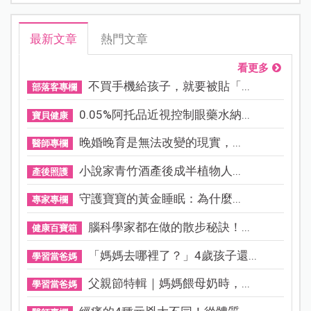
最新文章
熱門文章
看更多
不買手機給孩子，就要被貼「...
部落客專欄
0.05%阿托品近視控制眼藥水納...
寶貝健康
晚婚晚育是無法改變的現實，...
醫師專欄
小說家青竹酒產後成半植物人...
產後照護
守護寶寶的黃金睡眠：為什麼...
專家專欄
腦科學家都在做的散步秘訣！...
健康百寶箱
「媽媽去哪裡了？」4歲孩子還...
學習當爸媽
父親節特輯｜媽媽餵母奶時，...
學習當爸媽