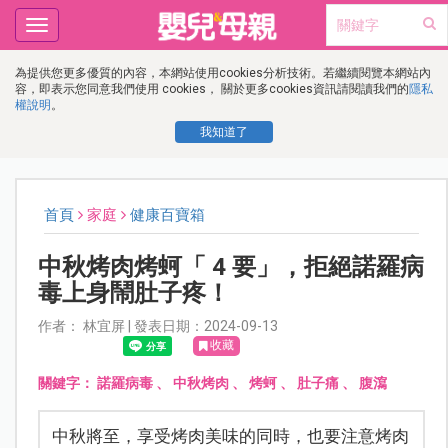
Toggle
navigation
為提供您更多優質的內容，本網站使用cookies分析技術。若繼續閱覽本網站內
容，即表示您同意我們使用 cookies， 關於更多cookies資訊請閱讀我們的
隱私
權說明
。
我知道了
首頁
家庭
健康百寶箱
中秋烤肉烤蚵「 4 要」，拒絕諾羅病
毒上身鬧肚子疼！
作者： 林宜屏 | 發表日期：2024-09-13
收藏
關鍵字：
諾羅病毒
、
中秋烤肉
、
烤蚵
、
肚子痛
、
腹瀉
中秋將至，享受烤肉美味的同時，也要注意烤肉