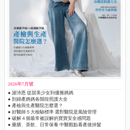
2026年7月號
● 謝沛恩 從甜美少女到優雅媽媽
● 剖婦產媽媽各階段照護大全
● 產檢與生產醫院怎麼選？
● 好醫師５大檢驗標準 選對醫院是風險管理
● 破解４個最常被誤解的寶寶安全感問題
● 藥膳、茶飲、日常保養 中醫觀點看產後掉髮