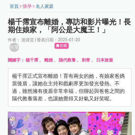
首頁
懷孕
名人家庭
楊千霈宣布離婚，專訪和影片曝光！長
期住娘家，「阿公是大魔王！」
作者： 游資芸 | 發表日期：2025-01-20
收藏
分享
關鍵字：
楊千霈
、
離婚
、
隔代教養
、
刺青
、
日本旅遊
楊千霈正式宣布離婚！育有兩女的她，有娘家爸媽
當後盾，讓她在主持和戲劇界更加發光發熱。不
過，雖然擁有後盾非常幸福，但聊起與爸爸之間的
隔代教養落差，也讓她覺得又好氣又好笑呢。