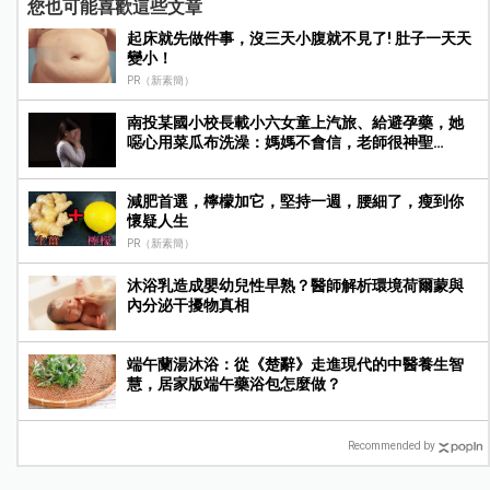
您也可能喜歡這些文章
起床就先做件事，沒三天小腹就不見了! 肚子一天天
變小！
PR（新素簡）
南投某國小校長載小六女童上汽旅、給避孕藥，她
噁心用菜瓜布洗澡：媽媽不會信，老師很神聖…
減肥首選，檸檬加它，堅持一週，腰細了，瘦到你
懷疑人生
PR（新素簡）
沐浴乳造成嬰幼兒性早熟？醫師解析環境荷爾蒙與
內分泌干擾物真相
端午蘭湯沐浴：從《楚辭》走進現代的中醫養生智
慧，居家版端午藥浴包怎麼做？
Recommended by