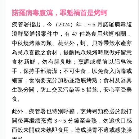
諾羅病毒腹瀉，罪魁禍首是烤蚵
疾管署指出，今（2024）年 1～6 月諾羅病毒腹
瀉群聚通報案件中，有 47 件為食用烤蚵相關，
中秋燒烤除肉類、蔬菜外，蚵、貝等帶殼水產亦
為民眾喜歡之食材，提醒民眾燒烤時應做好留意
食材新鮮，勿有腥臭味；烹調或餐前以肥皂洗
手，保持手部清潔；不可生食，以免食入病毒或
細菌；食物要充分加熱並澈底烤熟；食材及器具
生熟分開，防止交叉污染等 5 措施，安心享受美
食。
此外，疾管署也特別呼籲，烹烤蚵類務必於殼打
開後再繼續烹煮 3～5 分鐘至全熟，勿追求口感
而殼未開或未熟即食用，造成腸胃不適或感染腸