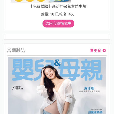
【免費體驗】森活舒敏兒童益生菌
數量: 10 已報名: 453
試用心得撰寫中
當期雜誌
看更多