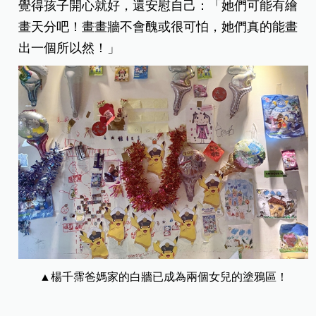
覺得孩子開心就好，還安慰自己：「她們可能有繪
畫天分吧！畫畫牆不會醜或很可怕，她們真的能畫
出一個所以然！」
▲楊千霈爸媽家的白牆已成為兩個女兒的塗鴉區！