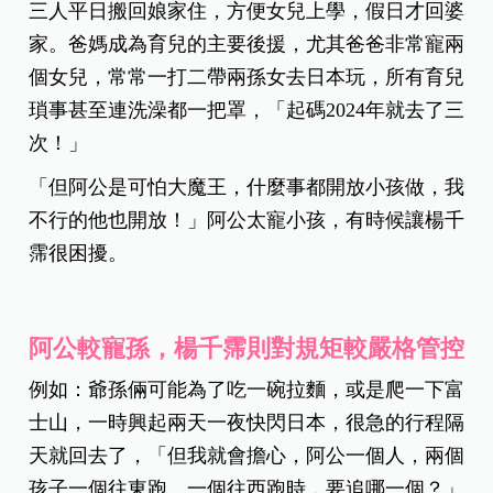
三人平日搬回娘家住，方便女兒上學，假日才回婆
家。爸媽成為育兒的主要後援，尤其爸爸非常寵兩
個女兒，常常一打二帶兩孫女去日本玩，所有育兒
瑣事甚至連洗澡都一把罩，「起碼2024年就去了三
次！」
「但阿公是可怕大魔王，什麼事都開放小孩做，我
不行的他也開放！」阿公太寵小孩，有時候讓楊千
霈很困擾。
阿公較寵孫，楊千霈則對規矩較嚴格管控
例如：爺孫倆可能為了吃一碗拉麵，或是爬一下富
士山，一時興起兩天一夜快閃日本，很急的行程隔
天就回去了，「但我就會擔心，阿公一個人，兩個
孩子一個往東跑、一個往西跑時，要追哪一個？」