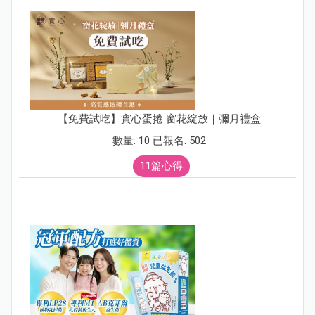
【免費試吃】實心蛋捲 窗花綻放｜彌月禮盒
數量: 10 已報名: 502
11篇心得