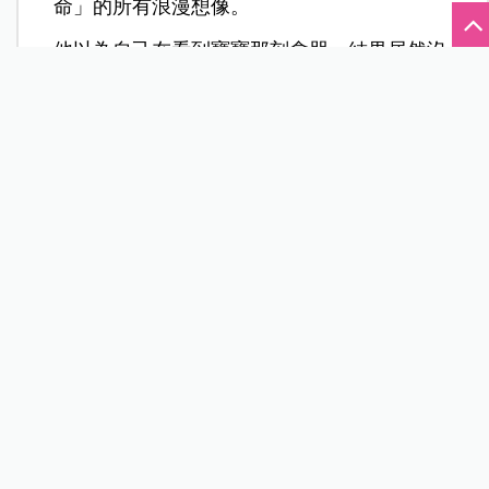
命」的所有浪漫想像。
他以為自己在看到寶寶那刻會哭，結果居然沒
有，甚至心裡浮現的第一個念頭只是：「他就
是個寶寶。」（當然，他也強調，現在非常愛
寶寶。）他回憶道：
我以為我會哭，但我只是看著妳就覺得好開
心，因為妳終於鬆了一口氣，因為妳一直在奮
戰，大概20小時，對你來說非常痛苦，我盡力
陪著妳並堅強，但我最後看妳躺在那裡，非常
的累，看到妳經歷這一切，我非常的感動，也
許這是你人生中最大的挑戰！
Jonas 回憶，當孩子平安出生的那一刻，他腦
中唯一浮現的念頭是：
「太好了，查理終於不
用再受苦了。」
對他而言，還沒來得及感動自