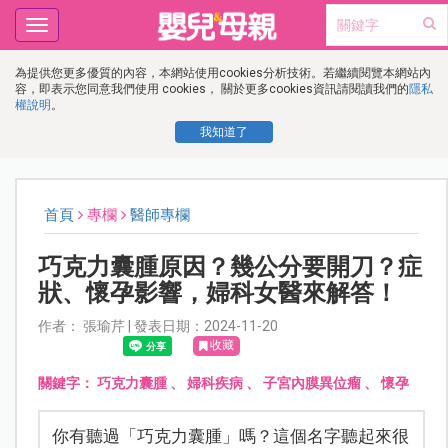
Toggle
navigation
為提供您更多優質的內容，本網站使用cookies分析技術。若繼續閱覽本網站內
容，即表示您同意我們使用 cookies， 關於更多cookies資訊請閱讀我們的
隱私
權說明
。
我知道了
首頁
專欄
醫師專欄
巧克力囊腫原因？幾公分要開刀？症
狀、懷孕影響，婦科女醫來解答！
作者： 張瑜芹 | 發表日期：2024-11-20
收藏
關鍵字：
巧克力囊腫
、
婦科疾病
、
子宮內膜異位瘤
、
懷孕
你有聽過「巧克力囊腫」嗎？這個名字聽起來很