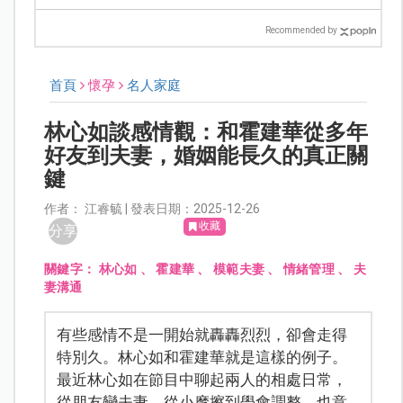
Recommended by
首頁
懷孕
名人家庭
林心如談感情觀：和霍建華從多年
好友到夫妻，婚姻能長久的真正關
鍵
作者： 江睿毓 | 發表日期：2025-12-26
收藏
分享
關鍵字：
林心如
、
霍建華
、
模範夫妻
、
情緒管理
、
夫
妻溝通
有些感情不是一開始就轟轟烈烈，卻會走得
特別久。林心如和霍建華就是這樣的例子。
最近林心如在節目中聊起兩人的相處日常，
從朋友變夫妻、從小摩擦到學會調整，也意