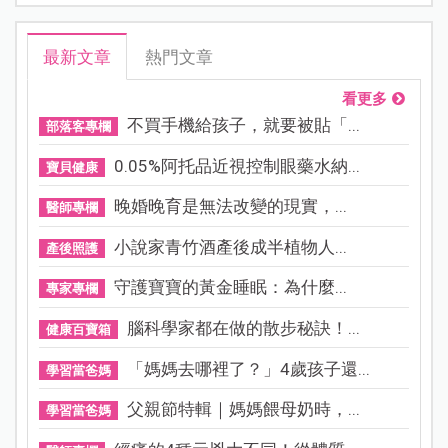
最新文章
熱門文章
看更多
不買手機給孩子，就要被貼「...
部落客專欄
0.05%阿托品近視控制眼藥水納...
寶貝健康
晚婚晚育是無法改變的現實，...
醫師專欄
小說家青竹酒產後成半植物人...
產後照護
守護寶寶的黃金睡眠：為什麼...
專家專欄
腦科學家都在做的散步秘訣！...
健康百寶箱
「媽媽去哪裡了？」4歲孩子還...
學習當爸媽
父親節特輯｜媽媽餵母奶時，...
學習當爸媽