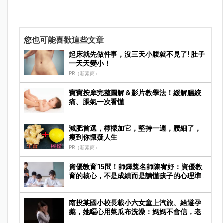
您也可能喜歡這些文章
起床就先做件事，沒三天小腹就不見了! 肚子
一天天變小！
PR（新素簡）
寶寶按摩完整圖解＆影片教學法！緩解腸絞
痛、脹氣一次看懂
減肥首選，檸檬加它，堅持一週，腰細了，
瘦到你懷疑人生
PR（新素簡）
資優教育15問！師鐸獎名師陳宥妤：資優教
育的核心，不是成績而是讀懂孩子的心理準
備度
南投某國小校長載小六女童上汽旅、給避孕
藥，她噁心用菜瓜布洗澡：媽媽不會信，老
師很神聖…