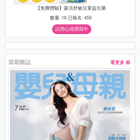
【免費體驗】森活舒敏兒童益生菌
數量: 10 已報名: 453
試用心得撰寫中
當期雜誌
看更多