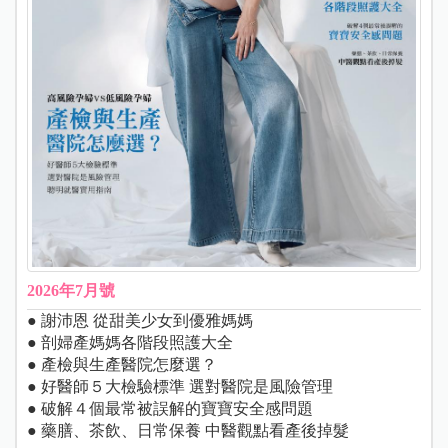
2026年7月號
● 謝沛恩 從甜美少女到優雅媽媽
● 剖婦產媽媽各階段照護大全
● 產檢與生產醫院怎麼選？
● 好醫師５大檢驗標準 選對醫院是風險管理
● 破解４個最常被誤解的寶寶安全感問題
● 藥膳、茶飲、日常保養 中醫觀點看產後掉髮