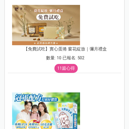
【免費試吃】實心蛋捲 窗花綻放｜彌月禮盒
數量: 10 已報名: 502
11篇心得