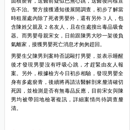
面積瘀青，送醫前疑似已無心跳，送醫後同樣宣
告不治。警方接獲通知後展開調查，初步了解當
時租屋處內除了死者男嬰外，還有另外 3 人，包
含陳姓父親及 2 名友人，且在住處搜出毒品吸食
器。而男嬰母親宋女，日前跟陳男大吵一架後負
氣離家，接獲男嬰死亡消息才匆匆趕回。
男嬰生父陳男到案時否認毆打男嬰，並表示睡醒
後才發現男嬰沒有呼吸心跳，才趕緊由友人報
案。另外，根據檢方今日初步相驗，發現男嬰全
身有多處瘀青，後續將再請法醫解剖來釐清確切
死因，並檢測是否有無毒品反應，目前宋女與陳
男均被帶回地檢署複訊，詳細案情尚待調查釐
清。