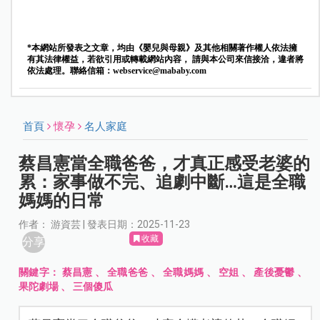
*本網站所發表之文章，均由《嬰兒與母親》及其他相關著作權人依法擁
有其法律權益，若欲引用或轉載網站內容， 請與本公司來信接洽，違者將
依法處理。聯絡信箱：
webservice@mababy.com
首頁
懷孕
名人家庭
蔡昌憲當全職爸爸，才真正感受老婆的
累：家事做不完、追劇中斷…這是全職
媽媽的日常
作者： 游資芸 | 發表日期：2025-11-23
收藏
分享
關鍵字：
蔡昌憲
、
全職爸爸
、
全職媽媽
、
空姐
、
產後憂鬱
、
果陀劇場
、
三個傻瓜