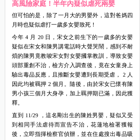
高風險家庭！半年內疑似虐死兩嬰
但可怕的是，除了一月大的男嬰外，這對爸媽四
月時也疑似虐打一歲多女嬰致死！
今年 4 月 20 日，宋女之前生下的一歲多的女嬰
疑似在宋女和陳男講電話時大聲哭鬧，感到不耐
煩的陳男竟教唆宋女對女嬰摑掌教訓，導致女嬰
頭部重創不治，檢方介入調查後，竟在女童身上
驗出毒品反應，且推斷女嬰遭到長期受虐， 2 人
因此均被羈押 2 個月。隨後，由於宋女已懷有陳
男小孩三個月大身孕，加上羈押期已滿，因此獲
釋。
直到 11/29 ，這名剛出生的陳姓男嬰，疑似又受
到相同手法虐待而宣告不治，花蓮地檢署獲報
後，立即指揮檢察官偵辦，並在住處搜出毒品吸