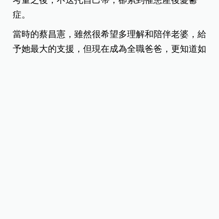
症。
當時的蔡昌憲，雖然很希望多理解和陪伴老婆，給
予她最大的支援，但現在成為全職爸爸，更知道如
何和老婆溝通，或讓她心情更輕鬆一點。
不過，問起蔡昌憲，他當全職爸爸和老婆當全職媽
媽，有哪些不同？他笑說，照顧小孩和摺衣服的方
式不一樣，「但就算我是全職爸爸，也會採取跟著
老婆走的戰術，比較不會打亂整個家庭的節奏。」
為了成為全職爸爸，蔡昌憲跟經紀人溝通好，下午
五點後不工作，除非必要商演，否則晚上不接案。
接工作前，除了跟經紀人商討，也要跟老婆討論，
確保照顧小孩的安排都很完善，才會做這個決定。
蔡昌憲強調，「這跟全職媽媽一樣，有時候得犧牲