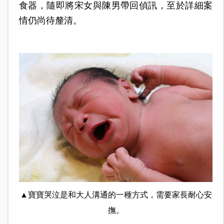
食器，隨即將宋女與陳男帶回偵訊，至於詳細案
情仍尚待釐清。
▲寶寶哭泣是和大人溝通的一種方式，需要家長耐心安
撫。