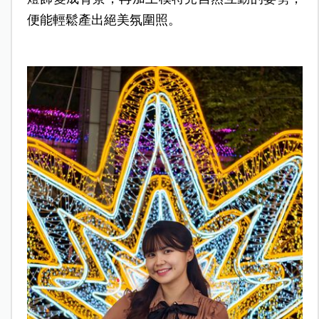
便能輕鬆產出絕美氛圍照。