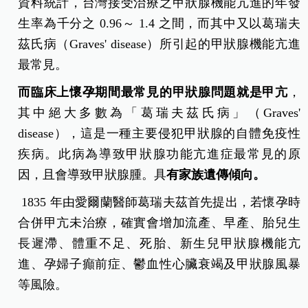
資料統計，台灣接受治療之甲狀腺機能亢進的年發
生率為千分之 0.96～ 1.4 之間，而其中又以葛瑞夫
茲氏病（Graves' disease）所引起的甲狀腺機能亢進
最常見。
而臨床上懷孕期間最常見的甲狀腺問題就是甲亢
，
其中絕大多數為「葛瑞夫茲氏病」（Graves'
disease），這是一種主要侵犯甲狀腺的自體免疫性
疾病。此病為導致甲狀腺功能亢進症最常見的原
因，且會導致甲狀腺腫。具
有家族遺傳傾向。
1835 年由愛爾蘭醫師葛瑞夫茲首先提出，若懷孕時
合併甲亢未治療，確實會增加流產、早產、胎兒生
長遲滯、體重不足、死胎、新生兒甲狀腺機能亢
進、孕婦子癲前症、鬱血性心臟衰竭及甲狀腺風暴
等風險。