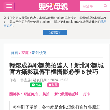
Toggle
navigation
為提供您更多優質的內容，本網站使用cookies分析技術。若繼續閱覽本網站內
容，即表示您同意我們使用 cookies， 關於更多cookies資訊請閱讀我們的
隱私
權說明
。
我知道了
首頁
家庭
新知快遞
輕鬆成為耶誕美拍達人！新北耶誕城
官方攝影親傳手機攝影必學 6 技巧
作者： 林宜屏 | 發表日期：2024-12-03
收藏
關鍵字：
耶誕美拍
、
美拍
、
新北歡樂耶誕城
、
打卡
每年到了聖誕，各地總是會以燈飾打造許多魔幻