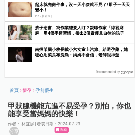
起床就先做件事，沒三天小腹就不見了! 肚子一天天
變小！
PR（新素簡）
孩子念書、寫作業總要人盯？親職作家「綠君麻
麻」用4個學習習慣，養出2個資優且自律的孩子
南投某國小校長載小六女童上汽旅、給避孕藥，她
噁心用菜瓜布洗澡：媽媽不會信，老師很神聖…
Recommended by
首頁
懷孕
孕前優生
甲狀腺機能亢進不易受孕？別怕，你也
能享受當媽媽的快樂！
作者： 林宜屏 | 發表日期：2024-07-23
收藏
分享