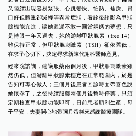
又陸續出現容易緊張、心跳變快、怕熱、焦躁、胃
口好但體重卻減輕等異常症狀，看診後診斷為甲狀
腺機能亢進，讓她遲遲不敢一圓當媽媽的夢想，只
是轉眼一年又過去，她的游離甲狀腺素（free T4）
雖保持正常，但甲狀腺刺激素（TSH）卻依舊低，
在求子心切下，決定尋求新陳代謝科醫師意見。
經來院諮詢，建議服藥兩個月後，甲狀腺刺激素雖
然仍低，但游離甲狀腺素穩定在正常範圍內，於是
告知可專心做人；三個月後患者回診時面帶喜色說
她懷孕了，之後持續服藥兩個月後暫時停藥，只須
定期檢查甲狀腺功能即可，日前患者順利生產，母
子平安，夫妻開心地帶彌月蛋糕來感謝醫療團隊。