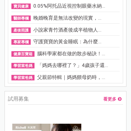
0.05%阿托品近視控制眼藥水納...
寶貝健康
晚婚晚育是無法改變的現實，...
醫師專欄
小說家青竹酒產後成半植物人...
產後照護
守護寶寶的黃金睡眠：為什麼...
專家專欄
腦科學家都在做的散步秘訣！...
健康百寶箱
「媽媽去哪裡了？」4歲孩子還...
學習當爸媽
父親節特輯｜媽媽餵母奶時，...
學習當爸媽
試用募集
看更多