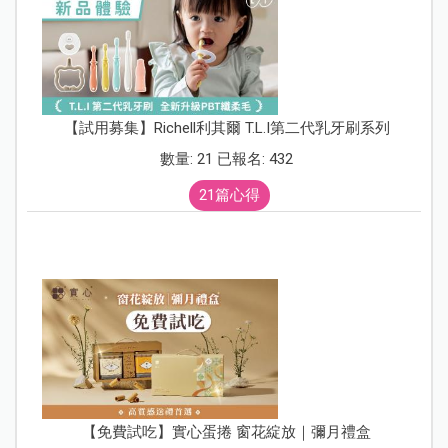
【試用募集】Richell利其爾 T.L.I第二代乳牙刷系列
數量: 21 已報名: 432
21篇心得
【免費試吃】實心蛋捲 窗花綻放｜彌月禮盒