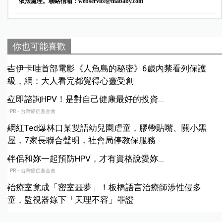
依法處理。聯絡信箱：
webservice@mababy.com
你也可能喜歡
吉伊卡哇首部電影《人魚島的秘密》6歲內禁看列保護
級，網：大人看完都覺得心靈受創
立即諮詢HPV！是對自己健康最好的投資...
PR・台灣癌症基金會
網紅Ted爆林口某雙語幼兒園虐童，膠帶貼嘴、關小黑
屋，7家長聯合聲明，社會局停教保服務
伴侶和妳一起預防HPV，才有資格說愛妳...
PR・台灣癌症基金會
治療室竟成「密室噩夢」！板橋語言治療師涉性侵多
童，監視器錄下「天理不容」罪證