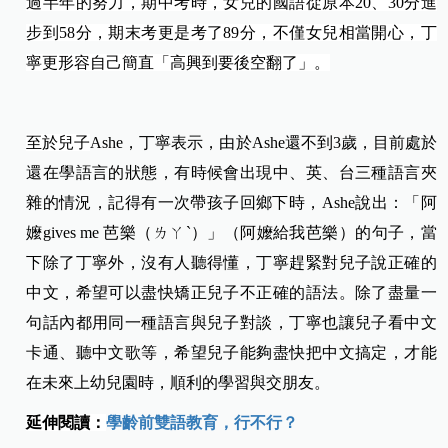
過半年的努力，期中考時，女兒的國語從原本20、30分進
步到58分，期末考更是考了89分，不僅女兒相當開心，丁
寧更形容自己簡直「高興到要後空翻了」。
至於兒子
Ashe
，丁寧表示，由於Ashe還不到3歲，目前處於
還在學語言的狀態，有時候會出現中、英、台三種語言夾
雜的情況，記得有一次帶孩子回鄉下時，Ashe說出：「阿
嬤gives me 芭樂（ㄌㄚˋ）」（阿嬤給我芭樂）的句子，當
下除了丁寧外，沒有人聽得懂，丁寧趕緊對兒子說正確的
中文，希望可以盡快矯正兒子不正確的語法。除了盡量一
句話內都用同一種語言與兒子對談，丁寧也讓兒子看中文
卡通、聽中文歌等，希望兒子能夠盡快把中文搞定，才能
在未來上幼兒園時，順利的學習與交朋友。
延伸閱讀：
學齡前雙語教育，行不行？