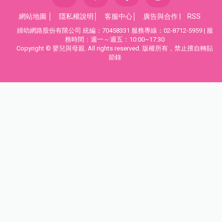
網站地圖
│
隱私權說明
│
客服中心
│
廣告與合作
|
RSS
婦幼網路股份有限公司 統編：70458331 服務專線：02-8712-5959 | 服
務時間：週一～週五：10:00~17:30
Copyright © 嬰兒與母親. All rights reserved. 版權所有，禁止擅自轉貼
節錄