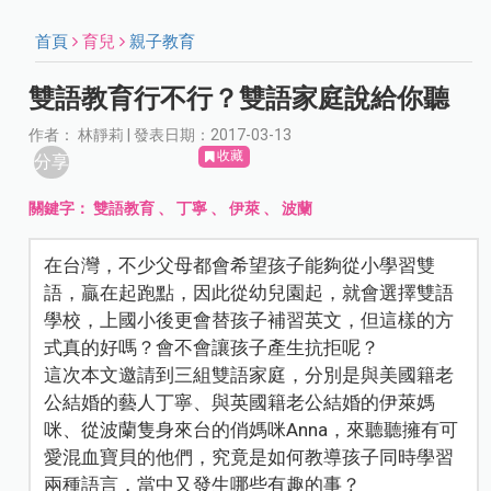
首頁
育兒
親子教育
雙語教育行不行？雙語家庭說給你聽
作者： 林靜莉 | 發表日期：2017-03-13
收藏
分享
關鍵字：
雙語教育
、
丁寧
、
伊萊
、
波蘭
在台灣，不少父母都會希望孩子能夠從小學習雙
語，贏在起跑點，因此從幼兒園起，就會選擇雙語
學校，上國小後更會替孩子補習英文，但這樣的方
式真的好嗎？會不會讓孩子產生抗拒呢？
這次本文邀請到三組雙語家庭，分別是與美國籍老
公結婚的藝人丁寧、與英國籍老公結婚的伊萊媽
咪、從波蘭隻身來台的俏媽咪Anna，來聽聽擁有可
愛混血寶貝的他們，究竟是如何教導孩子同時學習
兩種語言，當中又發生哪些有趣的事？