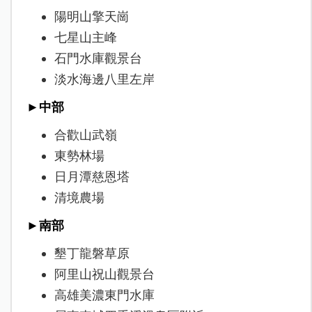
陽明山擎天崗
七星山主峰
石門水庫觀景台
淡水海邊八里左岸
►中部
合歡山武嶺
東勢林場
日月潭慈恩塔
清境農場
►南部
墾丁龍磐草原
阿里山祝山觀景台
高雄美濃東門水庫