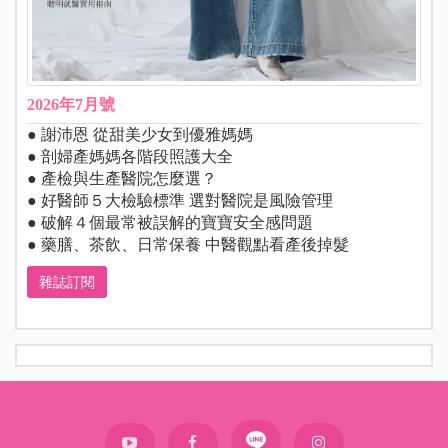
2026年7月號
● 謝沛恩 從甜美少女到優雅媽媽
● 剖婦產媽媽各階段照護大全
● 產檢與生產醫院怎麼選？
● 好醫師５大檢驗標準 選對醫院是風險管理
● 破解４個最常被誤解的寶寶安全感問題
● 藥膳、茶飲、日常保養 中醫觀點看產後掉髮
雜誌訂閱