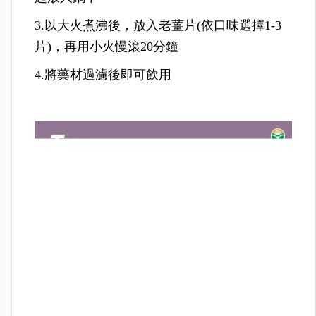
3.以大火煮沸後，放入老薑片(依口味選擇1-3
片)，再用小火慢滾20分鐘
4.將藥材過濾後即可飲用