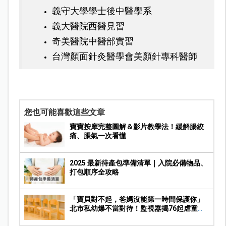
義守大學學士後中醫學系
義大醫院西醫見習
奇美醫院中醫部實習
台灣顏面針灸醫學會美顏針專科醫師
您也可能喜歡這些文章
寶寶按摩完整圖解＆影片教學法！緩解腸絞
痛、脹氣一次看懂
2025 最新待產包準備清單｜入院必備物品、
打包順序全攻略
「寶貝對不起，爸媽沒能第一時間保護你」
北市私幼爆不當對待！監視器揭76起虐童畫
面，家長痛心提告