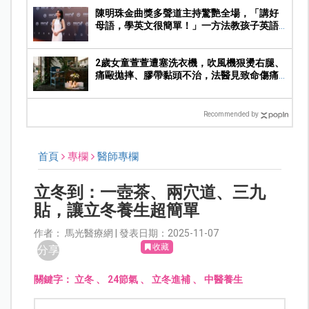
陳明珠金曲獎多聲道主持驚艷全場，「講好
母語，學英文很簡單！」一方法教孩子英語
精通
2歲女童萱萱遭塞洗衣機，吹風機狠燙右腿、
痛毆拋摔、膠帶黏頭不治，法醫見致命傷痛
心
Recommended by
首頁
專欄
醫師專欄
立冬到：一壺茶、兩穴道、三九
貼，讓立冬養生超簡單
作者： 馬光醫療網 | 發表日期：2025-11-07
收藏
分享
關鍵字：
立冬
、
24節氣
、
立冬進補
、
中醫養生