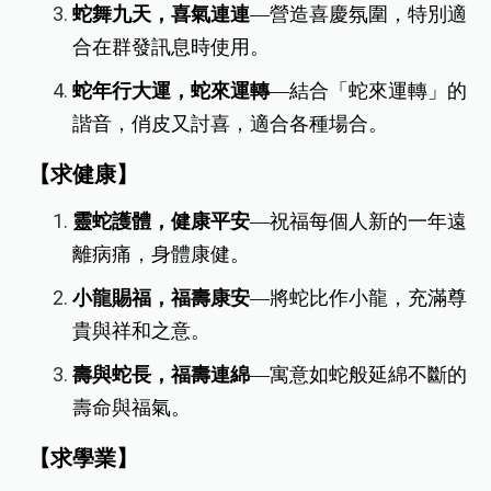
蛇舞九天，喜氣連連
—營造喜慶氛圍，特別適
合在群發訊息時使用。
蛇年行大運，蛇來運轉
—結合「蛇來運轉」的
諧音，俏皮又討喜，適合各種場合。
【求健康】
靈蛇護體，健康平安
—祝福每個人新的一年遠
離病痛，身體康健。
小龍賜福，福壽康安
—將蛇比作小龍，充滿尊
貴與祥和之意。
壽與蛇長，福壽連綿
—寓意如蛇般延綿不斷的
壽命與福氣。
【求學業】