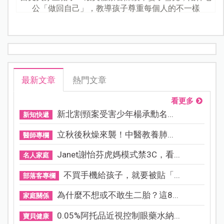
公「做回自己」，教導孩子尊重每個人的不一樣
最新文章
熱門文章
看更多
新北割頸案受害少年楊承勳名...
新知快遞
立秋後秋燥來襲！中醫教養肺...
醫師專欄
Janet謝怡芬虎媽模式禁3C，看...
名人家庭
不買手機給孩子，就要被貼「...
部落客專欄
為什麼不想或不敢生二胎？這8...
家庭關係
0.05%阿托品近視控制眼藥水納...
寶貝健康