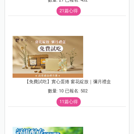
21篇心得
【免費試吃】實心蛋捲 窗花綻放｜彌月禮盒
數量: 10 已報名: 502
11篇心得