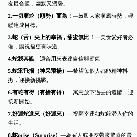
友最合適，幽默又溫馨。
2.一切順蛇（順勢）而為！
—鼓勵大家順應時勢，輕
鬆達成目標。
3.蛇（舌）尖上的幸福，甜蜜無比！
—美食愛好者必
備，讓祝福更有味道。
4.蛇我其誰
—適合用來表達自信與霸氣。
5.蛇采飛揚（神采飛揚）
—希望每個人都能精神抖
擻，迎接新挑戰。
6.有蛇有得（有捨有得）
—寓意放下過去的遺憾，迎
接新開始。
7.好運蛇進來（好運來）
—祝願幸運如蛇般潛入你的
生活。
8.蛇prise（Surprise）
—為家人或朋友帶來驚喜的最