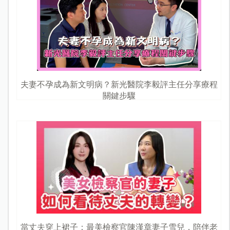
夫妻不孕成為新文明病？新光醫院李毅評主任分享療程
關鍵步驟
當丈夫穿上裙子：最美檢察官陳漢章妻子雪兒，陪伴老