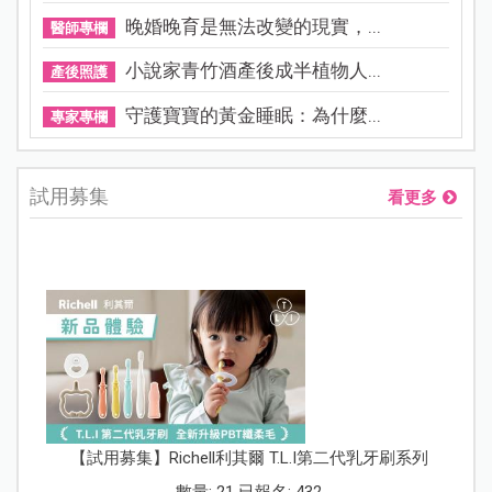
晚婚晚育是無法改變的現實，...
醫師專欄
小說家青竹酒產後成半植物人...
產後照護
守護寶寶的黃金睡眠：為什麼...
專家專欄
試用募集
看更多
【試用募集】Richell利其爾 T.L.I第二代乳牙刷系列
數量: 21 已報名: 432