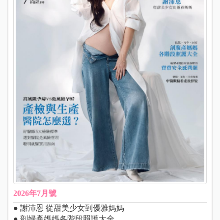
2026年7月號
● 謝沛恩 從甜美少女到優雅媽媽
● 剖婦產媽媽各階段照護大全