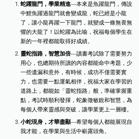
蛇躍龍門，學業精進
—
本來是魚躍龍門，傳說
中鯉魚躍過龍門就會變成龍，蛇已經是小龍
了，讓小龍再躍一下龍門，就變成一條無畏無
懼的大龍了！以蛇躍為比喻，祝福每個學生在
新的一年裡都能取得好成績。
靈蛇指路，智慧加倍
—讀書考試除了需要努力
用心，也總期待所讀的內容都能命中考題，少
一些遺漏和意外，有時候，成功不僅需要實
力，也需要一點運氣相伴，祝福大家在學習的
道路上，都能如「靈蛇指路」般，準確掌握重
點，考試時順利發揮，蛇象徵敏銳和智慧，為
每個人帶來靈感與突破，讓學業更上一層樓。
小蛇現身，才華盡顯
—希望每個人都能展現自
我才能，在學業與生活中嶄露頭角。