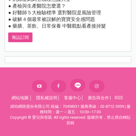
● 產檢與生產醫院怎麼選？
● 好醫師５大檢驗標準 選對醫院是風險管理
● 破解４個最常被誤解的寶寶安全感問題
● 藥膳、茶飲、日常保養 中醫觀點看產後掉髮
雜誌訂閱
網站地圖
│
隱私權說明
│
客服中心
│
廣告與合作
|
RSS
婦幼網路股份有限公司 統編：70458331 服務專線：02-8712-5959 | 服
務時間：週一～週五：10:00~17:30
Copyright © 嬰兒與母親. All rights reserved. 版權所有，禁止擅自轉貼
節錄