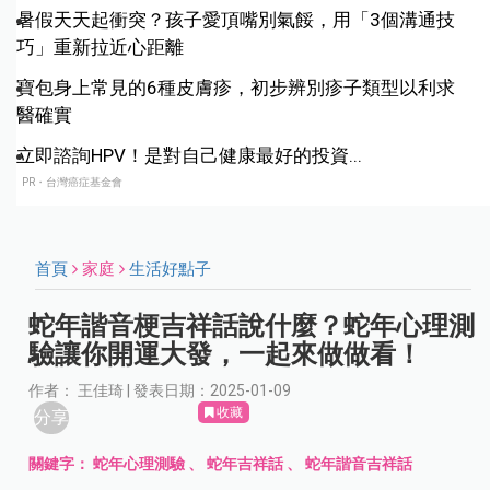
暑假天天起衝突？孩子愛頂嘴別氣餒，用「3個溝通技
巧」重新拉近心距離
寶包身上常見的6種皮膚疹，初步辨別疹子類型以利求
醫確實
立即諮詢HPV！是對自己健康最好的投資...
PR・台灣癌症基金會
首頁
家庭
生活好點子
蛇年諧音梗吉祥話說什麼？蛇年心理測
驗讓你開運大發，一起來做做看！
作者： 王佳琦 | 發表日期：2025-01-09
收藏
分享
關鍵字：
蛇年心理測驗
、
蛇年吉祥話
、
蛇年諧音吉祥話