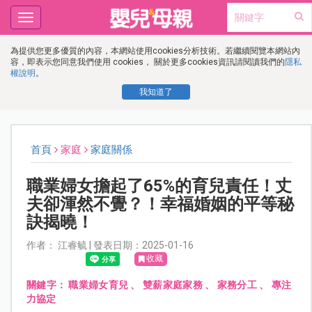
Toggle
navigation
為提供您更多優質的內容，本網站使用cookies分析技術。若繼續閱覽本網站內
容，即表示您同意我們使用 cookies， 關於更多cookies資訊請閱讀我們的
隱私
權說明
。
我知道了
首頁
家庭
家庭關係
職業婦女擔起了65%的育兒責任！丈
夫卻渾然不覺？！幸福婚姻的平等秘
訣揭曉！
作者： 江睿毓 | 發表日期：2025-01-16
收藏
關鍵字：
職業婦女育兒
、
雙薪家庭家務
、
家務分工
、
專注
力協定