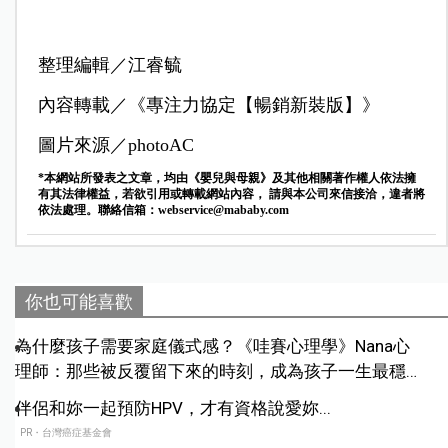
整理編輯／江睿毓
內容轉載／《專注力協定【暢銷新裝版】》
圖片來源／photoAC
*本網站所發表之文章，均由《嬰兒與母親》及其他相關著作權人依法擁
有其法律權益，若欲引用或轉載網站內容， 請與本公司來信接洽，違者將
依法處理。聯絡信箱：
webservice@mababy.com
你也可能喜歡
為什麼孩子需要家庭儀式感？《哇賽心理學》Nana心
理師：那些被反覆留下來的時刻，成為孩子一生最穩定
的依靠
伴侶和妳一起預防HPV，才有資格說愛妳...
PR・台灣癌症基金會