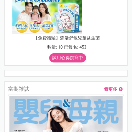
【免費體驗】森活舒敏兒童益生菌
數量: 10 已報名: 453
試用心得撰寫中
當期雜誌
看更多