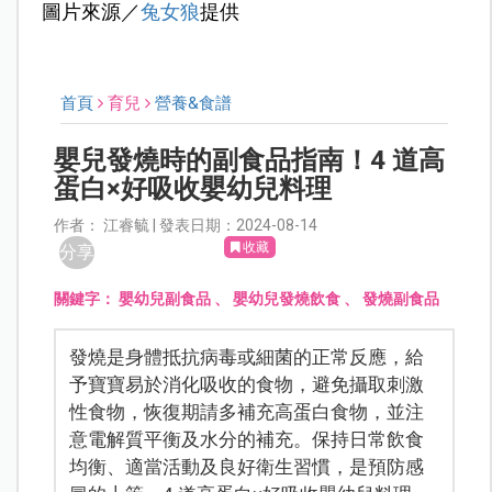
圖片來源／
兔女狼
提供
首頁
育兒
營養&食譜
嬰兒發燒時的副食品指南！4 道高
蛋白×好吸收嬰幼兒料理
作者： 江睿毓 | 發表日期：2024-08-14
收藏
分享
關鍵字：
嬰幼兒副食品
、
嬰幼兒發燒飲食
、
發燒副食品
發燒是身體抵抗病毒或細菌的正常反應，給
予寶寶易於消化吸收的食物，避免攝取刺激
性食物，恢復期請多補充高蛋白食物，並注
意電解質平衡及水分的補充。保持日常飲食
均衡、適當活動及良好衛生習慣，是預防感