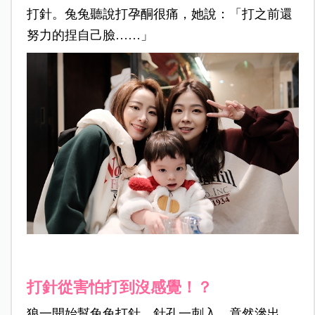
打針。兔兔聽說打孕酮很痛，她說：「打之前還
努力的捏自己臉……」
打針從害怕打到沒感覺！？
狼一開始幫兔兔打針，針孔一刺入，竟然滲出