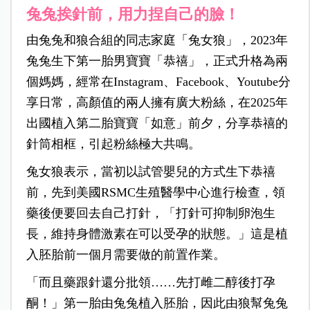
兔兔挨針前，用力捏自己的臉！
由兔兔和狼合組的同志家庭「兔女狼」，2023年
兔兔生下第一胎男寶寶「恭禧」，正式升格為兩
個媽媽，經常在Instagram、Facebook、Youtube分
享日常，高顏值的兩人擁有廣大粉絲，在2025年
出國植入第二胎寶寶「如意」前夕，分享恭禧的
針筒相框，引起粉絲極大共鳴。
兔女狼表示，當初以試管嬰兒的方式生下恭禧
前，先到美國RSMC生殖醫學中心進行檢查，領
藥後便要回去自己打針，「打針可抑制卵泡生
長，維持身體激素在可以受孕的狀態。」這是植
入胚胎前一個月需要做的前置作業。
「而且藥跟針還分批領……先打雌二醇後打孕
酮！」第一胎由兔兔植入胚胎，因此由狼幫兔兔