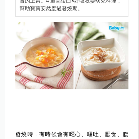
冒的上策。4 道高蛋白×好吸收嬰幼兒料理，
幫助寶寶安然度過發燒期。
發燒時，有時候會有噁心、嘔吐、厭食、腹