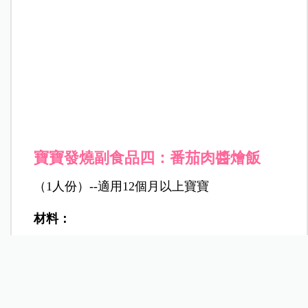
寶寶發燒副食品四：番茄肉醬燴飯
（1人份）--適用12個月以上寶寶
材料：
米20g、豬絞肉10g、洋蔥10g、雪白菇10g、大
番茄10g、高湯50CC、油5CC
做法：