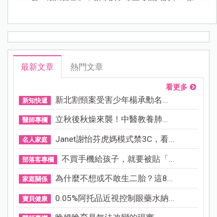
最新文章
熱門文章
看更多
新北割頸案受害少年楊承勳名...
新知快遞
立秋後秋燥來襲！中醫教養肺...
醫師專欄
Janet謝怡芬虎媽模式禁3C，看...
名人家庭
不買手機給孩子，就要被貼「...
部落客專欄
為什麼不想或不敢生二胎？這8...
家庭關係
0.05%阿托品近視控制眼藥水納...
寶貝健康