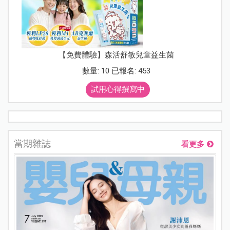
【免費體驗】森活舒敏兒童益生菌
數量: 10 已報名: 453
試用心得撰寫中
當期雜誌
看更多