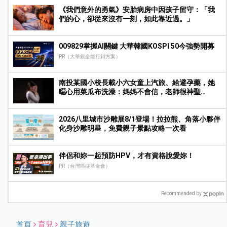
《我們意外的勇氣》安胎病房中因孩子留守：「我
們的心，卻從來沒有一刻，如此靠近過。」
009829掌握AI關鍵 大華韓國KOSPI 50今強勢開募
PR（大華銀全能行銷方案）
南投某國小校長載小六女童上汽旅、給避孕藥，她
噁心用菜瓜布洗澡：媽媽不會信，老師很神聖…
2026八里城市沙雕展8/1登場！拉拉熊、角落小夥伴
化身沙雕明星，免費親子景點攻略一次看
伴侶和妳一起預防HPV，才有資格說愛妳！
PR（台灣癌症基金會）
Recommended by
首頁
育兒
親子旅遊