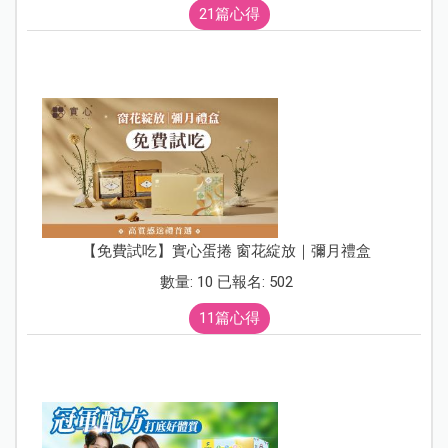
21篇心得
【免費試吃】實心蛋捲 窗花綻放｜彌月禮盒
數量: 10 已報名: 502
11篇心得