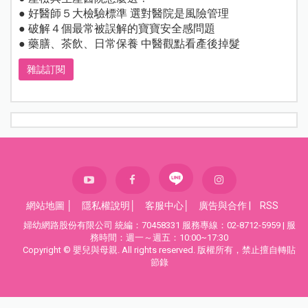
● 好醫師５大檢驗標準 選對醫院是風險管理
● 破解４個最常被誤解的寶寶安全感問題
● 藥膳、茶飲、日常保養 中醫觀點看產後掉髮
雜誌訂閱
網站地圖
│
隱私權說明
│
客服中心
│
廣告與合作
|
RSS
婦幼網路股份有限公司 統編：70458331 服務專線：02-8712-5959 | 服
務時間：週一～週五：10:00~17:30
Copyright © 嬰兒與母親. All rights reserved. 版權所有，禁止擅自轉貼
節錄