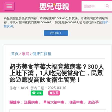
Toggle
navigation
為提供您更多優質的內容，本網站使用cookies分析技術。若繼續閱覽本網站內
容，即表示您同意我們使用 cookies， 關於更多cookies資訊請閱讀我們的
隱私
權說明
。
我知道了
首頁
家庭
健康百寶箱
超夯美食草莓大福竟藏病毒？300人
上吐下瀉，1人吃完便當身亡，民眾
旅遊應提高飲食衛生警覺！
作者： Ariel | 發表日期：2025-03-10
收藏
關鍵字：
諾羅病毒
、
草莓大福中毒
、
便當中毒
、
勤洗手