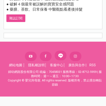
● 破解４個最常被誤解的寶寶安全感問題
● 藥膳、茶飲、日常保養 中醫觀點看產後掉髮
雜誌訂閱
網站地圖
│
隱私權說明
│
客服中心
│
廣告與合作
|
RSS
婦幼網路股份有限公司 統編：70458331 服務專線：02-8712-5959 | 服
務時間：週一～週五：10:00~17:30
Copyright © 嬰兒與母親. All rights reserved. 版權所有，禁止擅自轉貼
節錄