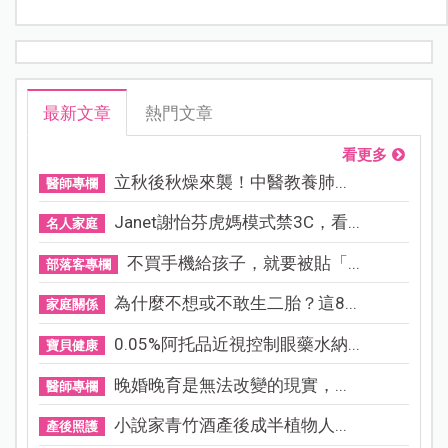
最新文章
熱門文章
看更多
立秋後秋燥來襲！中醫教養肺...
醫師專欄
Janet謝怡芬虎媽模式禁3C，看...
名人家庭
不買手機給孩子，就要被貼「...
部落客專欄
為什麼不想或不敢生二胎？這8...
家庭關係
0.05%阿托品近視控制眼藥水納...
寶貝健康
晚婚晚育是無法改變的現實，...
醫師專欄
小說家青竹酒產後成半植物人...
產後照護