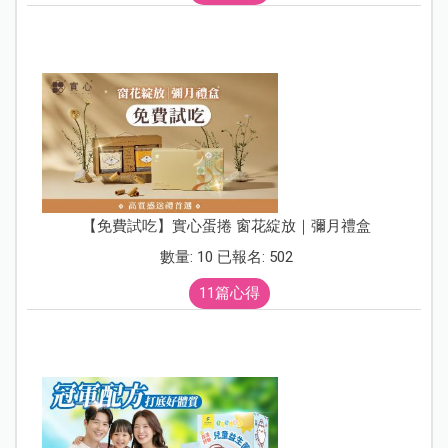
【免費試吃】實心蛋捲 窗花綻放｜彌月禮盒
數量: 10 已報名: 502
11篇心得