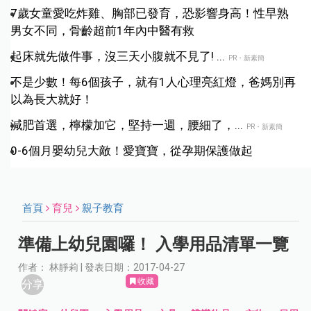
7歲女童愛吃炸雞、胸部已發育，恐影響身高！性早熟
男女不同，骨齡超前1年內中醫有救
起床就先做件事，沒三天小腹就不見了! ...
PR・新素簡
不是少數！每6個孩子，就有1人心理亮紅燈，爸媽別再
以為長大就好！
減肥首選，檸檬加它，堅持一週，腰細了，...
PR・新素簡
0-6個月嬰幼兒大敵！愛寶寶，從孕期保護做起
首頁
育兒
親子教育
準備上幼兒園囉！ 入學用品清單一覽
作者： 林靜莉 | 發表日期：2017-04-27
收藏
分享