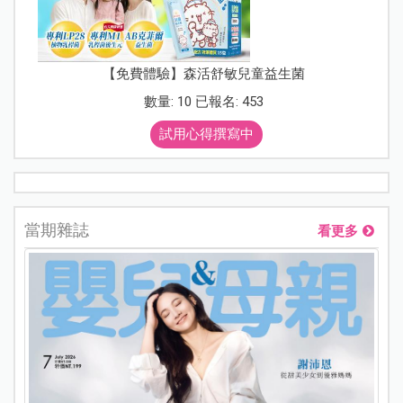
【免費體驗】森活舒敏兒童益生菌
數量: 10 已報名: 453
試用心得撰寫中
當期雜誌
看更多