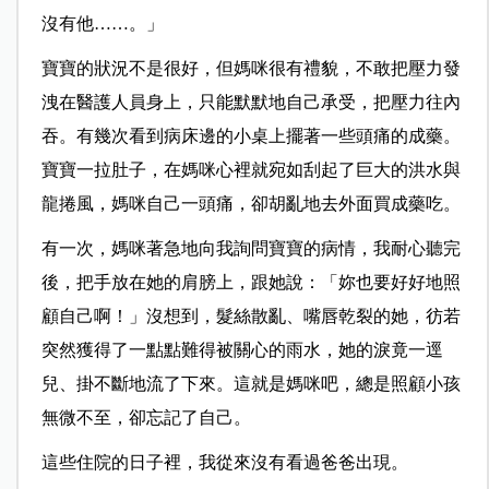
沒有他……。」
寶寶的狀況不是很好，但媽咪很有禮貌，不敢把壓力發
洩在醫護人員身上，只能默默地自己承受，把壓力往內
吞。有幾次看到病床邊的小桌上擺著一些頭痛的成藥。
寶寶一拉肚子，在媽咪心裡就宛如刮起了巨大的洪水與
龍捲風，媽咪自己一頭痛，卻胡亂地去外面買成藥吃。
有一次，媽咪著急地向我詢問寶寶的病情，我耐心聽完
後，把手放在她的肩膀上，跟她說：「妳也要好好地照
顧自己啊！」沒想到，髮絲散亂、嘴唇乾裂的她，彷若
突然獲得了一點點難得被關心的雨水，她的淚竟一逕
兒、掛不斷地流了下來。這就是媽咪吧，總是照顧小孩
無微不至，卻忘記了自己。
這些住院的日子裡，我從來沒有看過爸爸出現。