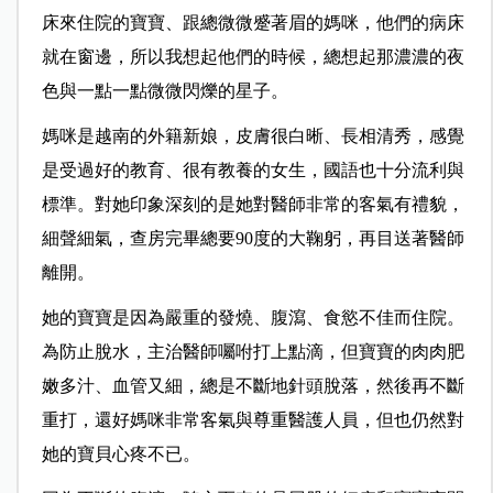
床來住院的寶寶、跟總微微蹙著眉的媽咪，他們的病床
就在窗邊，所以我想起他們的時候，總想起那濃濃的夜
色與一點一點微微閃爍的星子。
媽咪是越南的外籍新娘，皮膚很白晰、長相清秀，感覺
是受過好的教育、很有教養的女生，國語也十分流利與
標準。對她印象深刻的是她對醫師非常的客氣有禮貌，
細聲細氣，查房完畢總要90度的大鞠躬，再目送著醫師
離開。
她的寶寶是因為嚴重的發燒、腹瀉、食慾不佳而住院。
為防止脫水，主治醫師囑咐打上點滴，但寶寶的肉肉肥
嫩多汁、血管又細，總是不斷地針頭脫落，然後再不斷
重打，還好媽咪非常客氣與尊重醫護人員，但也仍然對
她的寶貝心疼不已。