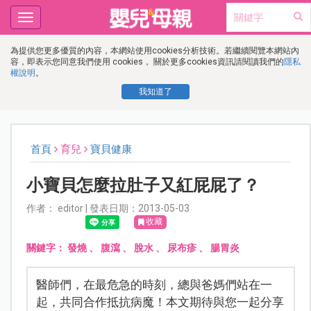
Toggle
navigation
為提供您更多優質的內容，本網站使用cookies分析技術。若繼續閱覽本網站內
容，即表示您同意我們使用 cookies， 關於更多cookies資訊請閱讀我們的
隱私
權說明
。
我知道了
首頁
育兒
寶貝健康
小寶貝怎麼拉肚子又紅屁屁了？
作者： editor | 發表日期：2013-05-03
收藏
關鍵字：
發燒
、
腹瀉
、
脫水
、
尿布疹
、
腸胃炎
醫師們，在最危急的時刻，總與爸媽們站在一
起，共同合作抵抗病魔！本文期待與您一起分享