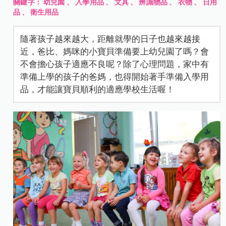
關鍵字：
幼兒園
、
入學用品
、
文具
、
辨識物品
、
衣物
、
日用
品
、
衛生用品
隨著孩子越來越大，距離就學的日子也越來越接
近，爸比、媽咪的小寶貝準備要上幼兒園了嗎？會
不會擔心孩子適應不良呢？除了心理問題，家中有
準備上學的孩子的爸媽，也得開始著手準備入學用
品，才能讓寶貝順利的適應學校生活喔！