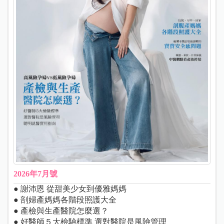
2026年7月號
● 謝沛恩 從甜美少女到優雅媽媽
● 剖婦產媽媽各階段照護大全
● 產檢與生產醫院怎麼選？
● 好醫師５大檢驗標準 選對醫院是風險管理