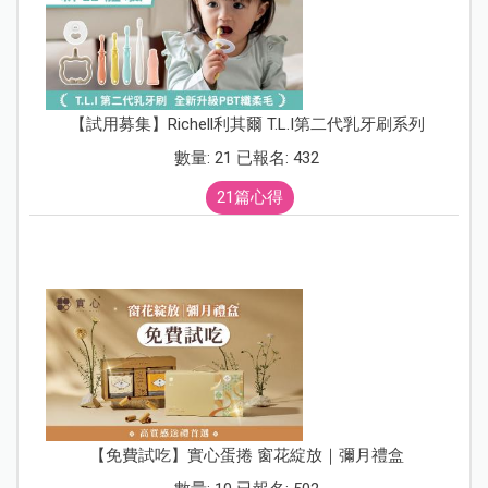
【試用募集】Richell利其爾 T.L.I第二代乳牙刷系列
數量: 21 已報名: 432
21篇心得
【免費試吃】實心蛋捲 窗花綻放｜彌月禮盒