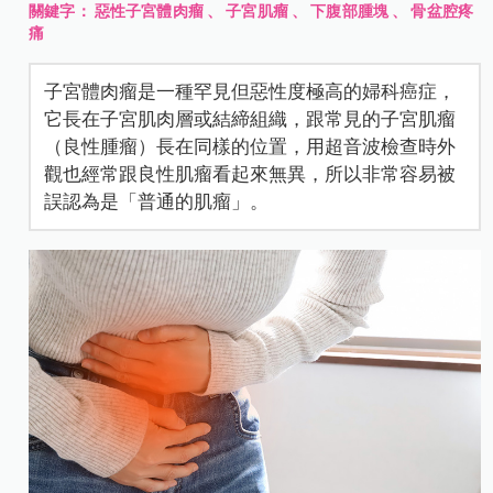
關鍵字：
惡性子宮體肉瘤
、
子宮肌瘤
、
下腹部腫塊
、
骨盆腔疼
痛
子宮體肉瘤是一種罕見但惡性度極高的婦科癌症，
它長在子宮肌肉層或結締組織，跟常見的子宮肌瘤
（良性腫瘤）長在同樣的位置，用超音波檢查時外
觀也經常跟良性肌瘤看起來無異，所以非常容易被
誤認為是「普通的肌瘤」。