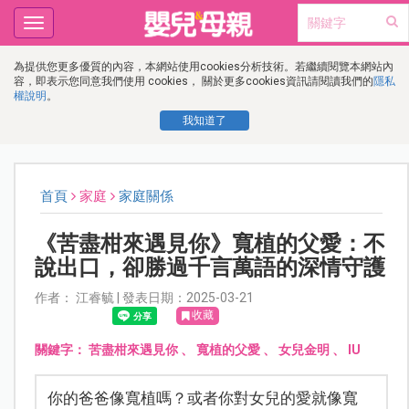
Toggle
navigation
為提供您更多優質的內容，本網站使用cookies分析技術。若繼續閱覽本網站內
容，即表示您同意我們使用 cookies， 關於更多cookies資訊請閱讀我們的
隱私
權說明
。
我知道了
首頁
家庭
家庭關係
《苦盡柑來遇見你》寬植的父愛：不
說出口，卻勝過千言萬語的深情守護
作者： 江睿毓 | 發表日期：2025-03-21
收藏
關鍵字：
苦盡柑來遇見你
、
寬植的父愛
、
女兒金明
、
IU
你的爸爸像寬植嗎？或者你對女兒的愛就像寬