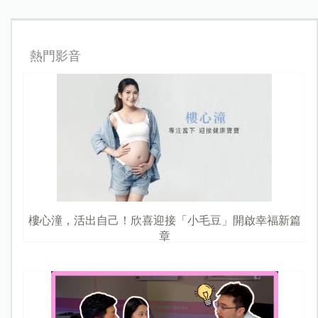
熱門影音
樓心潼，活出自己！欣喜迎接「小毛豆」開啟幸福新篇
章