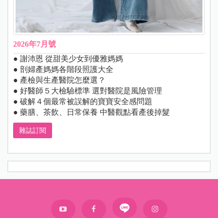
2026年7月號
● 謝沛恩 從甜美少女到優雅媽媽
● 剖婦產媽媽各階段照護大全
● 產檢與生產醫院怎麼選？
● 好醫師５大檢驗標準 選對醫院是風險管理
● 破解４個最常被誤解的寶寶安全感問題
● 藥膳、茶飲、日常保養 中醫觀點看產後掉髮
雜誌訂閱