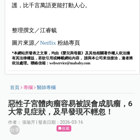
護，比千言萬語更能打動人心。
整理撰文／江睿毓
圖片來源／
Netflix
粉絲專頁
*本網站所發表之文章，均由《嬰兒與母親》及其他相關著作權人依法擁
有其法律權益，若欲引用或轉載網站內容， 請與本公司來信接洽，違者將
依法處理。聯絡信箱：
webservice@mababy.com
首頁
專欄
醫師專欄
惡性子宮體肉瘤容易被誤會成肌瘤，6
大常見症狀，及早發現不輕忽！
作者： 張瑜芹 | 發表日期：2026-03-16
收藏
分享