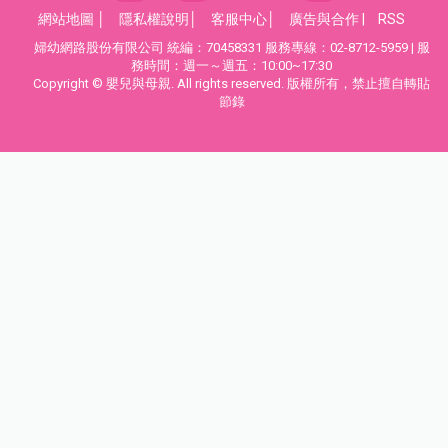
網站地圖
│
隱私權說明
│
客服中心
│
廣告與合作
|
RSS
婦幼網路股份有限公司 統編：70458331 服務專線：02-8712-5959 | 服
務時間：週一～週五：10:00~17:30
Copyright © 嬰兒與母親. All rights reserved. 版權所有，禁止擅自轉貼
節錄