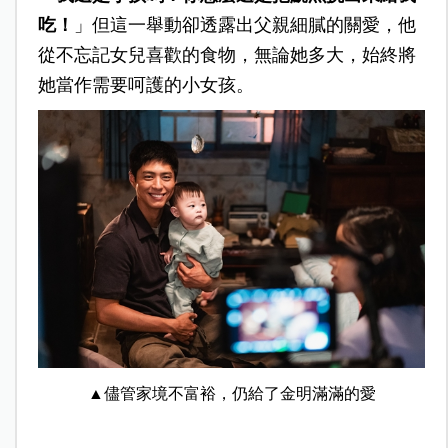
吃！
」但這一舉動卻透露出父親細膩的關愛，他
從不忘記女兒喜歡的食物，無論她多大，始終將
她當作需要呵護的小女孩。
▲儘管家境不富裕，仍給了金明滿滿的愛