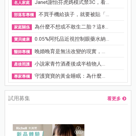
Janet謝怡芬虎媽模式禁3C，看...
名人家庭
不買手機給孩子，就要被貼「...
部落客專欄
為什麼不想或不敢生二胎？這8...
家庭關係
0.05%阿托品近視控制眼藥水納...
寶貝健康
晚婚晚育是無法改變的現實，...
醫師專欄
小說家青竹酒產後成半植物人...
產後照護
守護寶寶的黃金睡眠：為什麼...
專家專欄
試用募集
看更多