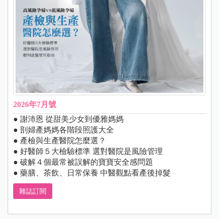
2026年7月號
● 謝沛恩 從甜美少女到優雅媽媽
● 剖婦產媽媽各階段照護大全
● 產檢與生產醫院怎麼選？
● 好醫師５大檢驗標準 選對醫院是風險管理
● 破解４個最常被誤解的寶寶安全感問題
● 藥膳、茶飲、日常保養 中醫觀點看產後掉髮
雜誌訂閱