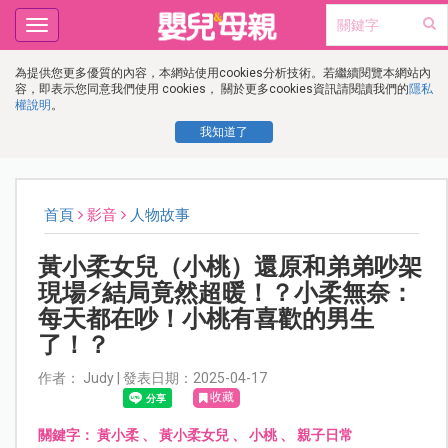
Toggle
navigation
為提供您更多優質的內容，本網站使用cookies分析技術。若繼續閱覽本網站內
容，即表示您同意我們使用 cookies， 關於更多cookies資訊請閱讀我們的
隱私
權說明
。
我知道了
首頁
影音
人物故事
黃小柔女兒（小桃）還原和弟弟吵架
現場⚡結局竟然超暖！？小柔無奈：
每天都在吵！小桃有喜歡的男生
了！？
作者： Judy | 發表日期：2025-04-17
收藏
關鍵字：
黃小柔
、
黃小柔女兒
、
小桃
、
親子日常