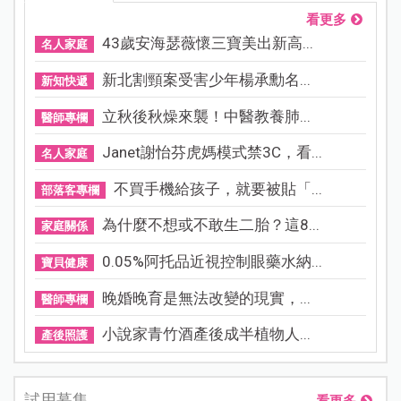
看更多
43歲安海瑟薇懷三寶美出新高...
名人家庭
新北割頸案受害少年楊承勳名...
新知快遞
立秋後秋燥來襲！中醫教養肺...
醫師專欄
Janet謝怡芬虎媽模式禁3C，看...
名人家庭
不買手機給孩子，就要被貼「...
部落客專欄
為什麼不想或不敢生二胎？這8...
家庭關係
0.05%阿托品近視控制眼藥水納...
寶貝健康
晚婚晚育是無法改變的現實，...
醫師專欄
小說家青竹酒產後成半植物人...
產後照護
試用募集