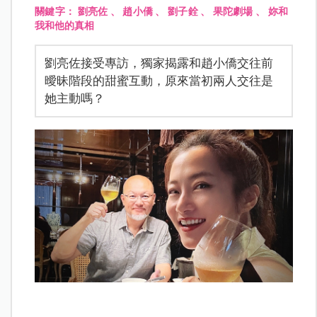
關鍵字：
劉亮佐
、
趙小僑
、
劉子銓
、
果陀劇場
、
妳和
我和他的真相
劉亮佐接受專訪，獨家揭露和趙小僑交往前
曖昧階段的甜蜜互動，原來當初兩人交往是
她主動嗎？