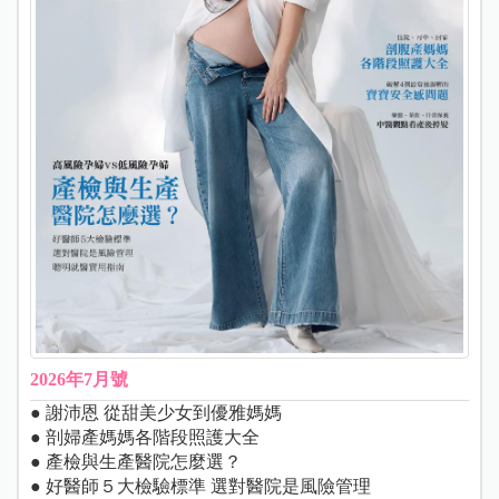
2026年7月號
● 謝沛恩 從甜美少女到優雅媽媽
● 剖婦產媽媽各階段照護大全
● 產檢與生產醫院怎麼選？
● 好醫師５大檢驗標準 選對醫院是風險管理