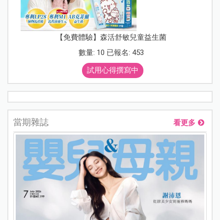
【免費體驗】森活舒敏兒童益生菌
數量: 10 已報名: 453
試用心得撰寫中
當期雜誌
看更多