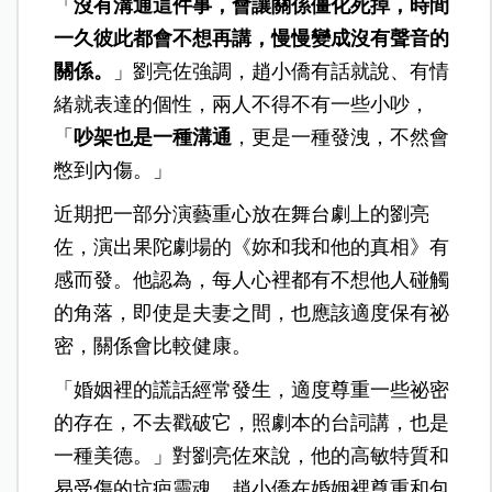
「
沒有溝通這件事，會讓關係僵化死掉，時間
一久彼此都會不想再講，慢慢變成沒有聲音的
關係。
」劉亮佐強調，趙小僑有話就說、有情
緒就表達的個性，兩人不得不有一些小吵，
「
吵架也是一種溝通
，更是一種發洩，不然會
憋到內傷。」
近期把一部分演藝重心放在舞台劇上的劉亮
佐，演出果陀劇場的《妳和我和他的真相》有
感而發。他認為，每人心裡都有不想他人碰觸
的角落，即使是夫妻之間，也應該適度保有祕
密，關係會比較健康。
「婚姻裡的謊話經常發生，適度尊重一些祕密
的存在，不去戳破它，照劇本的台詞講，也是
一種美德。」對劉亮佐來說，他的高敏特質和
易受傷的坑疤靈魂，趙小僑在婚姻裡尊重和包