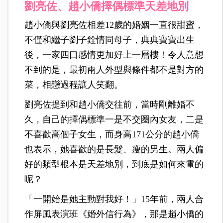
劉亮佐、趙小僑擇偶標準天差地別
趙小僑與劉亮佐相差12歲的婚姻一直很甜蜜，
不僅和繼子劉子銓情同母子，典典寶寶出生
後，一家四口感情更加好上一層樓！令人意想
不到的是，最初兩人外型與條件都不是對方的
菜，相戀過程讓人笑翻。
劉亮佐提到和趙小僑交往前，當時剛離婚不
久，自己的擇偶標準一是不交圈內女友，二是
不喜歡高個子女生，而身高171公分的趙小僑
也表示，她喜歡的是長髮、瘦的男生。兩人偏
好的類型根本是天差地別，到底是如何來電的
呢？
「一開始是她主動對我好！」15年前，兩人合
作屏風表演班《婚外信行為》，那是趙小僑的