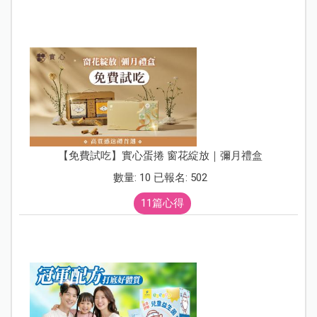
【免費試吃】實心蛋捲 窗花綻放｜彌月禮盒
數量: 10 已報名: 502
11篇心得