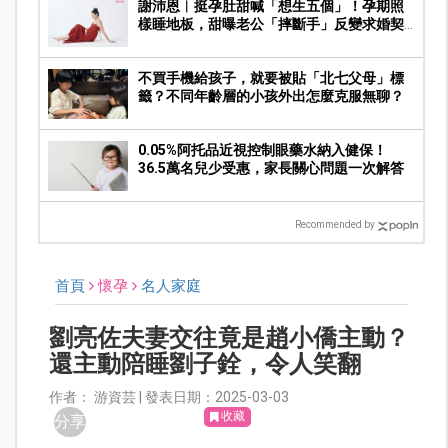
謝沛恩︱挺孕肚甜喊「想生五個」！孕期照
樣睡地板，甜曝老公「摔斷手」反變求婚契
機
不買手機給孩子，就要被貼「北七父母」標
籤？不同年齡層的小孩外出怎麼克服無聊？
0.05%阿托品近視控制眼藥水納入健保！
36.5萬名兒少受惠，家長關心問題一次解答
Recommended by
首頁
懷孕
名人家庭
劉亮佐夫妻交往竟是趙小僑主動？
還主動陪睡劉子銓，令人笑翻
作者： 游資芸 | 發表日期：2025-03-03
收藏
分享