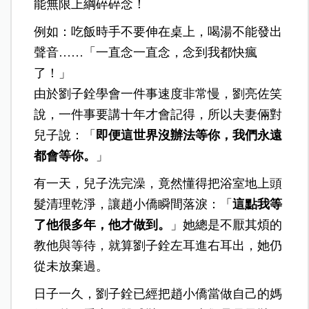
能無限上綱碎碎念！
例如：吃飯時手不要伸在桌上，喝湯不能發出
聲音……「一直念一直念，念到我都快瘋
了！」
由於劉子銓學會一件事速度非常慢，劉亮佐笑
說，一件事要講十年才會記得，所以夫妻倆對
兒子說：「
即便這世界沒辦法等你，我們永遠
都會等你。
」
有一天，兒子洗完澡，竟然懂得把浴室地上頭
髮清理乾淨，讓趙小僑瞬間落淚：「
這點我等
了他很多年，他才做到。
」她總是不厭其煩的
教他與等待，就算劉子銓左耳進右耳出，她仍
從未放棄過。
日子一久，劉子銓已經把趙小僑當做自己的媽