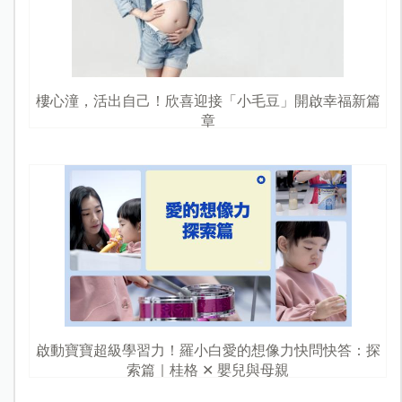
樓心潼，活出自己！欣喜迎接「小毛豆」開啟幸福新篇
章
啟動寶寶超級學習力！羅小白愛的想像力快問快答：探
索篇｜桂格 ✕ 嬰兒與母親