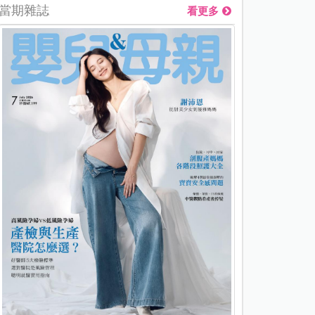
當期雜誌
看更多