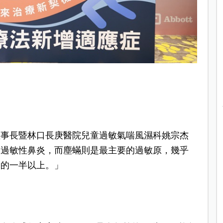
理事長暨林口長庚醫院兒童過敏氣喘風濕科姚宗杰
是過敏性鼻炎，而塵蟎則是最主要的過敏原，幾乎
例的一半以上。」