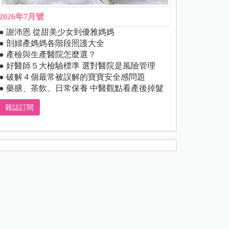
2026年7月號
● 謝沛恩 從甜美少女到優雅媽媽
● 剖婦產媽媽各階段照護大全
● 產檢與生產醫院怎麼選？
● 好醫師５大檢驗標準 選對醫院是風險管理
● 破解４個最常被誤解的寶寶安全感問題
● 藥膳、茶飲、日常保養 中醫觀點看產後掉髮
雜誌訂閱