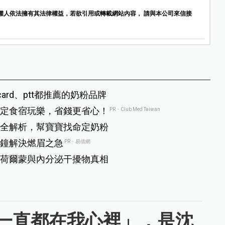
權人依法擁有其法律權益，若欲引用或轉載網站內容， 請與本公司來信接
rd、ptt都推薦的奶粉品牌
定食宿玩樂，省錢更省心！
PR・Club Med Taiwan
全解析，幫寶寶找命定奶粉
鐘解決燃眉之急
PR・易借網
荷爾蒙與內分泌干擾物真相
一直都在我心裡」，是沈