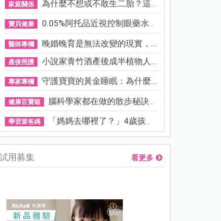
為什麼不想或不敢生二胎？這8...
家庭關係
0.05%阿托品近視控制眼藥水納...
寶貝健康
晚婚晚育是無法改變的現實，...
醫師專欄
小說家青竹酒產後成半植物人...
產後照護
守護寶寶的黃金睡眠：為什麼...
專家專欄
腦科學家都在做的散步秘訣！...
健康百寶箱
「媽媽去哪裡了？」4歲孩子還...
學習當爸媽
試用募集
看更多