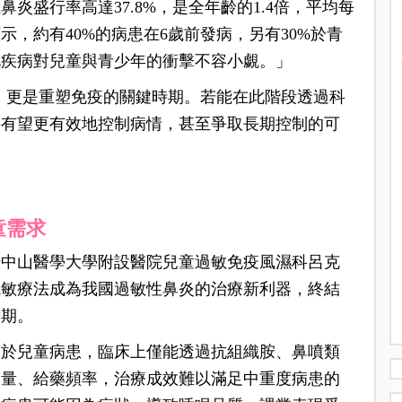
炎盛行率高達37.8%，是全年齡的1.4倍，平均每
示，約有40%的病患在6歲前發病，另有30%於青
此疾病對兒童與青少年的衝擊不容小覷。」
年齡，更是重塑免疫的關鍵時期。若能在此階段透過科
將有望更有效地控制病情，甚至爭取長期控制的可
童需求
暨中山醫學大學附設醫院兒童過敏免疫風濕科呂克
下減敏療法成為我國過敏性鼻炎的治療新利器，終結
滯期。
用於兒童病患，臨床上僅能透過抗組織胺、鼻噴類
劑量、給藥頻率，治療成效難以滿足中重度病患的