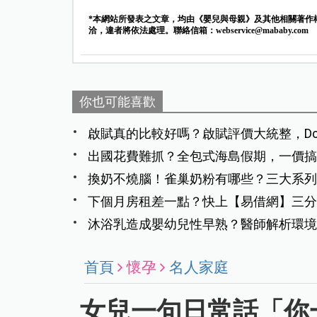
*本網站所發表之文章，均由《嬰兒與母親》及其他相關著作
洽，違者將依法處理。聯絡信箱：
webservice@mababy.com
你也可能喜歡
啟賦真的比較好嗎？啟賦評價大統整，Dca
出國花費難抓？全包式海島假期，一價搞
換奶不燒腦！雀巢奶粉有哪些？三大系列
下個月房租差一點？快上【易借網】三分
沐浴乳造成嬰幼兒性早熟？醫師解析環境
首頁
懷孕
名人家庭
女兒一句日常話「你