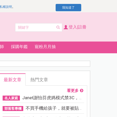
私權說明
。
我知道了
登入|註冊
師
採購年鑑
寵粉月月抽
最新文章
熱門文章
看更多
Janet謝怡芬虎媽模式禁3C，看...
名人家庭
不買手機給孩子，就要被貼「...
部落客專欄