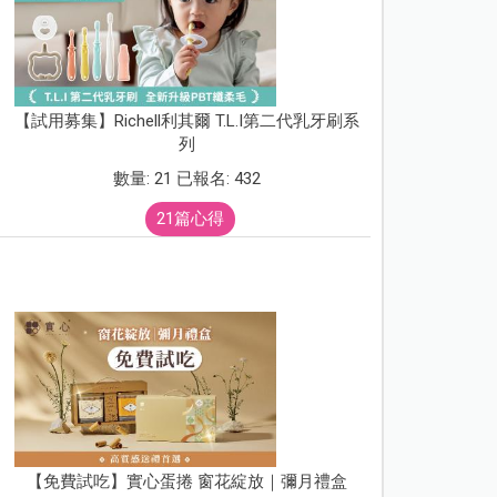
【試用募集】Richell利其爾 T.L.I第二代乳牙刷系
列
數量: 21 已報名: 432
21篇心得
【免費試吃】實心蛋捲 窗花綻放｜彌月禮盒