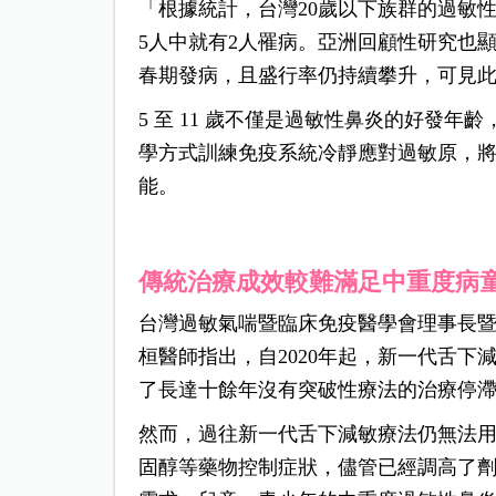
「根據統計，台灣20歲以下族群的過敏性鼻
5人中就有2人罹病。亞洲回顧性研究也顯
春期發病，且盛行率仍持續攀升，可見
5 至 11 歲不僅是過敏性鼻炎的好發
學方式訓練免疫系統冷靜應對過敏原，
能。
傳統治療成效較難滿足中重度病
台灣過敏氣喘暨臨床免疫醫學會理事長
桓醫師指出，自2020年起，新一代舌
了長達十餘年沒有突破性療法的治療停
然而，過往新一代舌下減敏療法仍無法
固醇等藥物控制症狀，儘管已經調高了