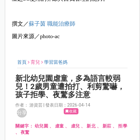
撰文／
蘇子茵 職能治療師
圖片來源／photo-ac
首頁
育兒
學習當爸媽
新北幼兒園虐童，多為語言較弱
兒！2歲男童遭拍打、利剪驚嚇，
孩子拒學、夜驚多注意
作者： 游資芸 | 發表日期：2026-04-14
收藏
分享
關鍵字：
幼兒園
、
虐童
、
虐兒
、
新北
、
新莊
、
拒學
、
夜驚