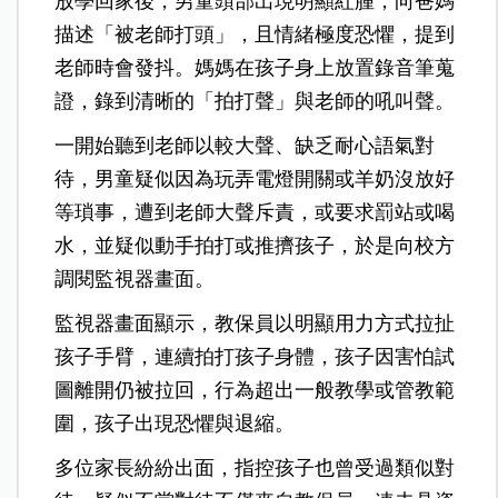
放學回家後，男童頭部出現明顯紅腫，向爸媽
描述「被老師打頭」，且情緒極度恐懼，提到
老師時會發抖。
媽媽在孩子身上放置錄音筆蒐
證，錄到清晰的「拍打聲」與老師的吼叫聲。
一開始聽到老師以較大聲、缺乏耐心語氣對
待，男童疑似因為玩弄電燈開關或羊奶沒放好
等瑣事，遭到老師大聲斥責，或要求罰站或喝
水，並疑似動手拍打或推擠孩子，於是向校方
調閱監視器畫面。
監視器畫面顯示，教保員以明顯用力方式拉扯
孩子手臂，連續拍打孩子身體，孩子因害怕試
圖離開仍被拉回，行為超出一般教學或管教範
圍，孩子出現恐懼與退縮。
多位家長紛紛出面，指控孩子也曾受過類似對