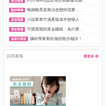
0.05%阿托品近視控制眼藥水納...
寶貝健康
晚婚晚育是無法改變的現實，...
醫師專欄
小說家青竹酒產後成半植物人...
產後照護
守護寶寶的黃金睡眠：為什麼...
專家專欄
腦科學家都在做的散步秘訣！...
健康百寶箱
試用募集
看更多