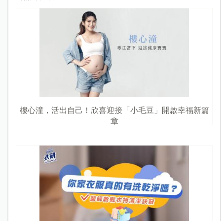
樓心潼，活出自己！欣喜迎接「小毛豆」開啟幸福新篇
章