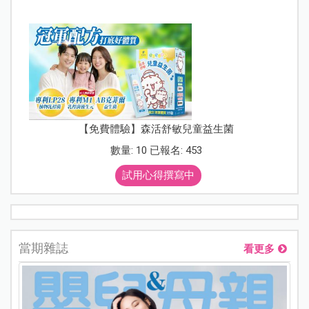
【免費體驗】森活舒敏兒童益生菌
數量: 10 已報名: 453
試用心得撰寫中
當期雜誌
看更多