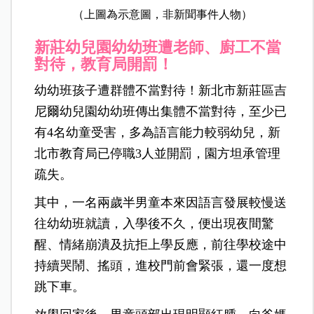
（上圖為示意圖，非新聞事件人物）
新莊幼兒園幼幼班遭老師、廚工不當
對待，教育局開罰！
幼幼班孩子遭群體不當對待！新北市新莊區吉
尼爾幼兒園幼幼班傳出集體不當對待，至少已
有4名幼童受害，多為語言能力較弱幼兒，新
北市教育局已停職3人並開罰，園方坦承管理
疏失。
其中，一名兩歲半男童本來因語言發展較慢送
往幼幼班就讀，入學後不久，便出現夜間驚
醒、情緒崩潰及抗拒上學反應，前往學校途中
持續哭鬧、搖頭，進校門前會緊張，還一度想
跳下車。