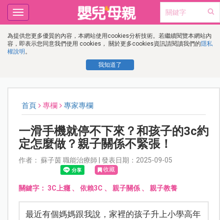
Toggle
navigation
為提供您更多優質的內容，本網站使用cookies分析技術。若繼續閱覽本網站內
容，即表示您同意我們使用 cookies， 關於更多cookies資訊請閱讀我們的
隱私
權說明
。
我知道了
首頁
專欄
專家專欄
一滑手機就停不下來？和孩子的3c約
定怎麼做？親子關係不緊張！
作者： 蘇子茵 職能治療師 | 發表日期：2025-09-05
收藏
關鍵字：
3C上癮
、
依賴3C
、
親子關係
、
親子教養
最近有個媽媽跟我說，家裡的孩子升上小學高年