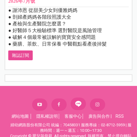
2026年7月號
● 謝沛恩 從甜美少女到優雅媽媽
● 剖婦產媽媽各階段照護大全
● 產檢與生產醫院怎麼選？
● 好醫師５大檢驗標準 選對醫院是風險管理
● 破解４個最常被誤解的寶寶安全感問題
● 藥膳、茶飲、日常保養 中醫觀點看產後掉髮
雜誌訂閱
網站地圖
│
隱私權說明
│
客服中心
│
廣告與合作
|
RSS
婦幼網路股份有限公司 統編：70458331 服務專線：02-8712-5959 | 服
務時間：週一～週五：10:00~17:30
Copyright © 嬰兒與母親. All rights reserved. 版權所有，禁止擅自轉貼