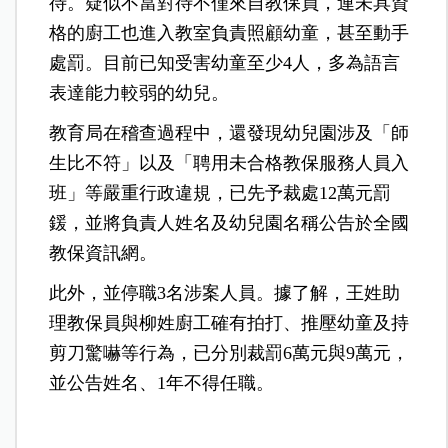
待。疑似不當對待不僅來自教保員，連未具資
格的廚工也進入教室負責照顧幼童，甚至動手
處罰。目前已知受害幼童至少4人，多為語言
表達能力較弱的幼兒。
教育局在稽查過程中，還發現幼兒園涉及「師
生比不符」以及「聘用未合格教保服務人員入
班」等嚴重行政違規，已先予裁處12萬元罰
鍰，並將負責人姓名及幼兒園名稱公告於全國
教保資訊網。
此外，並停職3名涉案人員。據了解，王姓助
理教保員與柳姓廚工確有拍打、推壓幼童及持
剪刀驚嚇等行為，已分別裁罰6萬元與9萬元，
並公告姓名、1年不得任職。