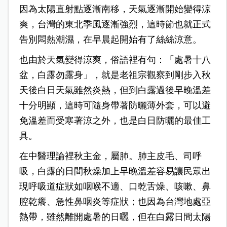
因為太陽直射點逐漸南移，天氣逐漸開始變得涼
爽，台灣的東北季風逐漸強烈，這時節也就正式
告別悶熱潮濕，在早晨起開始有了絲絲涼意。
也由於天氣變得涼爽，俗語裡有句：「處暑十八
盆，白露勿露身」，就是老祖宗觀察到剛步入秋
天後白日天氣雖然炎熱，但到白露過後早晚溫差
十分明顯，這時可隨身帶著防曬薄外套，可以避
免溫差而受寒著涼之外，也是白日防曬的最佳工
具。
在中醫理論裡秋主金，屬肺。肺主皮毛、司呼
吸，白露的日間秋燥加上早晚溫差容易讓民眾出
現呼吸道症狀如咽喉不適、口乾舌燥、咳嗽、鼻
腔乾癢、急性鼻咽炎等症狀；也因為台灣地處亞
熱帶，雖然離開處暑的日曬，但在白露日間太陽