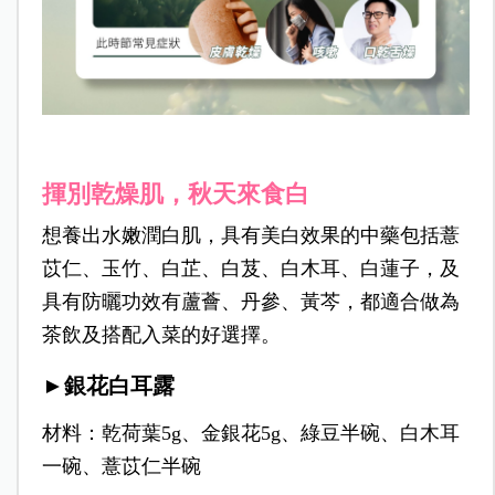
揮別乾燥肌，秋天來食白
想養出水嫩潤白肌，具有美白效果的中藥包括薏
苡仁、玉竹、白芷、白芨、白木耳、白蓮子，及
具有防曬功效有蘆薈、丹參、黃芩，都適合做為
茶飲及搭配入菜的好選擇。
►銀花白耳露
材料：乾荷葉5g、金銀花5g、綠豆半碗、白木耳
一碗、薏苡仁半碗