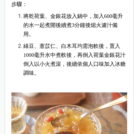
步驟：
將乾荷葉、金銀花放入鍋中，加入600毫升
的水一起煮開後續煮3分鐘後熄火濾汁備
用。
綠豆、薏苡仁、白木耳均需泡軟後，置入
1000毫升水中煮軟後，再倒入荷葉金銀花汁
倒入以小火煮滾，後續依個人口味加入冰糖
調味。