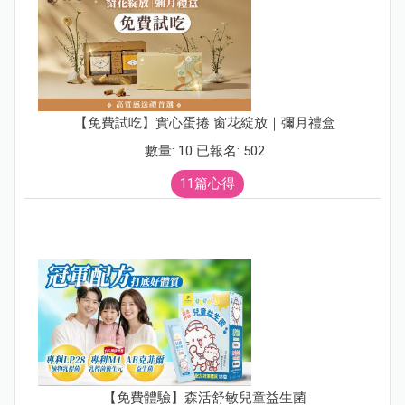
【免費試吃】實心蛋捲 窗花綻放｜彌月禮盒
數量: 10 已報名: 502
11篇心得
【免費體驗】森活舒敏兒童益生菌