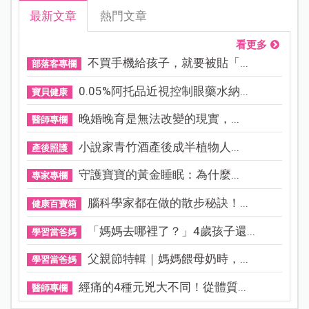
最新文章
熱門文章
看更多
不買手機給孩子，就要被貼「...
部落客專欄
0.05%阿托品近視控制眼藥水納...
寶貝健康
晚婚晚育是無法改變的現實，...
醫師專欄
小說家青竹酒產後成半植物人...
產後照護
守護寶寶的黃金睡眠：為什麼...
專家專欄
腦科學家都在做的散步秘訣！...
健康百寶箱
「媽媽去哪裡了？」4歲孩子還...
學習當爸媽
父親節特輯｜媽媽餵母奶時，...
學習當爸媽
經痛的4種元兇大不同！從體質...
醫師專欄