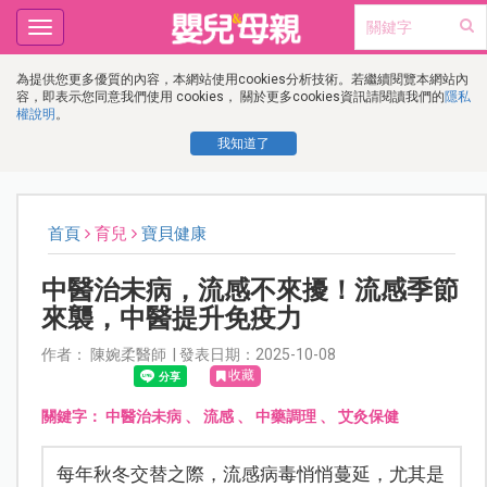
Toggle
navigation
為提供您更多優質的內容，本網站使用cookies分析技術。若繼續閱覽本網站內
容，即表示您同意我們使用 cookies， 關於更多cookies資訊請閱讀我們的
隱私
權說明
。
我知道了
首頁
育兒
寶貝健康
中醫治未病，流感不來擾！流感季節
來襲，中醫提升免疫力
作者： 陳婉柔醫師 | 發表日期：2025-10-08
收藏
關鍵字：
中醫治未病
、
流感
、
中藥調理
、
艾灸保健
每年秋冬交替之際，流感病毒悄悄蔓延，尤其是