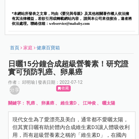
*本網站所發表之文章，均由《嬰兒與母親》及其他相關著作權人依法擁
有其法律權益，若欲引用或轉載網站內容， 請與本公司來信接洽，違者將
依法處理。聯絡信箱：
webservice@mababy.com
首頁
家庭
健康百寶箱
日曬15分鐘合成超級營養素！研究證
實可預防乳癌、卵巢癌
作者： 邱明瑜 | 發表日期：2022-07-12
收藏
分享
關鍵字：
乳癌
、
卵巢癌
、
維生素D
、
江坤俊
、
曬太陽
現代女生為了愛漂亮及美白，通常都不愛曬太陽，
但其實日曬有助於體內合成維生素D3讓人體吸收利
用，而有超級營養素之稱的「維生素D」，在國內