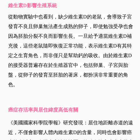
維生素D
影響生殖系統
從動物實驗中也看到，缺少維生素D
的老鼠，會導致子宮
發育不良且卵巢無法產生成熟的卵子，即使勉強受孕也會
因為胚胎分裂不良而影響生長。一旦給予適當維生素D
補
充後，這些老鼠隨即恢復正常功能，表示維生素D
有其特
定之生育角色，而非僅只是幫助鈣的吸收。
由於維生素D
的接受器普遍存在於生殖器官中，包括卵巢、子宮與胎
盤，從卵子的發育至胚胎的著床，都扮演非常重要的角
色
。
癌症存活率與居住緯度高低有關
《美國國家科學院學報》研究發現：
居住地距離赤道的遠
近，不僅會影響人體內維生素D的含量，同時也會影響癌