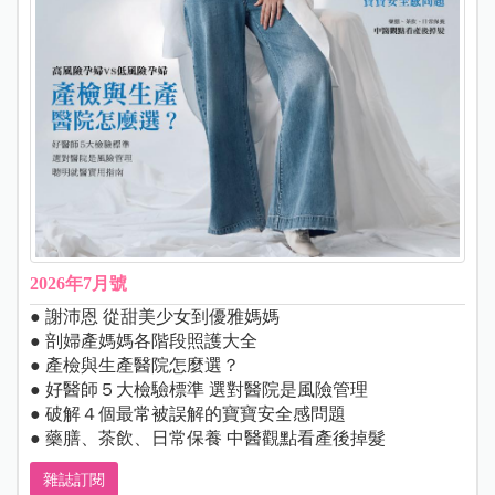
2026年7月號
● 謝沛恩 從甜美少女到優雅媽媽
● 剖婦產媽媽各階段照護大全
● 產檢與生產醫院怎麼選？
● 好醫師５大檢驗標準 選對醫院是風險管理
● 破解４個最常被誤解的寶寶安全感問題
● 藥膳、茶飲、日常保養 中醫觀點看產後掉髮
雜誌訂閱