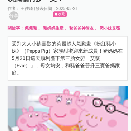
作者： 王佳琦 | 發表日期：2025-05-21
收藏
分享
關鍵字：
佩佩豬
、
豬媽媽生產
、
豬爸爸神隊友
、
豬小妹艾薇
受到大人小孩喜歡的英國超人氣動畫《粉紅豬小
妹》（Peppa Pig）家族甜蜜迎來新成員！豬媽媽在
5月20日這天順利產下第三胎女嬰「艾薇
（Evie）」，母女均安，和豬爸爸晉升三寶爸媽家
庭。