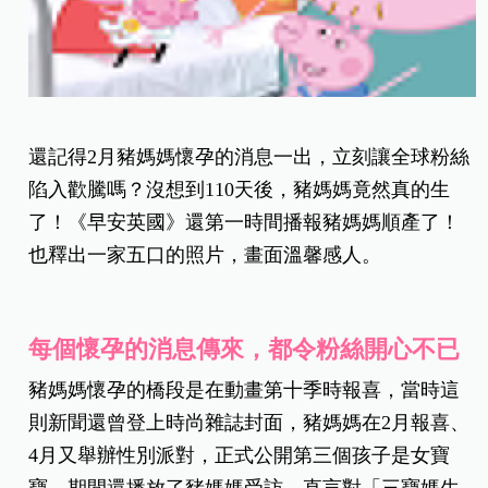
還記得2月豬媽媽懷孕的消息一出，立刻讓全球粉絲
陷入歡騰嗎？沒想到110天後，豬媽媽竟然真的生
了！《早安英國》還第一時間播報豬媽媽順產了！
也釋出一家五口的照片，畫面溫馨感人。
每個懷孕的消息傳來，都令粉絲開心不已
豬媽媽懷孕的橋段是在動畫第十季時報喜，當時這
則新聞還曾登上時尚雜誌封面，豬媽媽在2月報喜、
4月又舉辦性別派對，正式公開第三個孩子是女寶
寶，期間還播放了豬媽媽受訪，直言對「三寶媽生