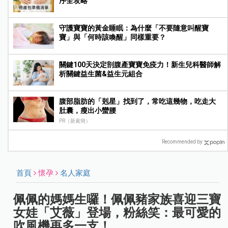
序全攻略
守護寶寶的黃金睡眠：為什麼「不要隨意叫醒寶
寶」與「何時該喚醒」同樣重要？
關鍵100天決定剖腹產寶寶免疫力！新生兒科醫師解
析關鍵益生菌&益生元組合
腹部脂肪的「剋星」找到了，常吃這幾物，吃走大
肚囊，瘦出小蠻腰
PR（新素簡）
Recommended by
首頁
懷孕
名人家庭
佩佩的媽媽生囉！佩佩豬家族喜迎三寶
女娃「艾薇」登場，粉絲笑：最可愛的
吹風機再多一支！