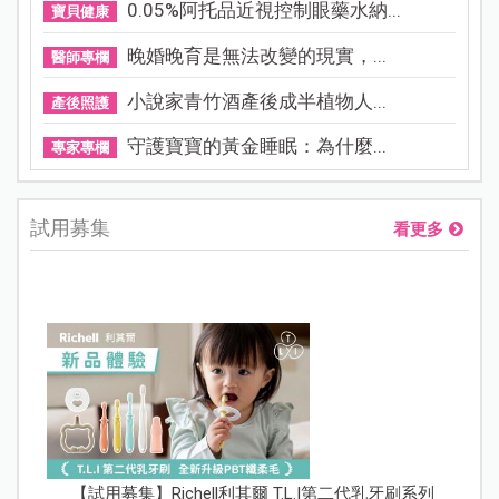
0.05%阿托品近視控制眼藥水納...
寶貝健康
晚婚晚育是無法改變的現實，...
醫師專欄
小說家青竹酒產後成半植物人...
產後照護
守護寶寶的黃金睡眠：為什麼...
專家專欄
試用募集
看更多
【試用募集】Richell利其爾 T.L.I第二代乳牙刷系列