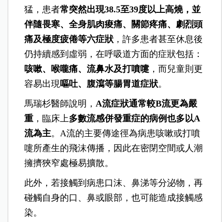
猛，患者
常突然出現38.5至39度以上高燒，並
伴隨畏寒、全身肌肉痠痛、關節疼痛、劇烈頭
痛及極度疲倦等六症狀
，許多患者甚至休息後
仍持續感到虛弱，在呼吸道方面的症狀包括：
咳嗽、喉嚨痛、流鼻水及打噴嚏
，而兒童則更
容易出現
嘔吐、腹瀉等腸胃道症狀
。
馬瑞杉醫師說明，
A流症狀通常較B流更為嚴
重
，臨床上
多數流感併發重症的病例也多以A
流為主
。A流的主要傳途徑為病患咳嗽或打噴
嚏所產生的飛沫傳播，因此在密閉空間或人潮
擁擠狹窄處極易擴散。
此外，若接觸到病患口沫、鼻涕等分泌物，再
碰觸自身的口、鼻或眼部，也可能造成接觸感
染。