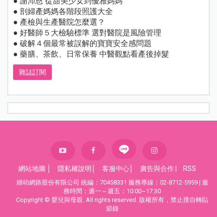
● 謝沛恩 從甜美少女到優雅媽媽
● 剖婦產媽媽各階段照護大全
● 產檢與生產醫院怎麼選？
● 好醫師５大檢驗標準 選對醫院是風險管理
● 破解４個最常被誤解的寶寶安全感問題
● 藥膳、茶飲、日常保養 中醫觀點看產後掉髮
雜誌訂閱
網站地圖
│
隱私權說明
│
客服中心
│
廣告與合作
|
RSS
婦幼網路股份有限公司 統編：70458331 服務專線：02-8712-5959 | 服
務時間：週一～週五：10:00~17:30
Copyright © 嬰兒與母親. All rights reserved. 版權所有，禁止擅自轉貼
節錄