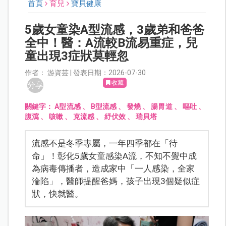
首頁
育兒
寶貝健康
5歲女童染A型流感，3歲弟和爸爸
全中！醫：A流較B流易重症，兒
童出現3症狀莫輕忽
作者： 游資芸 | 發表日期：2026-07-30
收藏
分享
關鍵字：
A型流感
、
B型流感
、
發燒
、
腸胃道
、
嘔吐
、
腹瀉
、
咳嗽
、
克流感
、
紓伏效
、
瑞貝塔
流感不是冬季專屬，一年四季都在「待
命」！彰化5歲女童感染A流，不知不覺中成
為病毒傳播者，造成家中「一人感染，全家
淪陷」，醫師提醒爸媽，孩子出現3個疑似症
狀，快就醫。