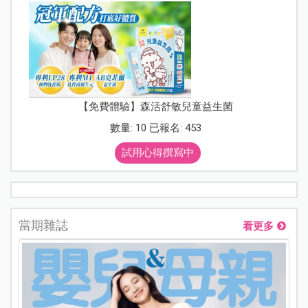
【免費體驗】森活舒敏兒童益生菌
數量: 10 已報名: 453
試用心得撰寫中
當期雜誌
看更多