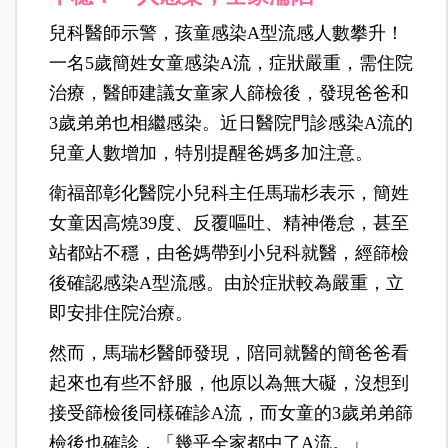
兒科醫師示警，孩童感染A型流感人數攀升！
一名5歲簡姓女童感染A流，症狀嚴重，需住院
治療，醫師建議女童家人篩檢後，發現爸爸和
3歲弟弟也相繼感染。近日醫院門診感染A流的
兒童人數增加，特別提醒爸媽多加注意。
衛福部彰化醫院小兒科主任馬瑞杉表示，簡姓
女童因高燒39度、反覆嘔吐、精神倦怠，甚至
站都站不穩，由爸媽帶到小兒科就醫，經篩檢
後確認感染A型流感。由於症狀較為嚴重，立
即安排住院治療。
然而，馬瑞杉醫師發現，陪同就醫的簡爸爸看
起來也有些不舒服，他原以為無大礙，沒想到
接受篩檢後同樣確診A流，而女童的3歲弟弟篩
檢後也確診，「幾乎全家都中了A流。」