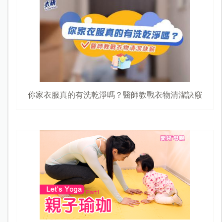
你家衣服真的有洗乾淨嗎？醫師教戰衣物清潔訣竅