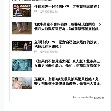
伴侶和妳一起預防HPV，才有資格說愛妳！
PR（台灣癌症基金會）
1歲半男童不會叫爸媽，就醫發現自閉症！6
個月大前觀察這行為，3歲前腦部發展關鍵
立即諮詢HPV！是對自己健康最好的投資，
把握現在不嫌晚！
PR（台灣癌症基金會）
《如果我不曾見過太陽》真人版！北市高三
女遭男同學性暴力、偷拍，長期活在恐懼中
孫藝真、玄彬3歲兒暴風抽高驚呆粉絲！兒
醫：判斷孩子遺傳身高優勢，先看兩大黃金
期
Recommended by