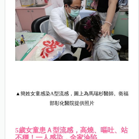
▲簡姓女童感染A型流感，圖上為馬瑞杉醫師。
衛福
部彰化醫院提供照片
5歲女童患Ａ型流感，高燒、嘔吐、站
不穩！一人感染，全家淪陷