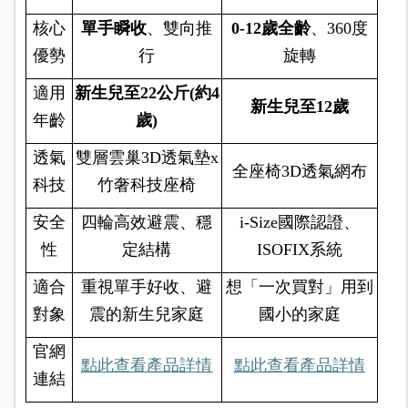
核心
單手瞬收
、雙向推
0-12
歲全齡
、360度
優勢
行
旋轉
適用
新生兒至22公斤(約4
新生兒至12歲
年齡
歲)
透氣
雙層雲巢3D透氣墊x
全座椅3D透氣網布
科技
竹奢科技座椅
安全
四輪高效避震、穩
i-Size
國際認證、
性
定結構
ISOFIX系統
適合
重視單手好收、避
想「一次買對」用到
對象
震的新生兒家庭
國小的家庭
官網
點此查看產品詳情
點此查看產品詳情
連結