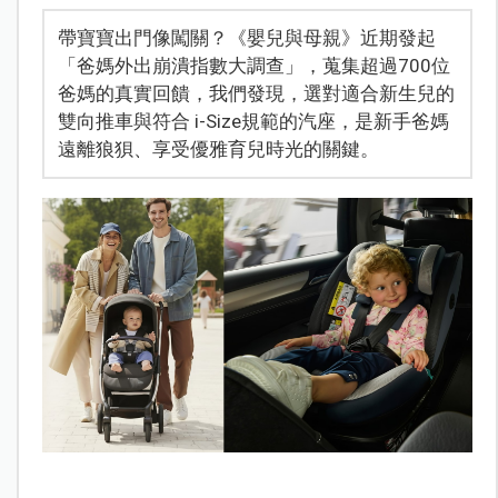
帶寶寶出門像闖關？《嬰兒與母親》近期發起
「爸媽外出崩潰指數大調查」，蒐集超過700位
爸媽的真實回饋，我們發現，選對適合新生兒的
雙向推車與符合 i-Size規範的汽座，是新手爸媽
遠離狼狽、享受優雅育兒時光的關鍵。