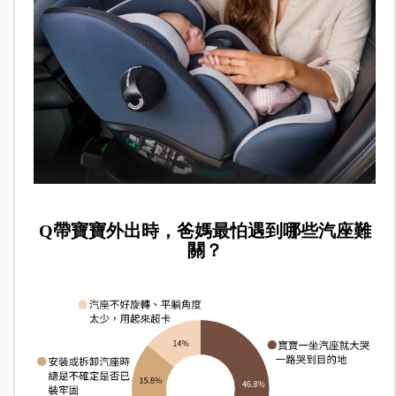
Q
帶寶寶外出時，爸媽最怕遇到哪些汽座難
關？