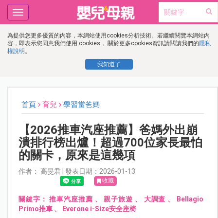
Toggle
navigation
為提供您更多優質的內容，本網站使用cookies分析技術。若繼續閱覽本網站內
容，即表示您同意我們使用 cookies， 關於更多cookies資訊請閱讀我們的
隱私
權說明
。
我知道了
首頁
育兒
學習當爸媽
【2026推車汽座推薦】爸媽外出崩
潰排行榜出爐！超過700位家長最怕
的關卡，原來是這幾項
作者： 高旻君 | 發表日期：2026-01-13
收藏
關鍵字：
推車汽座推薦
、
親子旅遊
、
大調查
、
Bellagio
Primo推車
、
Everone i-Size安全座椅