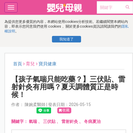
Toggle
navigation
為提供您更多優質的內容，本網站使用cookies分析技術。若繼續閱覽本網站內
容，即表示您同意我們使用 cookies， 關於更多cookies資訊請閱讀我們的
隱私
權說明
。
我知道了
首頁
育兒
寶貝健康
【孩子氣喘只能吃藥？】三伏貼、雷
射針灸有用嗎？夏天調體質正是時
候！
作者： 陳婉柔醫師 | 發表日期：2026-05-15
收藏
關鍵字：
氣喘
、
三伏貼
、
雷射針灸
、
冬病夏治