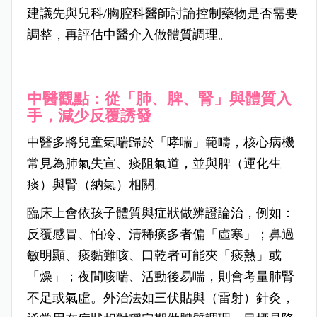
建議先與兒科/胸腔科醫師討論控制藥物是否需要
調整，再評估中醫介入做體質調理。
中醫觀點：從「肺、脾、腎」與體質入
手，減少反覆誘發
中醫多將兒童氣喘歸於「哮喘」範疇，核心病機
常見為肺氣失宣、痰阻氣道，並與脾（運化生
痰）與腎（納氣）相關。
臨床上會依孩子體質與症狀做辨證論治，例如：
反覆感冒、怕冷、清稀痰多者偏「虛寒」；鼻過
敏明顯、痰黏難咳、口乾者可能夾「痰熱」或
「燥」；夜間咳喘、活動後易喘，則會考量肺腎
不足或氣虛。外治法如三伏貼與（雷射）針灸，