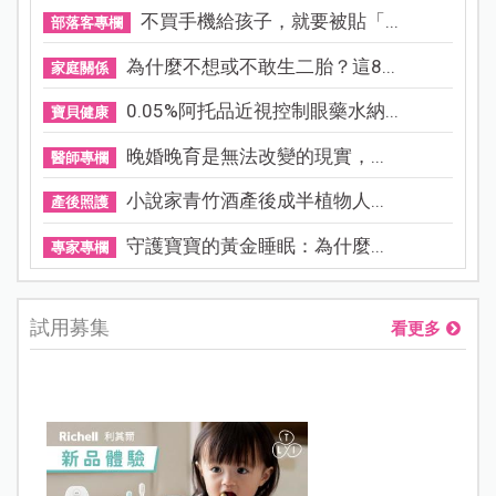
不買手機給孩子，就要被貼「...
部落客專欄
為什麼不想或不敢生二胎？這8...
家庭關係
0.05%阿托品近視控制眼藥水納...
寶貝健康
晚婚晚育是無法改變的現實，...
醫師專欄
小說家青竹酒產後成半植物人...
產後照護
守護寶寶的黃金睡眠：為什麼...
專家專欄
試用募集
看更多