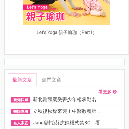
Let's Yoga 親子瑜珈（Part1）
最新文章
熱門文章
看更多
新北割頸案受害少年楊承勳名...
新知快遞
立秋後秋燥來襲！中醫教養肺...
醫師專欄
Janet謝怡芬虎媽模式禁3C，看...
名人家庭