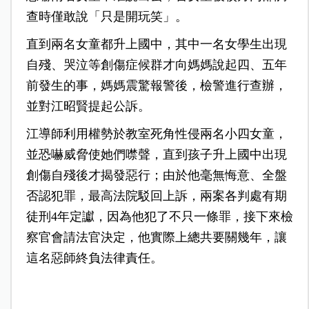
查時僅敢說「只是開玩笑」。
直到兩名女童都升上國中，其中一名女學生出現
自殘、哭泣等創傷症候群才向媽媽說起四、五年
前發生的事，媽媽震驚報警後，檢警進行查辦，
並對江昭賢提起公訴。
江導師利用權勢於教室死角性侵兩名小四女童，
並恐嚇威脅使她們噤聲，直到孩子升上國中出現
創傷自殘後才揭發惡行；由於他毫無悔意、全盤
否認犯罪，最高法院駁回上訴，兩案各判處有期
徒刑4年定讞，因為他犯了不只一條罪，接下來檢
察官會請法官決定，他實際上總共要關幾年，讓
這名惡師終負法律責任。