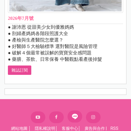
2026年7月號
● 謝沛恩 從甜美少女到優雅媽媽
● 剖婦產媽媽各階段照護大全
● 產檢與生產醫院怎麼選？
● 好醫師５大檢驗標準 選對醫院是風險管理
● 破解４個最常被誤解的寶寶安全感問題
● 藥膳、茶飲、日常保養 中醫觀點看產後掉髮
雜誌訂閱
網站地圖
│
隱私權說明
│
客服中心
│
廣告與合作
|
RSS