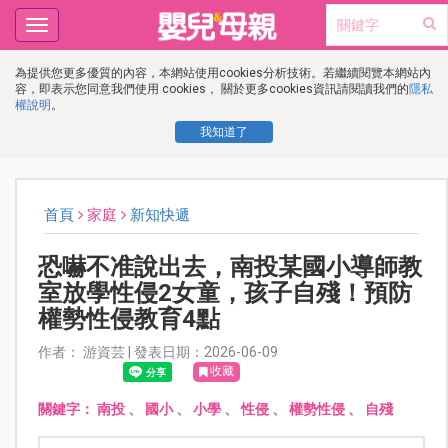
Toggle
navigation
為提供您更多優質的內容，本網站使用cookies分析技術。若繼續閱覽本網站內
容，即表示您同意我們使用 cookies， 關於更多cookies資訊請閱讀我們的
隱私
權說明
。
我知道了
首頁
家庭
新知快遞
恐嚇不准說出去，南投某國小導師教
室放學性侵2女童，孩子自殘！預防
權勢性侵教育4點
作者： 游資芸 | 發表日期：2026-06-09
收藏
關鍵字：
南投
、
國小
、
小學
、
性侵
、
權勢性侵
、
自殘