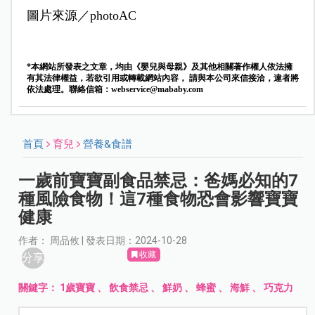
圖片來源／photoAC
*本網站所發表之文章，均由《嬰兒與母親》及其他相關著作權人依法擁
有其法律權益，若欲引用或轉載網站內容， 請與本公司來信接洽，違者將
依法處理。聯絡信箱：
webservice@mababy.com
首頁
育兒
營養&食譜
一歲前寶寶副食品禁忌：爸媽必知的7
種風險食物！這7種食物恐會影響寶寶
健康
作者： 周品攸 | 發表日期：2024-10-28
收藏
分享
關鍵字：
1歲寶寶
、
飲食禁忌
、
鮮奶
、
蜂蜜
、
海鮮
、
巧克力