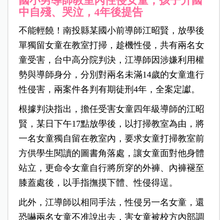
國小男導師教室內性侵女童，孩子升國
中自殘、哭泣，4年後提告
不能輕饒！南投縣某國小前導師江昭賢，放學後
單獨留女童在教室打掃，趁機性侵，共有兩名女
童受害，台中高分院判決，江導師因涉嫌利用權
勢與導師身分，分別對兩名未滿14歲的女童進行
性侵害，兩案件各判有期徒刑4年，全案定讞。
根據判決指出，擔任受害女童四年級導師的江昭
賢，某日下午17點放學後，以打掃教室為由，將
一名女童獨自留在教室內，要求女童打掃教室前
方供學生閱讀的圖書角落處，讓女童面對他身體
站立，更命令女童自行將所穿的外褲、內褲褪至
膝蓋處後，以手指撫摸下體、性侵得逞。
此外，江導師以相同手法，性侵另一名女童，還
恐嚇兩名女童不准說出去，害女童被校方內部調