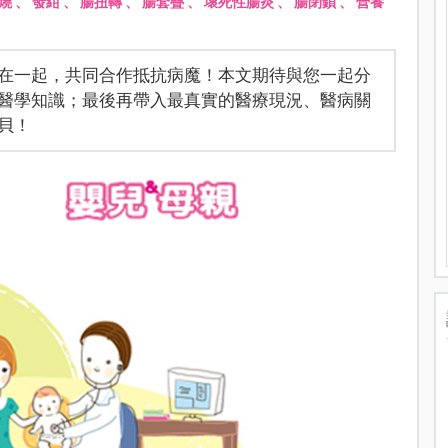
燒
、
發紺
、
腸扭轉
、
腸套疊
、
壞死性腸炎
、
腸閉鎖
、
營養
在一起，共同合作抵抗病魔！本文期待與您一起分
醫學知識；最後再帶入最真實的醫療現況、醫病關
貝！