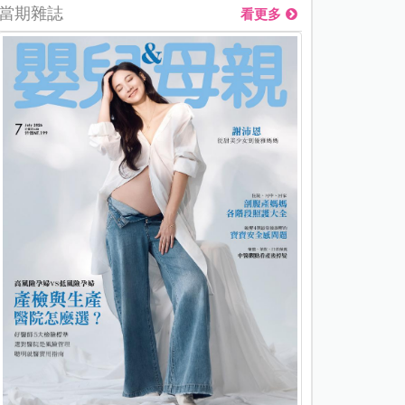
當期雜誌
看更多