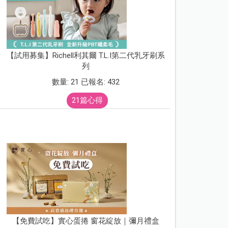
【試用募集】Richell利其爾 T.L.I第二代乳牙刷系
列
數量: 21 已報名: 432
21篇心得
【免費試吃】實心蛋捲 窗花綻放｜彌月禮盒