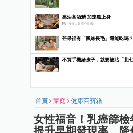
高油高酒精 加速癌上身
PR（安達人壽 安心抗癌）
芒果裡有「黑絲長毛」還能吃嗎
不買手機給孩子，就要被貼「北
首頁
家庭
健康百寶箱
女性福音！乳癌篩檢年
提升早期發現率，降