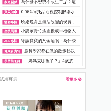
為什麼不想或不敢生二胎？這8...
家庭關係
0.05%阿托品近視控制眼藥水納...
寶貝健康
晚婚晚育是無法改變的現實，...
醫師專欄
小說家青竹酒產後成半植物人...
產後照護
守護寶寶的黃金睡眠：為什麼...
專家專欄
腦科學家都在做的散步秘訣！...
健康百寶箱
「媽媽去哪裡了？」4歲孩子還...
學習當爸媽
試用募集
看更多