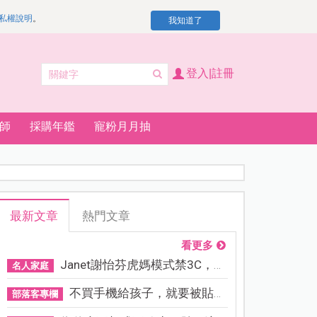
私權說明
。
我知道了
登入|註冊
師
採購年鑑
寵粉月月抽
最新文章
熱門文章
看更多
Janet謝怡芬虎媽模式禁3C，看...
名人家庭
不買手機給孩子，就要被貼「...
部落客專欄