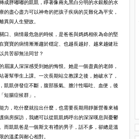
轉成胖嘟嘟的凱凱，睜著像兩丸黑白分明的水銀般的水
療的盡心盡力可以神奇的把孩子疾病的災難化為平安，
離異與人生變故。
關口、病情最危急的時候，是爸爸與媽媽相依為命的堅
在寶寶的病情漸漸趨於穩定、也越長越好、越來越健壯
以共苦卻無法同甘？
的眉讓人深深感受到她的悔恨。她是一個盡責的老師，
站著幫學生上課。一次長期站立教課之後，她破水了，
，凱凱併發症不斷，腹部脹氣、膽汁性嘔吐、血便，後
「短腸症候群」。
能力，吃什麼就拉出什麼，也需要長期用靜脈營養來補
護病房探訪，我總可以從凱凱媽呼出的深深嘆息與憂鬱
。而凱凱爸是一個斯文有禮的男子，話不多，卻總是溫
限的溫柔與耐心相對。