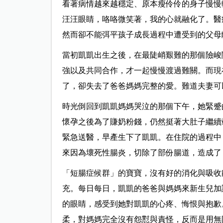
看著病情越來越穩定、原本瘦伶伶的身子慢慢
汪汪眼睛，咯咯微笑著，我的心就融化了。醫
然而卻不能弭平孩子成長過程中遭受到的父母
當初凱凱出生之後，在最陡峭艱難的那個險峻
強以及共同合作，才一起慢慢渡過難關。而現
了，卻失去了爸爸媽媽完整的愛。難道夫妻可
時光倒回到凱凱媽媽哭泣的那個下午，她緊蹙
懷孕之後為了賺奶粉錢，仍然挺著大肚子繼續
緊急送醫，早產生下了凱凱。在住院的過程中
來因為壞死性腸炎，切除了部份腸道，造成了
「短腸症候群」的寶寶，沒有好的消化與吸收
充。每日每日，凱凱的爸爸與媽媽來新生兒加
的眼睛，感受到她對凱凱的心疼、悔恨與抱歉
柔，對媽媽完全沒有怨懟與責怪，反而是用無