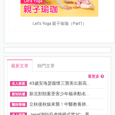
Let's Yoga 親子瑜珈（Part1）
最新文章
熱門文章
看更多
43歲安海瑟薇懷三寶美出新高...
名人家庭
新北割頸案受害少年楊承勳名...
新知快遞
立秋後秋燥來襲！中醫教養肺...
醫師專欄
Janet謝怡芬虎媽模式禁3C，看...
名人家庭