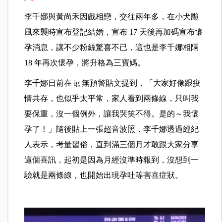
李千娜與黃尚禾因戲相戀，交往兩年多，在小犬颱
風來襲時宣布登記結婚，宣布 17 天後再加碼宣布懷
孕消息，讓不少粉絲驚喜不已，這也是李千娜相隔
18 年再次懷孕，將升格為三寶媽。
李千娜日前在 ig 無預警貼文提到，「大家好像跟疫
情共存，也似乎太平常，家人看到兩條線，只叫我
要保重，沒一個例外，讓我哭笑不得。是的～我懷
孕了！」隨後貼上一張超音波照，李千娜透過經紀
人表示，考量習俗，直到滿三個月才敢跟大家分享
這個喜訊，起初是因為月經沒準時報到，沒想到一
驗就是兩條線，也開始出現孕吐等害喜症狀。