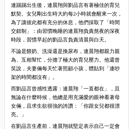
連踢踢出生後，連晨翔與劉品言有著極佳的育兒
默契。女兒剛出生時大約每2小時就會醒來一次，
為了讓彼此都有充分的休息，他們採取了「時間
交錯制」：由習慣晚睡的連晨翔負責熬夜的深夜
時段，習慣早起的劉品言負責清晨與白天。
不論是餵奶、洗澡還是換尿布，連晨翔都親力親
為、互相幫忙，分擔了極大的育兒壓力。他還曾
笑說，夫妻倆每天忙著照顧小孩，體貼到「連吵
架的時間都沒有」。
而劉品言曾感性透露：連晨翔「一直都在」，且
無論在什麼時候，他總是用充滿愛的眼神看著母
女倆，且求生欲很強的誇讚：「你跟女兒都很漂
亮。」
在劉品言生產前，連晨翔就堅定表示自己一定會