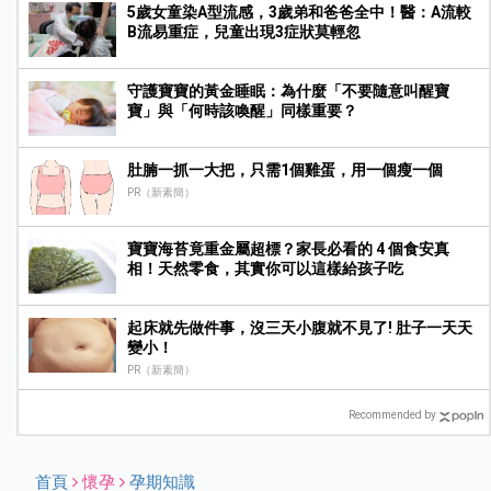
5歲女童染A型流感，3歲弟和爸爸全中！醫：A流較
B流易重症，兒童出現3症狀莫輕忽
守護寶寶的黃金睡眠：為什麼「不要隨意叫醒寶
寶」與「何時該喚醒」同樣重要？
肚腩一抓一大把，只需1個雞蛋，用一個瘦一個
PR（新素簡）
寶寶海苔竟重金屬超標？家長必看的 4 個食安真
相！天然零食，其實你可以這樣給孩子吃
起床就先做件事，沒三天小腹就不見了! 肚子一天天
變小！
PR（新素簡）
Recommended by
首頁
懷孕
孕期知識