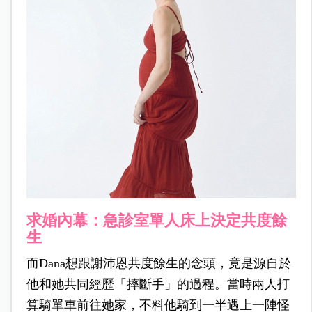
求婚內幕：急診室單人床上決定共度餘
生
而Dana想跟謝沛恩共度餘生的念頭，竟是源自於
他和她共同經歷「摔斷手」的過程。當時兩人打
算騎單車前往她家，不料他騎到一半遇上一陣怪