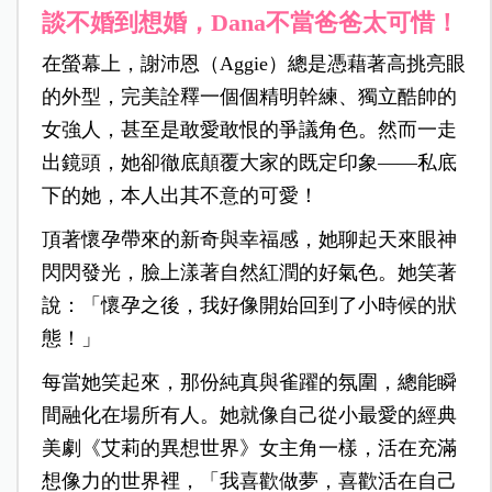
談不婚到想婚，Dana不當爸爸太可惜！
在螢幕上，謝沛恩（Aggie）總是憑藉著高挑亮眼
的外型，完美詮釋一個個精明幹練、獨立酷帥的
女強人，甚至是敢愛敢恨的爭議角色。然而一走
出鏡頭，她卻徹底顛覆大家的既定印象——私底
下的她，本人出其不意的可愛！
頂著懷孕帶來的新奇與幸福感，她聊起天來眼神
閃閃發光，臉上漾著自然紅潤的好氣色。她笑著
說：「懷孕之後，我好像開始回到了小時候的狀
態！」
每當她笑起來，那份純真與雀躍的氛圍，總能瞬
間融化在場所有人。她就像自己從小最愛的經典
美劇《艾莉的異想世界》女主角一樣，活在充滿
想像力的世界裡，「我喜歡做夢，喜歡活在自己