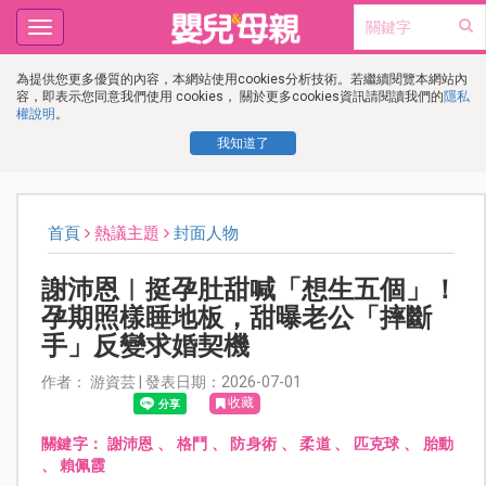
Toggle
navigation
為提供您更多優質的內容，本網站使用cookies分析技術。若繼續閱覽本網站內
容，即表示您同意我們使用 cookies， 關於更多cookies資訊請閱讀我們的
隱私
權說明
。
我知道了
首頁
熱議主題
封面人物
謝沛恩︱挺孕肚甜喊「想生五個」！
孕期照樣睡地板，甜曝老公「摔斷
手」反變求婚契機
作者： 游資芸 | 發表日期：2026-07-01
收藏
關鍵字：
謝沛恩
、
格鬥
、
防身術
、
柔道
、
匹克球
、
胎動
、
賴佩霞