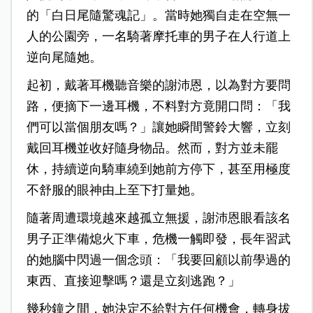
的「白日尾隨驚魂記」。當時她獨自走在空無一
人的公園旁，一名騎著摩托車的男子在人行道上
逆向尾隨她。
起初，戴著耳機聽音樂的謝沛恩，以為對方要問
路，便摘下一邊耳機，不料對方竟開口問：「我
們可以當個朋友嗎？」讓她瞬間警鈴大響，立刻
戴回耳機並收好隨身物品。然而，對方並未罷
休，持續逆向騎車繞到她前方停下，甚至用極度
不舒服的眼神由上至下打量她。
隨著周遭環境越來越孤立無援，謝沛恩眼看該名
男子正準備熄火下車，危機一觸即發，長年習武
的她腦中閃過一個念頭：「我要回顧以前學過的
東西、直接迎擊嗎？還是立刻逃跑？」
幾秒鐘之間，她決定不給對方任何機會，轉身拔