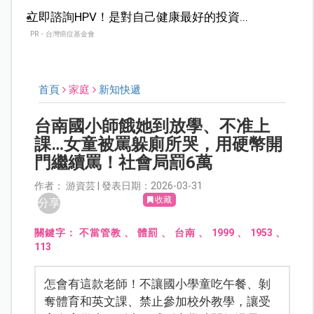
立即諮詢HPV！是對自己健康最好的投資...
PR・台灣癌症基金會
首頁
家庭
新知快遞
台南國小師餓她到放學、不准上
課…女童被罵躲廁所哭，用硬幣開
門繼續罵！社會局罰6萬
作者： 游資芸 | 發表日期：2026-03-31
收藏
分享
關鍵字：
不當管教
、
體罰
、
台南
、
1999
、
1953
、
113
怎會有這款老師！不讓國小學童吃午餐、剝
奪體育和英文課、禁止參加校外教學，讓受