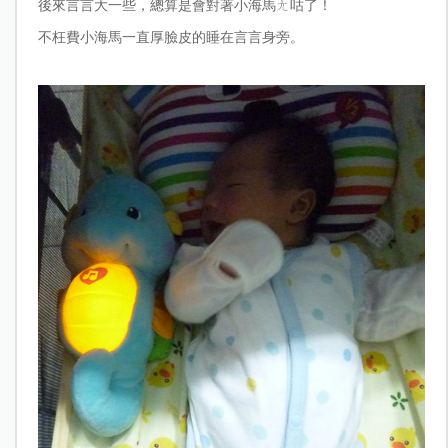
後來言言大一些，總算是會對著小海馬ㄤ咕了！
不枉費小海馬一直厚臉皮的睡在言言身旁。