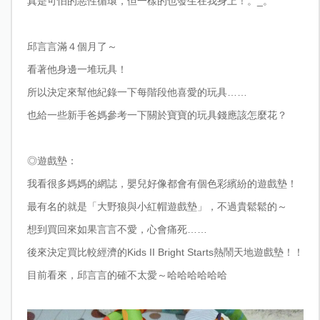
真是可怕的惡性循環，但一樣的也發生在我身上！。_。”
邱言言滿４個月了～
看著他身邊一堆玩具！
所以決定來幫他紀錄一下每階段他喜愛的玩具……
也給一些新手爸媽參考一下關於寶寶的玩具錢應該怎麼花？
◎
遊戲墊：
我看很多媽媽的網誌，嬰兒好像都會有個色彩繽紛的遊戲墊！
最有名的就是「大野狼與小紅帽遊戲墊」，不過貴鬆鬆的～
想到買回來如果言言不愛，心會痛死……
後來決定買比較經濟的Kids II Bright Starts熱鬧天地遊戲墊！！
目前看來，邱言言的確不太愛～哈哈哈哈哈哈