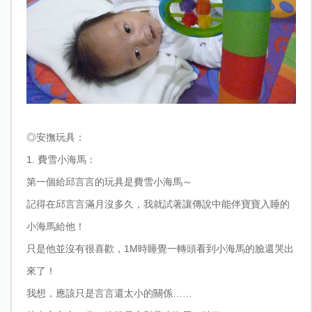
◎
安撫玩具：
1.
費雪小海馬：
第一個給邱言言的玩具是費雪小海馬～
記得在邱言言滿月沒多久，我就試著讓傳說中能伴寶寶入睡的
小海馬給他！
只是他並沒有很喜歡，1M時睡覺一轉頭看到小海馬的臉還哭出
來了！
我想，應該只是言言還太小的關係……