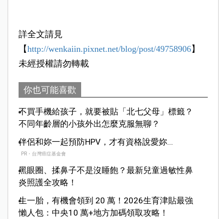
詳全文請見
【
http://wenkaiin.pixnet.net/blog/post/49758906
】
未經授權請勿轉載
你也可能喜歡
不買手機給孩子，就要被貼「北七父母」標籤？
不同年齡層的小孩外出怎麼克服無聊？
伴侶和妳一起預防HPV，才有資格說愛妳...
PR・台灣癌症基金會
黑眼圈、揉鼻子不是沒睡飽？最新兒童過敏性鼻
炎照護全攻略！
生一胎，有機會領到 20 萬！2026生育津貼最強
懶人包：中央10 萬+地方加碼領取攻略！