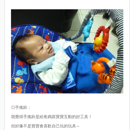
◎
手搖鈴：
我覺得手搖鈴是給爸媽跟寶寶互動的好工具！
但好像不是寶寶會喜歡自己玩的玩具～