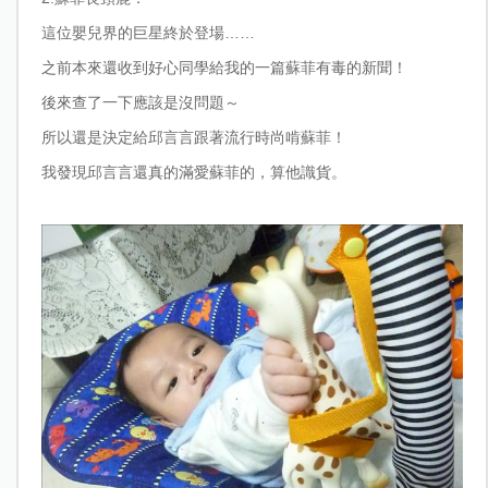
這位嬰兒界的巨星終於登場……
之前本來還收到好心同學給我的一篇蘇菲有毒的新聞！
後來查了一下應該是沒問題～
所以還是決定給邱言言跟著流行時尚啃蘇菲！
我發現邱言言還真的滿愛蘇菲的，算他識貨。