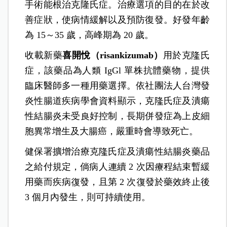
手術能根治克隆氏症。治療選項的目的在於改
善症狀，使病情緩解以及預防復發。好發年齡
為 15～35 歲，高峰期為 20 歲。
收載新藥
喜開悅（risankizumab
）
用於克隆氏
症，該藥品為人類 IgGl 單株抗體藥物，提供
臨床醫師多一種用藥選擇。依社團法人台灣發
炎性腸道疾病學會資料顯示，克隆氏症及潰瘍
性結腸炎未受良好控制，長期併發症為上皮細
胞異常增生及大腸癌，嚴重時會導致死亡。
健保署擴增治療克隆氏症及潰瘍性結腸炎藥品
之給付規定，倘病人連續 2 次因療程結束暫緩
用藥而疾病復發，且第 2 次復發於藥效終止後
3 個月內發生，則可持續使用。