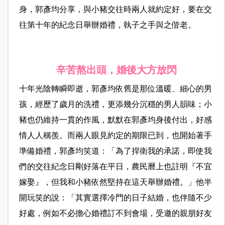
身，郭彥均分享，與小豬交往時兩人就約定好，要在交
往第十年的紀念日舉辦婚禮，執子之手與之偕老。
辛苦熬出頭，婚後大方放閃
十年光陰轉瞬即逝，郭彥均依舊是那位溫暖、細心的男
孩，經歷了歲月的洗禮，更添幾分沉穩的男人韻味；小
豬也仍維持一貫的作風，默默在郭彥均身後付出，好感
情人人稱羨。而兩人眼見約定的期限已到，也開始著手
準備婚禮，郭彥均笑道：「為了捍衛我的承諾，即使我
們的交往紀念日剛好落在平日，農民曆上也註明『不宜
嫁娶』，但我和小豬依然堅持在這天舉辦婚禮。」他半
開玩笑的說：「其實選擇冷門的日子結婚，也伴隨不少
好處，例如不必擔心婚禮訂不到會場，受邀的親朋好友