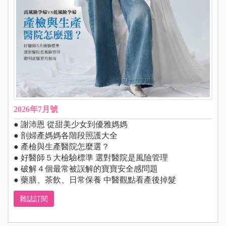
2026年7月號
● 謝沛恩 從甜美少女到優雅媽媽
● 剖婦產媽媽各階段照護大全
● 產檢與生產醫院怎麼選？
● 好醫師５大檢驗標準 選對醫院是風險管理
● 破解４個最常被誤解的寶寶安全感問題
● 藥膳、茶飲、日常保養 中醫觀點看產後掉髮
雜誌訂閱