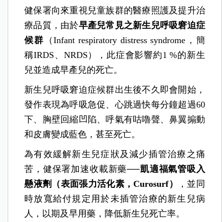
健保署向來重視兒童族群的醫療照護及提升治
療品質，由於
早產兒常見之新生兒呼吸窘迫症
候群
（Infant respiratory distress syndrome，簡
稱IRDS、NRDS），此症會影響約1 %的新生
兒並造成早產兒的死亡。
新生兒呼吸窘迫症候群出生後不久即會開始，
發作表現為呼吸急促、心跳過快每分鐘超過60
下、胸壁回縮凹陷、呼氣有咕嚕聲、鼻翼搧動
和皮膚變成藍色，甚至死亡。
為有效緩解新生兒症狀及減少插管治療之痛
苦，健保署加速收載新藥──
凱適福氣管吸入
懸液劑（表面張力活化素，Curosurf
）
，並同
時放寬給付規定用於未插管治療的新生兒病
人，以期及早用藥，降低新生兒死亡率。