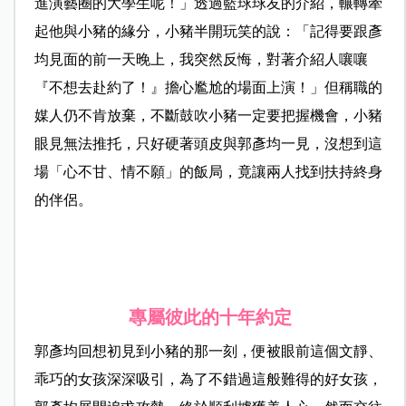
進演藝圈的大學生呢！」透過籃球球友的介紹，輾轉牽
起他與小豬的緣分，小豬半開玩笑的說：「記得要跟彥
均見面的前一天晚上，我突然反悔，對著介紹人嚷嚷
『不想去赴約了！』擔心尷尬的場面上演！」但稱職的
媒人仍不肯放棄，不斷鼓吹小豬一定要把握機會，小豬
眼見無法推托，只好硬著頭皮與郭彥均一見，沒想到這
場「心不甘、情不願」的飯局，竟讓兩人找到扶持終身
的伴侶。
專屬彼此的十年約定
郭彥均回想初見到小豬的那一刻，便被眼前這個文靜、
乖巧的女孩深深吸引，為了不錯過這般難得的好女孩，