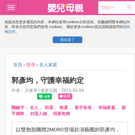
Toggle
navigation
為提供您更多優質的內容，本網站使用cookies分析技術。若繼續閱覽本網站內
容，即表示您同意我們使用 cookies， 關於更多cookies資訊請閱讀我們的
隱私
權說明
。
我知道了
首頁
懷孕
名人家庭
郭彥均，守護幸福約定
作者： 許家寧 | 發表日期：2015-05-04
收藏
關鍵字：
名人
、
明星
、
歌星
、
新手爸爸
、
幸福家庭
、
新
手媽咪
、
封面人物
、
明星爸媽
以雙胞胎團體2MORO登場於演藝圈的郭彥均，