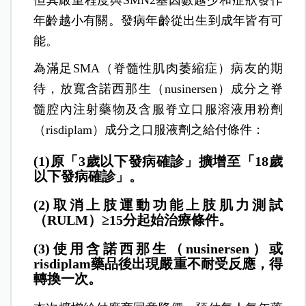
年齡越小有關。發病年齡從出生到成年皆有可
能。
為滿足SMA（脊髓性肌肉萎縮症）病友的期
待，放寬含諾西那生（nusinersen）成分之脊
髓腔內注射藥物及含服脊立口服溶液用粉劑
（risdiplam）成分之口服液劑之給付條件：
(1)原「3
歲以下發病確診」擴增至「18歲
以下發病確診」。
(2)取消上肢運動功能上肢肌力測試
（RULM
）≥15分起始治療條件。
(3)使用含諾西那生（nusinersen
）或
risdiplam藥品後出現嚴重不耐受反應，得
轉換一次。