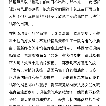
們也無法以『撞期』的藉口不出席，只不過……要把家
裡的農民曆都藏妥，以免長輩們因為非黃道吉日而出言
反對！但所幸長輩都很體諒，欣然同意讓我們自己決定
結婚的日期。」
在郭彥均與小豬的婚禮上，氣氛溫馨、眾星雲集，不難
看出他的好人緣，不過婚禮當天發生了一段有趣的小插
曲，當新郎官郭彥均在舞臺上致詞時，一時回憶湧現觸
動情緒，竟當場掩面哭了起來，賓客們見狀，還以為他
正大玩「效果十足的綜藝梗」，郭彥均不好意思的說：
「之所以會情緒失控，是因為當下真的很感動，老婆一
路以來的陪伴和辛苦歷歷在目，身邊很多親友聽到我要
結婚的消息都非常驚訝，覺得我竟然有辦法把女朋友藏
在身後這麼多年，現在我們終於結婚了，她再也不必承
受如此龐大的壓力和委屈。」愛妻心切的郭彥均甚至鼓