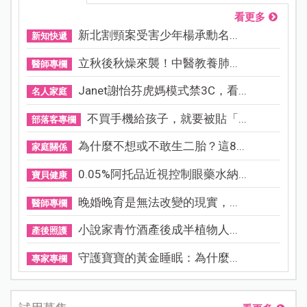
看更多
新北割頸案受害少年楊承勳名...
新知快遞
立秋後秋燥來襲！中醫教養肺...
醫師專欄
Janet謝怡芬虎媽模式禁3C，看...
名人家庭
不買手機給孩子，就要被貼「...
部落客專欄
為什麼不想或不敢生二胎？這8...
家庭關係
0.05%阿托品近視控制眼藥水納...
寶貝健康
晚婚晚育是無法改變的現實，...
醫師專欄
小說家青竹酒產後成半植物人...
產後照護
守護寶寶的黃金睡眠：為什麼...
專家專欄