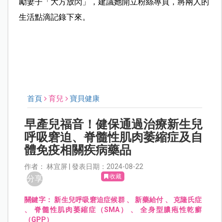
勵妻子「大方放閃」，建議她開立粉絲專頁，將兩人的
生活點滴記錄下來。
首頁
育兒
寶貝健康
早產兒福音！健保通過治療新生兒
呼吸窘迫、脊髓性肌肉萎縮症及自
體免疫相關疾病藥品
作者： 林宜屏 | 發表日期：2024-08-22
收藏
分享
關鍵字：
新生兒呼吸窘迫症候群
、
新藥給付
、
克隆氏症
、
脊髓性肌肉萎縮症（SMA）
、
全身型膿疱性乾癬
（GPP）