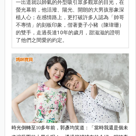
一出道就以帥氣的外型吸引眾多觀眾的目光，在
螢光幕前，他活潑、陽光、開朗的大男孩形象深
植人心；在感情路上，更打破許多人認為「帥哥
不專情」的刻板印象，偕著妻子小豬（陳瑋珊）
的雙手，走過長達10年的歲月，甜滋滋的證明
了他們之間愛的約定。
時光倒轉至10多年前，郭彥均笑道：「當時我還是個未