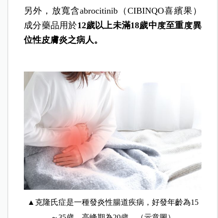
另外，放寬含abrocitinib（CIBINQO喜繽果）
成分藥品用於
12
歲以上未滿18歲中度至重度異
位性皮膚炎之病人。
▲克隆氏症是一種發炎性腸道疾病，好發年齡為15
～35歲，高峰期為20歲。（示意圖）