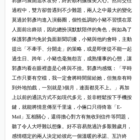
郭彥均展開追求攻勢，終於順利擄獲美人心。然而交往
過程中，雙方卻曾遇到不少難題，兩人之中最大的變化
莫過於郭彥均進入演藝圈，個性低調的小豬不習慣在眾
人面前出鋒頭，因此總扮演默默陪伴的角色，例如為了
保護郭彥均免於負面新聞叨擾，小豬與他約會時，主動
提出「不牽手、分開走」的策略，或是即便從不能一起
過生日、跨年，小豬也毫無怨言，成熟懂事的心態，讓
郭彥均看在眼裡盡是心疼與不捨。郭彥均感慨：「平時
工作只要有空檔，我一定會將時間留給她，但無奈有時
到外地拍戲，一別就是3個月，連面都見不上。」再加
上以前的通訊方式不如現代多元，並非輕鬆按下手機按
鍵，就能將情意傳至千里遠，小倆口只得倚靠「E-
Mail」互相關心，還得擔心對方有無收到信件等問題，
聽了令人大呼難以想像。好不容易熬過許多艱難歲月，
感情穩定的兩人決定給彼此一個溫暖的承諾、互許終