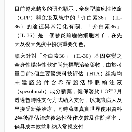
目前越來越多的研究顯示，全身型膿疱性乾癬
（GPP）與免疫系統中的「介白素36」（IL-
36）的途徑異常活化有關。「介白素36」
（IL-36）是一個發炎前驅物細胞因子，在先
天及後天免疫中扮演重要角色。
臨床針對「介白素36」（IL-36）基因突變之
全身性膿疱性乾癬尚無標靶治療藥物，由於考
量目前3個主要醫療科技評估（HTA）組織均
未建議給付含希蓓麗活靜脈輸注液
（spesolimab）成分新藥，健保署於113年7月
透過暫時性支付方式納入支付，以期讓病人及
早接受新藥治療，同時蒐集真實世界使用資料
2年後評估治療後急性發作次數及住院頻率，
倘具成本效益則納入常規支付。