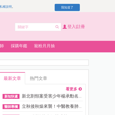
私權說明
。
我知道了
登入|註冊
師
採購年鑑
寵粉月月抽
最新文章
熱門文章
看更多
新北割頸案受害少年楊承勳名...
新知快遞
立秋後秋燥來襲！中醫教養肺...
醫師專欄