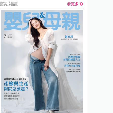
當期雜誌
看更多