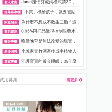
Janet謝怡芬虎媽模式禁3C，看...
名人家庭
不買手機給孩子，就要被貼「...
部落客專欄
為什麼不想或不敢生二胎？這8...
家庭關係
0.05%阿托品近視控制眼藥水納...
寶貝健康
晚婚晚育是無法改變的現實，...
醫師專欄
小說家青竹酒產後成半植物人...
產後照護
守護寶寶的黃金睡眠：為什麼...
專家專欄
試用募集
看更多