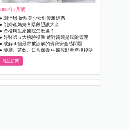
2026年7月號
● 謝沛恩 從甜美少女到優雅媽媽
● 剖婦產媽媽各階段照護大全
● 產檢與生產醫院怎麼選？
● 好醫師５大檢驗標準 選對醫院是風險管理
● 破解４個最常被誤解的寶寶安全感問題
● 藥膳、茶飲、日常保養 中醫觀點看產後掉髮
雜誌訂閱