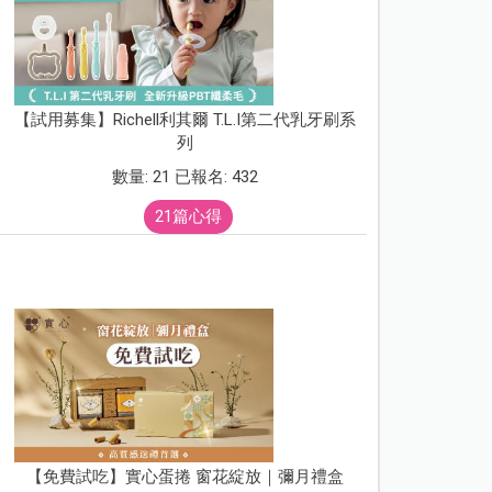
【試用募集】Richell利其爾 T.L.I第二代乳牙刷系
列
數量: 21 已報名: 432
21篇心得
【免費試吃】實心蛋捲 窗花綻放｜彌月禮盒