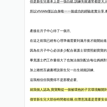
但是新生兒基本上是一張白紙
,
訓練失敗通常都是大
所以
VIVIAN
僅以自身唯一一個成功的經驗老實分享
,
產後在月子中心待了一個月
,
在這之前我已經有心理準備需要到滿月後才能開始進
因為在月子中心必須多少配合著護士習慣照顧寶寶的
畢竟護士們工作量很大了也無法個別配合每位媽媽對
加上雖然百歲書裡說新生兒一出生就能訓練
,
這我相信但我覺得不是那麼必要
,
就我個人認為
,
寶寶剛從一個被環抱的子宮環境離開
僅管新生兒大部份時間都在睡
,
但潛意識還是需要安