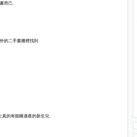
書而己
,
外的二手書攤裡找到
上真的有能睡過夜的新生兒
,