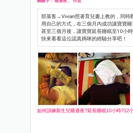
關鍵字：
睡過夜
、
作息
部落客→Vivian照著育兒書上教的，同
用自己的方式，在三個月內成功讓寶寶睡
甚至三個月後，讓寶寶延長睡眠至10小時
快來看看這位認真媽咪的經驗分享吧！
如何訓練新生兒睡過夜
?
延長睡眠
10
小時
?12