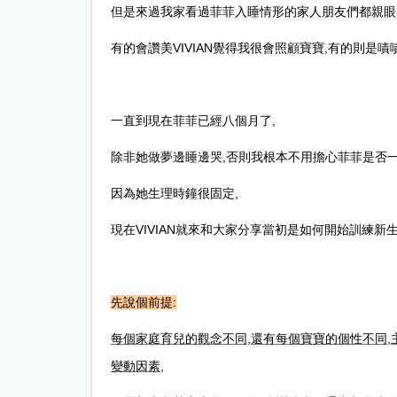
但是來過我家看過菲菲入睡情形的家人朋友們都親眼
有的會讚美
VIVIAN
覺得我很會照顧寶寶
,
有的則是嘖
一直到現在菲菲已經八個月了
,
除非她做夢邊睡邊哭
,
否則我根本不用擔心菲菲是否
因為她生理時鐘很固定
,
現在
VIVIAN
就來和大家分享當初是如何開始訓練新
先說個前提
:
每個家庭育兒的觀念不同
,
還有每個寶寶的個性不同
,
變動因素
,