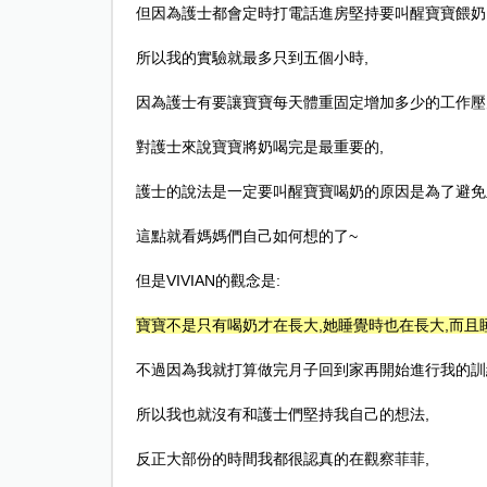
但因為護士都會定時打電話進房堅持要叫醒寶寶餵奶
所以我的實驗就最多只到五個小時
,
因為護士有要讓寶寶每天體重固定增加多少的工作壓
對護士來說寶寶將奶喝完是最重要的
,
護士的說法是一定要叫醒寶寶喝奶的原因是為了避免
這點就看媽媽們自己如何想的了
~
但是
VIVIAN
的觀念是
:
寶寶不是只有喝奶才在長大
,
她睡覺時也在長大
,
而且
不過因為我就打算做完月子回到家再開始進行我的訓
所以我也就沒有和護士們堅持我自己的想法
,
反正大部份的時間我都很認真的在觀察菲菲
,