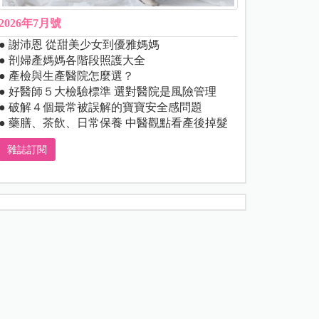
2026年7月號
● 謝沛恩 從甜美少女到優雅媽媽
● 剖婦產媽媽各階段照護大全
● 產檢與生產醫院怎麼選？
● 好醫師５大檢驗標準 選對醫院是風險管理
● 破解４個最常被誤解的寶寶安全感問題
● 藥膳、茶飲、日常保養 中醫觀點看產後掉髮
雜誌訂閱