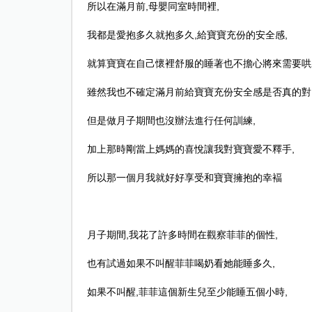
所以在滿月前
,
母嬰同室時間裡
,
我都是愛抱多久就抱多久
,
給寶寶充份的安全感
,
就算寶寶在自己懷裡舒服的睡著也不擔心將來需要哄
雖然我也不確定滿月前給寶寶充份安全感是否真的對
但是做月子期間也沒辦法進行任何訓練
,
加上那時剛當上媽媽的喜悅讓我對寶寶愛不釋手
,
所以那一個月我就好好享受和寶寶擁抱的幸褔
月子期間
,
我花了許多時間在觀察菲菲的個性
,
也有試過如果不叫醒菲菲喝奶看她能睡多久
,
如果不叫醒
,
菲菲這個新生兒至少能睡五個小時
,