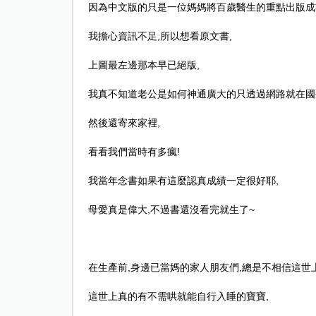
因為中文版的只是一位媽媽將百歲醫生的重點出版成
我擔心資訊不足
,
所以想看原文書
,
上圖最左邊那本早已絕版
,
我真不知道老公是如何神通廣大的只透過網路就在國
然後還寄來家裡
,
看看我們當時有多瘋
!
我當年念書如果有這麼認真成績一定很好耶
,
母愛真是偉大
,
不過書還沒看完就生了
~
在生產前
,
身邊已當媽的家人朋友們
,
總是不相信這世
這世上真的有不需哄就能自行入睡的寶寶
,