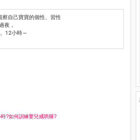
時觀察自己寶寶的個性、習性
過夜，
、12小時～
小時
?
如何訓練嬰兒戒哄睡
?