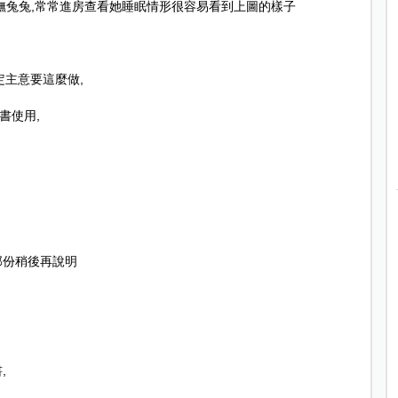
撫兔兔
,
常常進房查看她睡眠情形很容易看到上圖的樣子
定主意要這麼做
,
書使用
,
部份稍後再說明
書
,