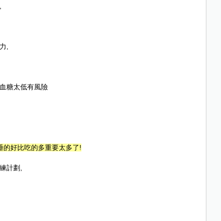
,
力
,
血糖太低有風險
睡的好比吃的多重要太多了
!
練計劃
,