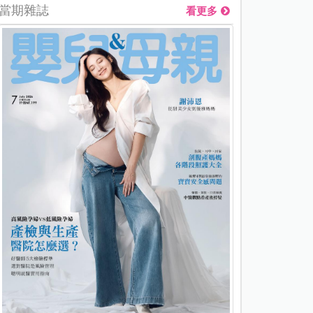
當期雜誌
看更多