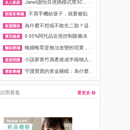
Janet謝怡芬虎媽模式禁3C，看...
名人家庭
不買手機給孩子，就要被貼「...
部落客專欄
為什麼不想或不敢生二胎？這8...
家庭關係
0.05%阿托品近視控制眼藥水納...
寶貝健康
晚婚晚育是無法改變的現實，...
醫師專欄
小說家青竹酒產後成半植物人...
產後照護
守護寶寶的黃金睡眠：為什麼...
專家專欄
試用募集
看更多