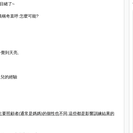
目睹了
~
嘖稱奇直呼
:
怎麼可能
?
一覺到天亮
,
生兒的經驗
主要照顧者
(
通常是媽媽
)
的個性也不同
,
這些都是影響訓練結果的