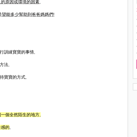
人的原因或環境的因素
,
希望能多少幫助到爸爸媽媽們
!
行訓綀寶寶的事情
,
方法
,
待寶寶的方式
,
到一個全然陌生的地方
,
全感的
,