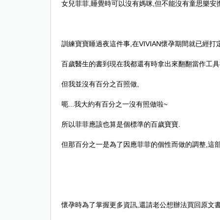
女兒菲菲
,
睡覺時可以沒有媽咪
,
但不能沒有童思樂安
訓練寶寶睡過夜這件事
,
在
VIVIAN
懷孕期間就已經打
百歲醫生的書到現在我都還有時拿出來翻翻當作工具
但我並沒有百分之百照做
,
呃
...
我大約有百分之一沒有照做啦
~
所以菲菲應該也算是個標準的百歲寶寶
.
但那百分之一是為了因應菲菲的個性而做的調整
,
這
懷孕時為了掌握更多資訊
,
還請老公想辦法買回原文