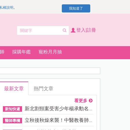
私權說明
。
我知道了
登入|註冊
師
採購年鑑
寵粉月月抽
最新文章
熱門文章
看更多
新北割頸案受害少年楊承勳名...
新知快遞
立秋後秋燥來襲！中醫教養肺...
醫師專欄