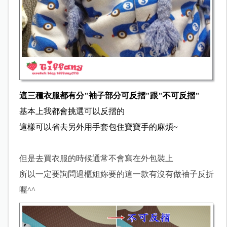
這三種衣服都有分"袖子部分可反摺"跟"不可反摺"
基本上我都會挑選可以反摺的
這樣可以省去另外用手套包住寶寶手的麻煩~
但是去買衣服的時候通常不會寫在外包裝上
所以一定要詢問過櫃姐妳要的這一款有沒有做袖子反折
喔^^