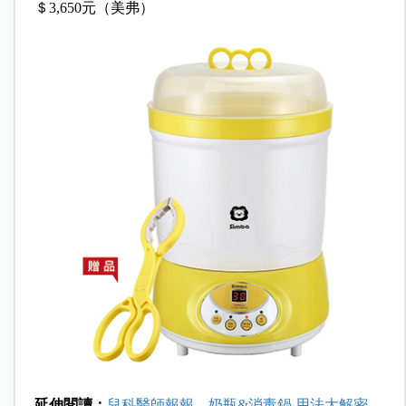
＄3,650元（美弗）
延伸閱讀：
兒科醫師報報，奶瓶&消毒鍋 用法大解密