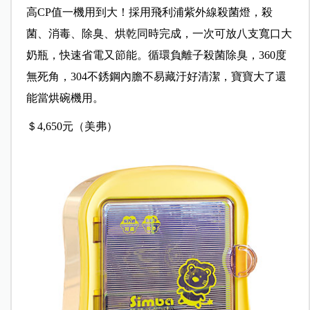
高CP值一機用到大！採用飛利浦紫外線殺菌燈，殺
菌、消毒、除臭、烘乾同時完成，一次可放八支寬口大
奶瓶，快速省電又節能。循環負離子殺菌除臭，360度
無死角，304不銹鋼內膽不易藏汙好清潔，寶寶大了還
能當烘碗機用。
＄4,650元（美弗）