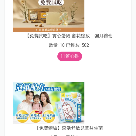
【免費試吃】實心蛋捲 窗花綻放｜彌月禮盒
數量: 10 已報名: 502
11篇心得
【免費體驗】森活舒敏兒童益生菌