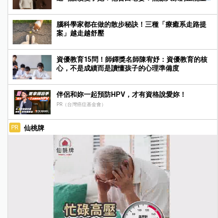
很吸引我
腦科學家都在做的散步秘訣！三種「療癒系走路提
案」越走越舒壓
資優教育15問！師鐸獎名師陳宥妤：資優教育的核
心，不是成績而是讀懂孩子的心理準備度
伴侶和妳一起預防HPV，才有資格說愛妳！
PR（台灣癌症基金會）
仙桃牌
PR