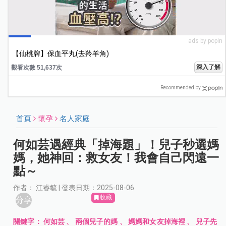
ads by popIn
【仙桃牌】保血平丸(去羚羊角)
深入了解
觀看次數 51,637次
Recommended by
首頁
懷孕
名人家庭
何如芸遇經典「掉海題」！兒子秒選媽
媽，她神回：救女友！我會自己閃遠一
點～
作者： 江睿毓 | 發表日期：2025-08-06
收藏
分享
關鍵字：
何如芸
、
兩個兒子的媽
、
媽媽和女友掉海裡
、
兒子先