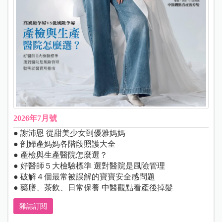
2026年7月號
● 謝沛恩 從甜美少女到優雅媽媽
● 剖婦產媽媽各階段照護大全
● 產檢與生產醫院怎麼選？
● 好醫師５大檢驗標準 選對醫院是風險管理
● 破解４個最常被誤解的寶寶安全感問題
● 藥膳、茶飲、日常保養 中醫觀點看產後掉髮
雜誌訂閱