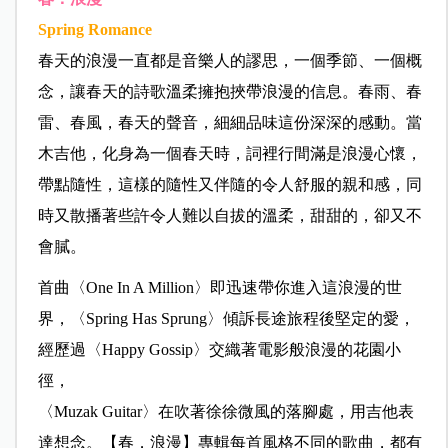
Spring Romance
春天的浪漫一直都是音樂人的謬思，一個季節、一個概
念，讓春天的詩歌溫柔擁抱挾帶浪漫的信息。春雨、春
雷、春風，春天的聲音，細細品味這份深深的感動。當
木吉他，化身為一個春天時，詞裡行間滿是浪漫心懷，
帶點隨性，這樣的隨性又伴隨的令人舒服的親和感，同
時又散播著些許令人難以自拔的溫柔，甜甜的，卻又不
會膩。
首曲〈One In A Million〉即迅速帶你進入這浪漫的世
界，〈Spring Has Sprung〉傾訴長途旅程後堅定的愛，
經歷過〈Happy Gossip〉交織著電影般浪漫的花園小
徑，
〈Muzak Guitar〉在吹著徐徐微風的落腳處，用吉他表
達想念。【春．浪漫】專輯每首風格不同的歌曲，都有