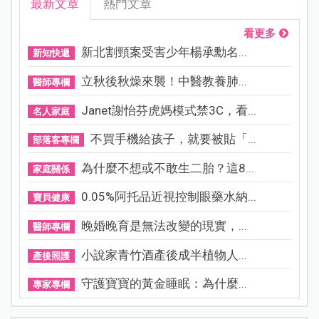
最新文章
熱門文章
看更多
新北割頸案受害少年楊承勳名...
新知快遞
立秋後秋燥來襲！中醫教養肺...
醫師專欄
Janet謝怡芬虎媽模式禁3C，看...
名人家庭
不買手機給孩子，就要被貼「...
部落客專欄
為什麼不想或不敢生二胎？這8...
家庭關係
0.05%阿托品近視控制眼藥水納...
寶貝健康
晚婚晚育是無法改變的現實，...
醫師專欄
小說家青竹酒產後成半植物人...
產後照護
守護寶寶的黃金睡眠：為什麼...
專家專欄