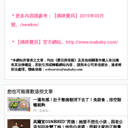
＊更多內容請參考：【媽咪寶貝】2015年03月
號。
/newkm/
＊【媽咪寶貝】官方網站。
http://www.mababy.com/
*本網站所發表之文章，均由《嬰兒與母親》及其他相關著作權人依法擁
有其法律權益，若欲引用或轉載網站內容， 請與本公司來信接洽，違者將
依法處理。聯絡信箱：
webservice@mababy.com
您也可能喜歡這些文章
一週有感！肚子整個都消下去了！免節食，排空順
暢就夠
PR（新素簡）
高爾宣OSN和RĒD°芮德︱她曾不想生小孩，因老公
這句話改變了她！他告白老婆：照顧大家的正能量