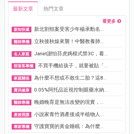
最新文章
熱門文章
看更多
新北割頸案受害少年楊承勳名...
新知快遞
立秋後秋燥來襲！中醫教養肺...
醫師專欄
Janet謝怡芬虎媽模式禁3C，看...
名人家庭
不買手機給孩子，就要被貼「...
部落客專欄
為什麼不想或不敢生二胎？這8...
家庭關係
0.05%阿托品近視控制眼藥水納...
寶貝健康
晚婚晚育是無法改變的現實，...
醫師專欄
小說家青竹酒產後成半植物人...
產後照護
守護寶寶的黃金睡眠：為什麼...
專家專欄