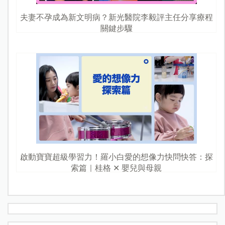
夫妻不孕成為新文明病？新光醫院李毅評主任分享療程
關鍵步驟
啟動寶寶超級學習力！羅小白愛的想像力快問快答：探
索篇｜桂格 ✕ 嬰兒與母親