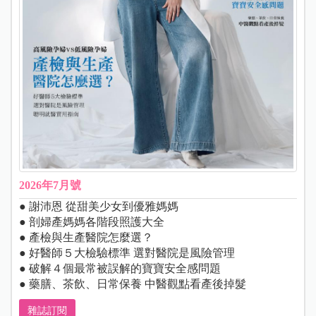
2026年7月號
● 謝沛恩 從甜美少女到優雅媽媽
● 剖婦產媽媽各階段照護大全
● 產檢與生產醫院怎麼選？
● 好醫師５大檢驗標準 選對醫院是風險管理
● 破解４個最常被誤解的寶寶安全感問題
● 藥膳、茶飲、日常保養 中醫觀點看產後掉髮
雜誌訂閱