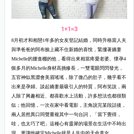
1+1=3
8月初才和相戀1年多的女友登記結婚，同時升格當人夫
與準爸爸的阿布臉上藏不住新婚的喜悅，緊摟著嬌妻
Michelle的腰進棚的他，看得出來相當疼愛老婆。懷孕4
個多月的Michelle身材高挑修長，一雙電眼閃閃發光，
五官神似黑澀會美眉瑤瑤，除了微凸的肚子，幾乎看不
出來是孕婦。談起嬌妻最吸引人的特質，阿布笑說，兩
人除了興趣相近、都喜歡水上活動，許多想法也都很類
似；他回憶，一次在家中看電影，主角說完某段話後，
兩人居然異口同聲重複其中一句台詞，「當下覺得，
哇，也太巧了吧」這種心有靈犀的場景在生活中不時出
現，更讓他確定Michelle就是人生中的天命真女。