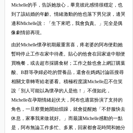
Michelle的手，告訴她放心，畢竟彼此感情很穩定，也
到了該結婚的年齡。情緒激動的他也落下男兒淚，邊哭
邊和Michelle說：「生下來吧，我會負責。」完全是偶
像劇情節再現。
由於Michelle懷孕初期嚴重害喜，疼老婆的阿布便勸她
暫時停止工作在家中待產。貼心的他會在回家途中順便
買晚餐，或去超市採購食材；工作之餘也會上網訂購葉
酸、B群等孕婦必吃的營養品，還會在媽媽討論區搜尋
相關文章轉寄給老婆看。積極程度讓Michelle忍不住笑
說「別人可能以為懷孕的人是他！」不僅如此，
Michelle在孕期情緒起伏大，阿布也適當扮演了支持的
角色，一旦察覺她開始煩躁，就會提醒她「不舒服快去
休息，家事我來做就好。」而最讓Michelle感動的一點
是，阿布無論工作多忙、多累，回家都會花時間和她分