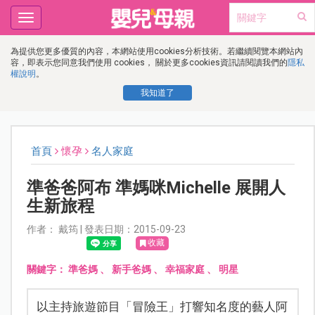
Toggle
navigation
為提供您更多優質的內容，本網站使用cookies分析技術。若繼續閱覽本網站內
容，即表示您同意我們使用 cookies， 關於更多cookies資訊請閱讀我們的
隱私
權說明
。
我知道了
首頁
懷孕
名人家庭
準爸爸阿布 準媽咪Michelle 展開人
生新旅程
作者： 戴筠 | 發表日期：2015-09-23
收藏
關鍵字：
準爸媽
、
新手爸媽
、
幸福家庭
、
明星
以主持旅遊節目「冒險王」打響知名度的藝人阿