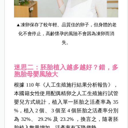
▲凍卵保存了較年輕、品質佳的卵子，但身體的老
化不會停止，高齡懷孕的風險不會因為凍卵而消
失。
迷思二：胚胎植入越多越好？錯，多
胞胎母嬰風險大
根據 110 年《人工生殖施行結果分析報告》，
本國籍女性使用配偶精卵之人工生殖施行試管
嬰兒方式統計，植入單一胚胎之活產率為 35
%，植入 2 個、 3 個至 4 個胚胎之活產率分別
為 32%、 29.2% 及 23.2% ，換言之，隨著胚
胎植入數量增加，活產率有下降趨勢。