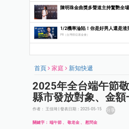
陳明珠金曲獎多聲道主持驚艷全
1/2機率淪陷！你是好男人還是渣
PR（台灣癌症基金會）
首頁
家庭
新知快遞
2025年全台端午節
縣市發放對象、金額
作者： 王佳琦 | 發表日期：2025-05-15
分享
關鍵字：
端午節
、
敬老金
、
慰問金