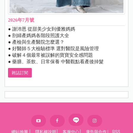
2026年7月號
● 謝沛恩 從甜美少女到優雅媽媽
● 剖婦產媽媽各階段照護大全
● 產檢與生產醫院怎麼選？
● 好醫師５大檢驗標準 選對醫院是風險管理
● 破解４個最常被誤解的寶寶安全感問題
● 藥膳、茶飲、日常保養 中醫觀點看產後掉髮
雜誌訂閱
網站地圖
│
隱私權說明
│
客服中心
│
廣告與合作
|
RSS