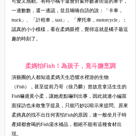
可愛又感動。有時小橘子還會對窗外數著街道的車子，
一邊數數，還一邊認，並且喃喃自語的說：「卡車，
truck」、「計程車，taxi」、「摩托車，motorcycle」；
認真的小小模樣，看在柔媽眼裡，覺得這就是橘子最逗
趣的時刻了。
柔媽怕Fish！為孩子，竟斗膽烹調
演藝圈的人都知道柔媽天生恐懼水裡游的生物
（Fish），甚至從前乃哥（徐乃麟）曾故意拿活生生的
Fish嚇過黃小柔，讓她差點嚇到出事，因此就連小編當
面採訪也未敢隻字提及，只能巧妙以暗示來提問。原來
柔媽真的找不出任何害怕Fish的原因，連一般坐月子時
產婦都會喝的Fish湯水補品，都絕不能有這種食材出
現。