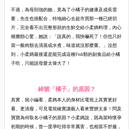
不過，為母則強的她，竟為了小橘子的健康及成長需
要，先生也很配合，特地細心去超市買那一種已經切
片，完全看不出完整形狀的生鮮交給小柔媽料理，內心
雖膽顫心驚，她說：「說真的，我快嚇死了！但也只好
當一般肉類去清蒸或水煮，味道就沒那麼重。」沒想
到，小柔媽最後還是能完成這種Fish類的副食品給小橘
子吃，只能說母愛太偉大了！
綽號「橘子」的原因？
其實，就小編看，柔媽本人的身材比電視上其實更好
看、更清瘦，可見電視確實讓藝人看來豐腴太多！問及
寶寶為何取名小橘子的原因？小柔媽說，因為當時懷孕
初期的時候，曾一度孕吐得非常厲害，也相當不舒服，