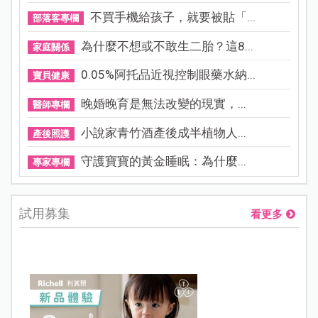
不買手機給孩子，就要被貼「...
部落客專欄
為什麼不想或不敢生二胎？這8...
家庭關係
0.05%阿托品近視控制眼藥水納...
寶貝健康
晚婚晚育是無法改變的現實，...
醫師專欄
小說家青竹酒產後成半植物人...
產後照護
守護寶寶的黃金睡眠：為什麼...
專家專欄
試用募集
看更多