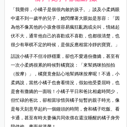
「我覺得，小橘子是個很內斂的孩子。」談及小柔媽眼
中還不到一歲半的兒子，她閃爍著大眼如是形容：「因
為他不像其他的小孩會很容易瘋狂亂跑或尖叫，情緒起
伏不大，通常他自己的喜歡或不喜歡，也都很清楚，也
很少有舉棋不定的時候，是個反應相當冷靜的寶寶。」
話說小橘子不但冷靜穩重，卻也不愛過份撒嬌，甚至有
一次小柔媽很累的時候對橘寶說：「來幫媽咪拍拍拍
（按摩）」，橘寶竟會貼心地幫媽咪按摩呢！不過，小
柔媽說，當然小橘子也會看情況，假如他受委屈時，也
是會有撒嬌的一面啦！小橘子平日和爸比相處時間少，
但忙碌的爸比，卻相當珍惜與橘子短暫的親子時光，像
是每天刻意早起約一個鐘頭的時間，會和橘子吃飯、看
卡通，甚至有時夫妻倆共同依偎在還沒睡醒的橘子身旁
陪伴他，畫面超溫馨！