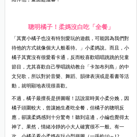
聰明橘子！柔媽沒白吃「全餐」
「其實小橘子也沒有特別愛玩的遊戲，可能因為我們對
待他的方式就像個大人般看待。」小柔媽說。而且，小
橘子其實沒有很愛看卡通，反而較喜歡唱唱跳跳的兒童
節目，尤其喜歡自己學唱跳幼教台「卡加布列島」的中
文兒歌，所以對於音樂、舞蹈、韻律表演或是看書等活
動，就明顯地表現很喜歡。
不過，橘子最擅長是拼圖喔！話說當時黃小柔分娩，因
橘子頭圍較大，曾讓她生產吃全餐，但橘子的聰明反
應，卻讓柔媽感到十分驚奇！聽到這邊，小編也覺得太
神了。果然，情緒冷靜的小大人確實很不一般。有一
次，小橘子看小柔媽在玩小型拼圖（一張約10～12