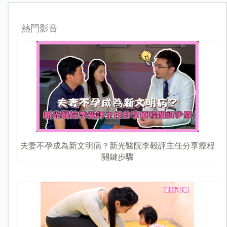
熱門影音
夫妻不孕成為新文明病？新光醫院李毅評主任分享療程
關鍵步驟