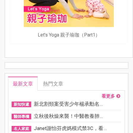
Let's Yoga 親子瑜珈（Part1）
最新文章
熱門文章
看更多
新北割頸案受害少年楊承勳名...
新知快遞
立秋後秋燥來襲！中醫教養肺...
醫師專欄
Janet謝怡芬虎媽模式禁3C，看...
名人家庭