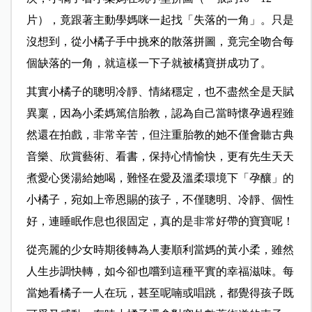
片），竟跟著主動學媽咪一起找「失落的一角」。只是
沒想到，從小橘子手中挑來的散落拼圖，竟完全吻合每
個缺落的一角，就這樣一下子就被橘寶拼成功了。
其實小橘子的聰明冷靜、情緒穩定，也不盡然全是天賦
異稟，因為小柔媽篤信胎教，認為自己當時懷孕過程雖
然還在拍戲，非常辛苦，但注重胎教的她不僅會聽古典
音樂、欣賞藝術、看書，保持心情愉快，更有先生天天
煮愛心煲湯給她喝，難怪在愛及溫柔環境下「孕釀」的
小橘子，宛如上帝恩賜的孩子，不僅聰明、冷靜、個性
好，連睡眠作息也很固定，真的是非常好帶的寶寶呢！
從亮麗的少女時期後轉為人妻順利當媽的黃小柔，雖然
人生步調快轉，如今卻也嚐到這種平實的幸福滋味。每
當她看橘子一人在玩，甚至呢喃或唱跳，都覺得孩子既