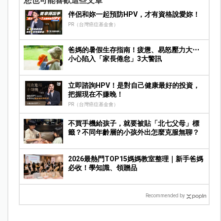
您也可能喜歡這些文章
伴侶和妳一起預防HPV，才有資格說愛妳！
PR（台灣癌症基金會）
爸媽的暑假生存指南！疲憊、易怒壓力大⋯
小心陷入「家長倦怠」3大警訊
立即諮詢HPV！是對自己健康最好的投資，
把握現在不嫌晚！
PR（台灣癌症基金會）
不買手機給孩子，就要被貼「北七父母」標
籤？不同年齡層的小孩外出怎麼克服無聊？
2026最熱門TOP15媽媽教室整理｜新手爸媽
必收！學知識、領贈品
Recommended by