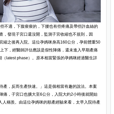
現有些不適，下腹痠痠的，下腰也有些疼痛及帶些許血絲的
查，發現子宮口還沒開，監測子宮收縮也不規則，因
縮之後再入院。這位孕媽咪身高160公分，孕前體重50
00克上下，經醫師評估應該是假性陣痛，還未進入早期產痛
期（latest phase）。原本相當緊張的孕媽咪經過醫生詳
待產，反而生產快速。」這是個相當有趣的說法。本案
陣痛，子宮口也擴大至6公分，入院大約2小時後就開始
，人人稱羨。由這位孕媽咪的順產經驗來看，太早入院待產