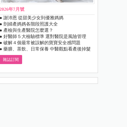
2026年7月號
● 謝沛恩 從甜美少女到優雅媽媽
● 剖婦產媽媽各階段照護大全
● 產檢與生產醫院怎麼選？
● 好醫師５大檢驗標準 選對醫院是風險管理
● 破解４個最常被誤解的寶寶安全感問題
● 藥膳、茶飲、日常保養 中醫觀點看產後掉髮
雜誌訂閱