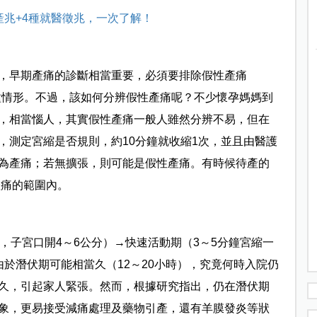
產兆+4種就醫徵兆，一次了解！
，早期產痛的診斷相當重要，必須要排除假性產痛
labor）兩種情形。不過，該如何分辨假性產痛呢？不少懷孕媽媽到
，相當惱人，其實假性產痛一般人雖然分辨不易，但在
，測定宮縮是否規則，約10分鐘就收縮1次，並且由醫護
為產痛；若無擴張，則可能是假性產痛。有時候待產的
產痛的範圍內。
，子宮口開4～6公分）→快速活動期（3～5分鐘宮縮一
由於潛伏期可能相當久（12～20小時），究竟何時入院仍
久，引起家人緊張。然而，根據研究指出，仍在潛伏期
象，更易接受減痛處理及藥物引產，還有羊膜發炎等狀