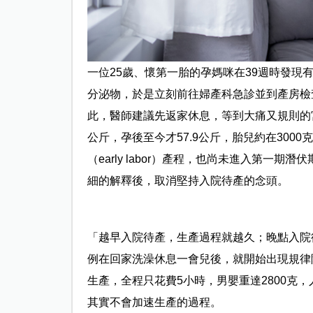
一位25歲、懷第一胎的孕媽咪在39週時發
分泌物，於是立刻前往婦產科急診並到產房檢
此，醫師建議先返家休息，等到大痛又規則的宮
公斤，孕後至今才57.9公斤，胎兒約在30
（early labor）產程，也尚未進入第一期潛伏
細的解釋後，取消堅持入院待產的念頭。
「越早入院待產，生產過程就越久；晚點入院
例在回家洗澡休息一會兒後，就開始出現規律
生產，全程只花費5小時，男嬰重達2800克
其實不會加速生產的過程。