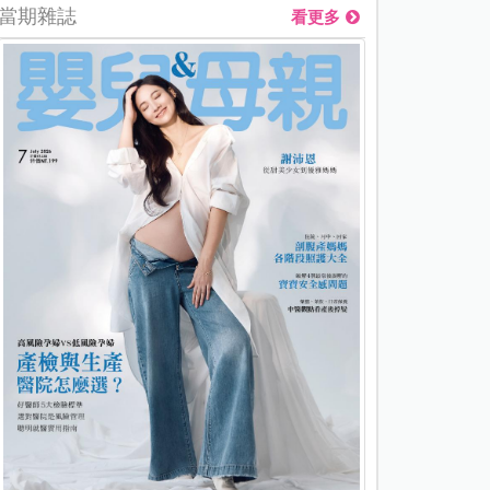
當期雜誌
看更多