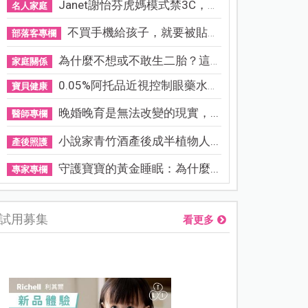
Janet謝怡芬虎媽模式禁3C，看...
名人家庭
不買手機給孩子，就要被貼「...
部落客專欄
為什麼不想或不敢生二胎？這8...
家庭關係
0.05%阿托品近視控制眼藥水納...
寶貝健康
晚婚晚育是無法改變的現實，...
醫師專欄
小說家青竹酒產後成半植物人...
產後照護
守護寶寶的黃金睡眠：為什麼...
專家專欄
試用募集
看更多