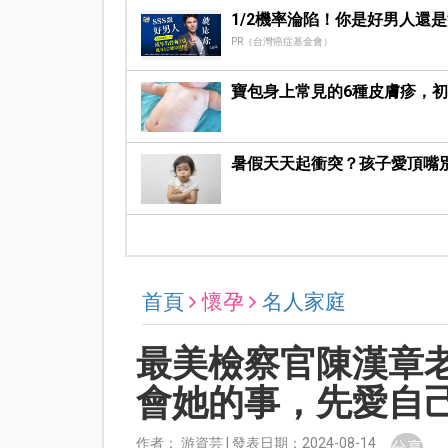
1/2機率淪陷！你是好男人還
PR（台灣癌症基金會）
寶包身上常見的6種皮膚疹，
暑假天天起衝突？孩子愛頂嘴
首頁
懷孕
名人家庭
最美檢察官陳漢章
會她的事，先愛自
作者： 游資芸 | 發表日期：2024-08-14
分享