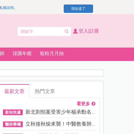
私權說明
。
我知道了
登入|註冊
師
採購年鑑
寵粉月月抽
最新文章
熱門文章
看更多
新北割頸案受害少年楊承勳名...
新知快遞
立秋後秋燥來襲！中醫教養肺...
醫師專欄