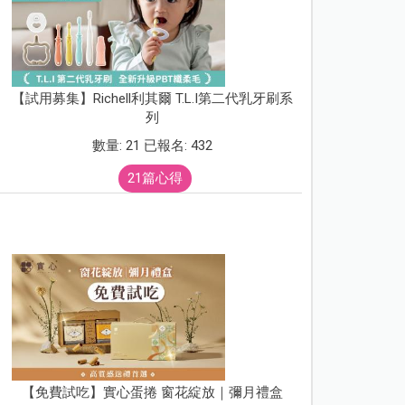
【試用募集】Richell利其爾 T.L.I第二代乳牙刷系
列
數量: 21 已報名: 432
21篇心得
【免費試吃】實心蛋捲 窗花綻放｜彌月禮盒