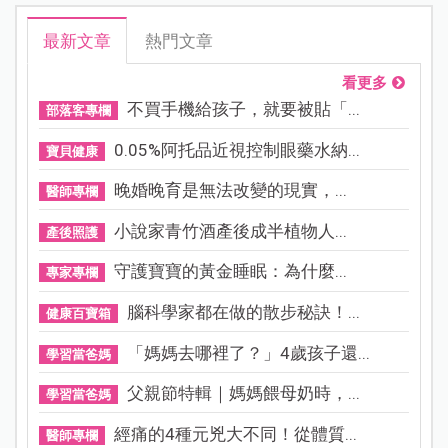
最新文章
熱門文章
看更多
不買手機給孩子，就要被貼「...
部落客專欄
0.05%阿托品近視控制眼藥水納...
寶貝健康
晚婚晚育是無法改變的現實，...
醫師專欄
小說家青竹酒產後成半植物人...
產後照護
守護寶寶的黃金睡眠：為什麼...
專家專欄
腦科學家都在做的散步秘訣！...
健康百寶箱
「媽媽去哪裡了？」4歲孩子還...
學習當爸媽
父親節特輯｜媽媽餵母奶時，...
學習當爸媽
經痛的4種元兇大不同！從體質...
醫師專欄