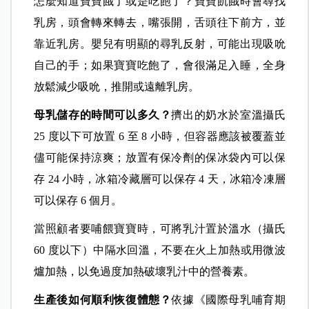
怎麼知道寶寶餓了或是吃飽了？寶寶飢餓時會尋找
乳房，頭會轉來轉去，嘴張開，舌頭往下前方，並
靠近乳房。嬰兒有明顯的尋乳反射，可能出現吸吮
自己的手；如果寶寶吃飽了，會很滿足入睡，全身
放鬆減少吸吮，推開或遠離乳房。
母乳儲存的時間可以多久？
擠出的奶水於室溫攝氏
25 度以下可放置 6 至 8 小時，但容器應該被覆蓋並
儘可能保持涼爽；放置有保冷劑的保冰袋內可以保
存 24 小時，冰箱冷藏層可以保存 4 天，冰箱冷凍層
可以保存 6 個月。
當照顧者要哺餵寶寶時，可將乳汁置於溫水（攝氏
60 度以下）中隔水回溫，不要在火上加熱或用微波
爐加熱，以免過度加熱破壞乳汁中的營養素。
生產後如何順利恢復體態？
依據《國際母乳哺育期