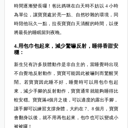
時間逐漸變長囉！爸比媽咪在白天時不妨以 4 小時
為單位，讓寶寶處於亮一點、自然吵雜的環境，同
時陪他玩久一點，拉長寶寶白天清醒的時間，以便
將最長的睡眠留到夜晚。
4.用包巾包起來，減少驚嚇反射，睡得香甜安
穩：
新生兒有許多肢體動作是非自主的，當睡覺時出現
不自覺地反射動作，寶寶可能因此被嚇到而驚醒哭
鬧。若寶寶因此睡不好，睡覺時可以用包巾包起
來，減少手腳的反射動作，寶寶通常就能夠睡得比
較安穩。寶寶滿4個月之後，可以適度的露出手腳，
讓手腳可以練習支撐身體，大約在 7、8 個月，寶寶
會翻身以後，就不用再包起來，包巾也可以變成小
被被囉！