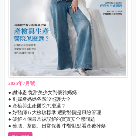
2026年7月號
● 謝沛恩 從甜美少女到優雅媽媽
● 剖婦產媽媽各階段照護大全
● 產檢與生產醫院怎麼選？
● 好醫師５大檢驗標準 選對醫院是風險管理
● 破解４個最常被誤解的寶寶安全感問題
● 藥膳、茶飲、日常保養 中醫觀點看產後掉髮