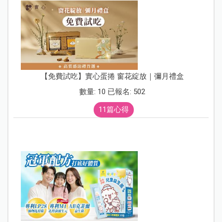
【免費試吃】實心蛋捲 窗花綻放｜彌月禮盒
數量: 10 已報名: 502
11篇心得