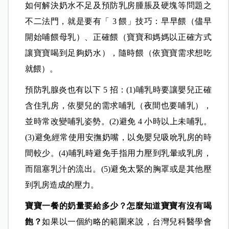
如何解決奶水不足及預防乳房腫脹及硬塊等問題之
不二法門，就是要有「 3 餵」技巧：早早餵（儘早
開始哺餵母乳）、正確餵（寶寶和媽媽以正確方式
讓寶寶喝到足夠奶水），隨時餵（依寶寶需求想吃
就餵）。
預防乳腺炎也有以下 5 招：(1)哺乳時要讓嬰兒正確
含住乳房，依嬰兒的需求哺乳（夜間也要哺乳），
並時常改變哺乳姿勢。(2)避免 4 小時以上未哺乳。
(3)避免經常使用安撫奶嘴，以免嬰兒吸吮乳房的時
間較少。(4)哺乳時避免手指用力壓到乳暈或乳房，
而阻塞乳汁的流出。(5)避免太緊的胸罩或是其他壓
到乳房造成的壓力。
寶寶一餐的奶量要給多少？怎麼知道寶寶有沒有喝
飽？
如果以一個約略的範圍來說，台灣兒科醫學會