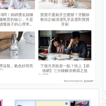
15問！師鐸獎名師陳
寶寶不愛刷牙怎麼辦？牙醫師
優教育的核心，不是
教你正確清潔乳牙及選對寶寶
讀懂孩子的心理準備
牙刷
度
帶這瓶，氣色好明亮
下個月房租差一點？快上【易
商店
借網】三分鐘解決燃眉之急
PR・易借網
Recommended by