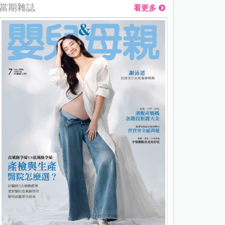
當期雜誌
看更多