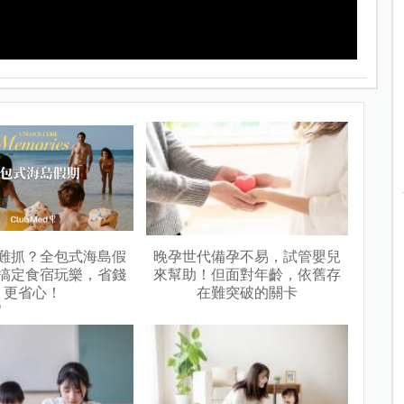
難抓？全包式海島假
晚孕世代備孕不易，試管嬰兒
搞定食宿玩樂，省錢
來幫助！但面對年齡，依舊存
更省心！
在難突破的關卡
n