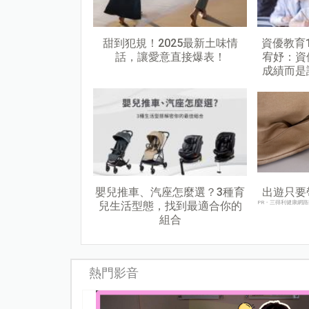
甜到犯規！2025最新土味情
資優教育
話，讓愛意直接爆表！
宥妤：資
成績而是
嬰兒推車、汽座怎麼選？3種育
出遊只要
兒生活型態，找到最適合你的
PR・三得利健康網路
組合
熱門影音