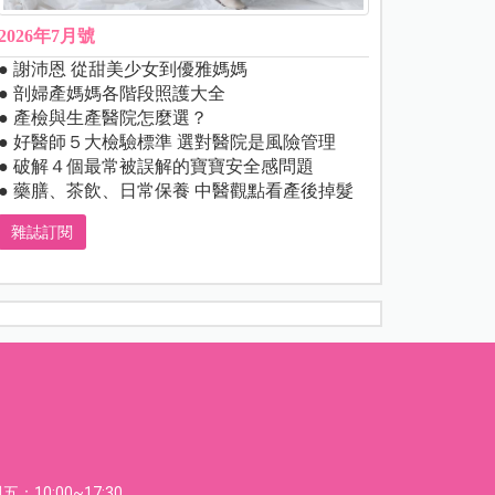
2026年7月號
● 謝沛恩 從甜美少女到優雅媽媽
● 剖婦產媽媽各階段照護大全
● 產檢與生產醫院怎麼選？
● 好醫師５大檢驗標準 選對醫院是風險管理
● 破解４個最常被誤解的寶寶安全感問題
● 藥膳、茶飲、日常保養 中醫觀點看產後掉髮
雜誌訂閱
：10:00~17:30