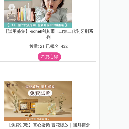
【試用募集】Richell利其爾 T.L.I第二代乳牙刷系
列
數量: 21 已報名: 432
21篇心得
【免費試吃】實心蛋捲 窗花綻放｜彌月禮盒