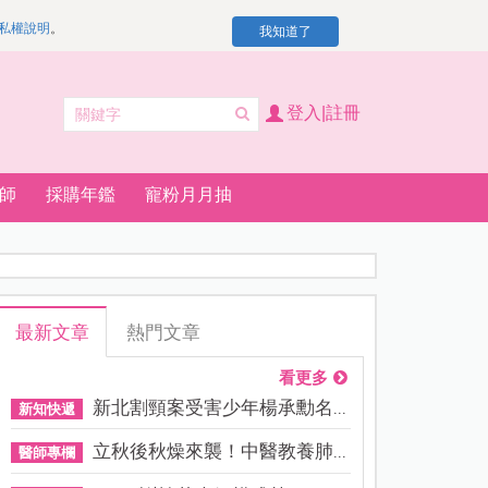
私權說明
。
我知道了
登入|註冊
師
採購年鑑
寵粉月月抽
最新文章
熱門文章
看更多
新北割頸案受害少年楊承勳名...
新知快遞
立秋後秋燥來襲！中醫教養肺...
醫師專欄