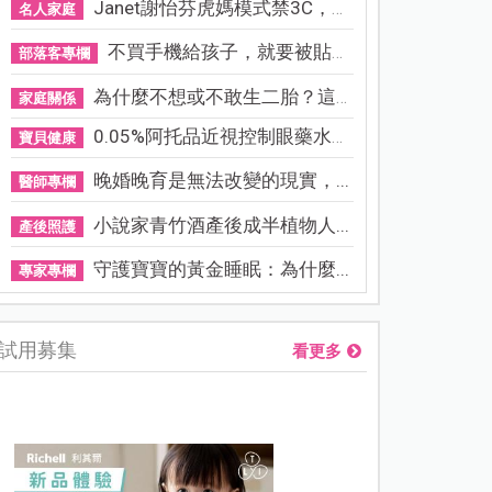
Janet謝怡芬虎媽模式禁3C，看...
名人家庭
不買手機給孩子，就要被貼「...
部落客專欄
為什麼不想或不敢生二胎？這8...
家庭關係
0.05%阿托品近視控制眼藥水納...
寶貝健康
晚婚晚育是無法改變的現實，...
醫師專欄
小說家青竹酒產後成半植物人...
產後照護
守護寶寶的黃金睡眠：為什麼...
專家專欄
試用募集
看更多