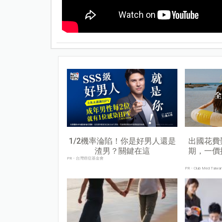
1/2機率淪陷！你是好男人還是
出國花費
渣男？關鍵在這
期，一價
PR・台灣癌症基金會
PR・Club Med Taiwa