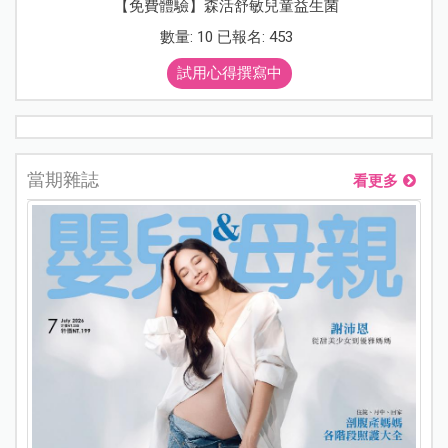
【免費體驗】森活舒敏兒童益生菌
數量: 10 已報名: 453
試用心得撰寫中
當期雜誌
看更多