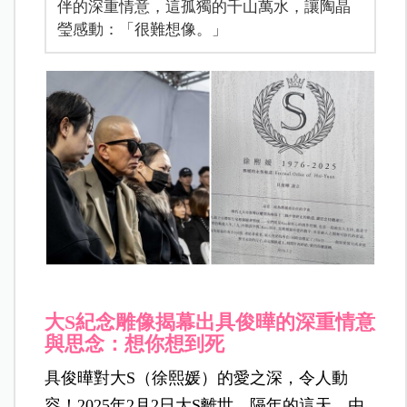
伴的深重情意，這孤獨的千山萬水，讓陶晶
瑩感動：「很難想像。」
大S紀念雕像揭幕出具俊曄的深重情意
與思念：想你想到死
具俊曄對大S（徐熙媛）的愛之深，令人動
容！2025年2月2日大S離世，隔年的這天，由