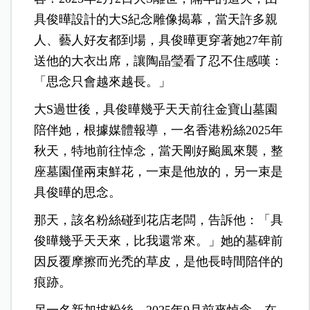
具俊曄設計的大S紀念雕像揭幕，當天許多親
人、藝人好友都到場，具俊曄更穿著她27年前
送他的大衣出席，讓陶晶瑩看了忍不住感嘆：
「思念只會越來越長。」
大S過世後，具俊曄幾乎天天前往金寶山墓園
陪伴她，根據媒體報導，一名香港粉絲2025年
秋天，特地前往悼念，當天剛好颱風來襲，整
座墓園僅兩束鮮花，一束是他放的，另一束是
具俊曄的思念。
那天，該名粉絲碰到花店老闆，告訴他：「具
俊曄幾乎天天來，比我還常來。」她的墓碑前
因反覆摩擦而光禿的草皮，是他長時間陪伴的
痕跡。
另一名新加坡粉絲，2025年9月前來悼念，在