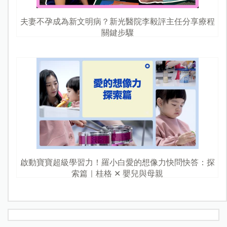
夫妻不孕成為新文明病？新光醫院李毅評主任分享療程
關鍵步驟
啟動寶寶超級學習力！羅小白愛的想像力快問快答：探
索篇｜桂格 ✕ 嬰兒與母親