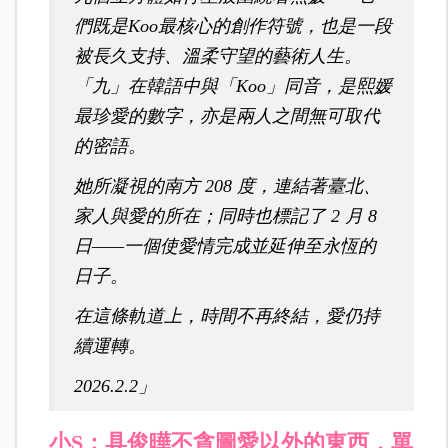
們既是Koo最核心的創作符號，也是一段
被長久支持、溫柔守望的藝術人生。
「九」在韓語中與「Koo」同音，是熙媛
最珍愛的數字，亦是兩人之間無可取代
的密語。
她所凝視的南方 208 度，連結著臺北、
家人與愛的所在；同時也標記了 2 月 8
日——一個使愛情完成並延伸至永恆的
日子。
在這條軌道上，時間不再終結，愛仍持
續運轉。
2026.2.2」
小S：具俊曄不貪圖愛以外的東西，單