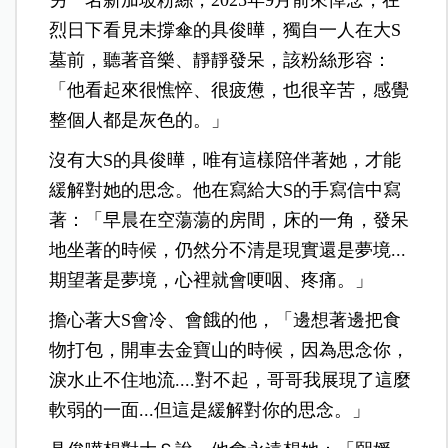
烈日下看見未撐傘的具俊曄，獨自一人在大S
墓前，聽著音樂、靜靜發呆，該粉絲形容：
「他看起來很憔悴、很疲憊，也很辛苦，感覺
整個人都是灰色的。」
沒有大S的具俊曄，唯有這樣陪伴著她，才能
緩解對她的思念。他在寫給大S的手寫信中寫
著：「早晨在空蕩蕩的房間，床的一角，發呆
地坐著的時候，仍然分不清是現實還是夢境...
期望著是夢境，心裡就會哽咽、疼痛。」
擔心著大S會冷、會餓的他，「邊想著邊把食
物打包，開車去金寶山的時候，因為思念你，
淚水止不住地流....對不起，哥哥我展現了這麼
軟弱的一面...但這是緩解對你的思念。」