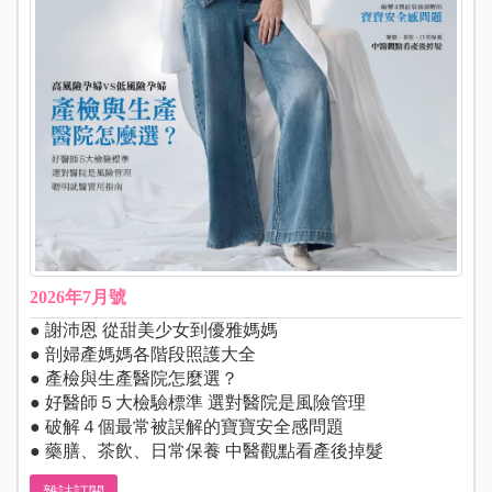
2026年7月號
● 謝沛恩 從甜美少女到優雅媽媽
● 剖婦產媽媽各階段照護大全
● 產檢與生產醫院怎麼選？
● 好醫師５大檢驗標準 選對醫院是風險管理
● 破解４個最常被誤解的寶寶安全感問題
● 藥膳、茶飲、日常保養 中醫觀點看產後掉髮