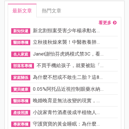
最新文章
熱門文章
看更多
新北割頸案受害少年楊承勳名...
新知快遞
立秋後秋燥來襲！中醫教養肺...
醫師專欄
Janet謝怡芬虎媽模式禁3C，看...
名人家庭
不買手機給孩子，就要被貼「...
部落客專欄
為什麼不想或不敢生二胎？這8...
家庭關係
0.05%阿托品近視控制眼藥水納...
寶貝健康
晚婚晚育是無法改變的現實，...
醫師專欄
小說家青竹酒產後成半植物人...
產後照護
守護寶寶的黃金睡眠：為什麼...
專家專欄