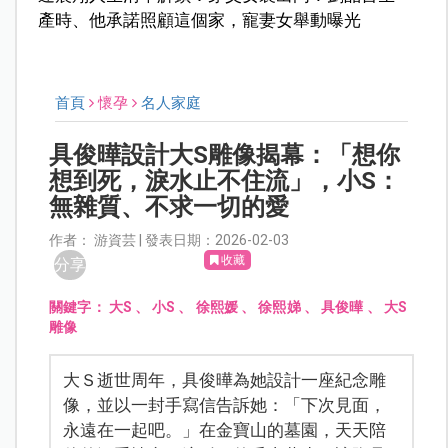
產時、他承諾照顧這個家，寵妻女舉動曝光
首頁
懷孕
名人家庭
具俊曄設計大S雕像揭幕：「想你
想到死，淚水止不住流」，小S：
無雜質、不求一切的愛
作者： 游資芸 | 發表日期：2026-02-03
收藏
分享
關鍵字：
大S
、
小S
、
徐熙媛
、
徐熙娣
、
具俊曄
、
大S
雕像
大Ｓ逝世周年，具俊曄為她設計一座紀念雕
像，並以一封手寫信告訴她：「下次見面，
永遠在一起吧。」在金寶山的墓園，天天陪