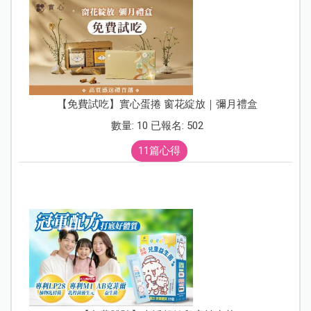
【免費試吃】實心蛋捲 窗花綻放｜彌月禮盒
數量: 10 已報名: 502
11篇心得