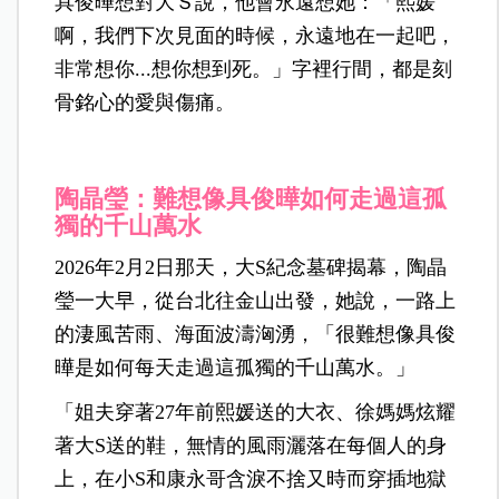
具俊曄想對大Ｓ說，他會永遠想她：「熙媛
啊，我們下次見面的時候，永遠地在一起吧，
非常想你...想你想到死。」字裡行間，都是刻
骨銘心的愛與傷痛。
陶晶瑩：難想像具俊曄如何走過這孤
獨的千山萬水
2026年2月2日那天，大S紀念墓碑揭幕，陶晶
瑩一大早，從台北往金山出發，她說，一路上
的淒風苦雨、海面波濤洶湧，「很難想像具俊
曄是如何每天走過這孤獨的千山萬水。」
「姐夫穿著27年前熙媛送的大衣、徐媽媽炫耀
著大S送的鞋，無情的風雨灑落在每個人的身
上，在小S和康永哥含淚不捨又時而穿插地獄