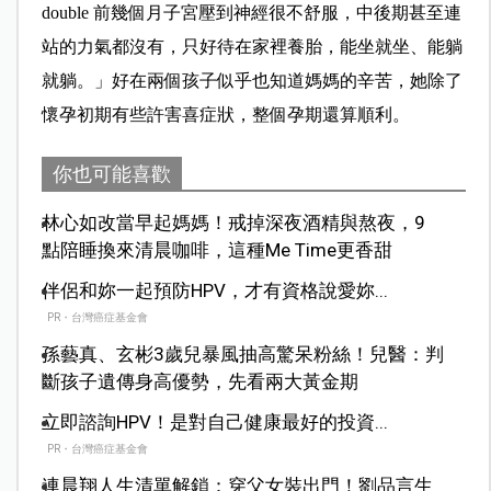
double 前幾個月子宮壓到神經很不舒服，中後期甚至連
站的力氣都沒有，只好待在家裡養胎，能坐就坐、能躺
就躺。」好在兩個孩子似乎也知道媽媽的辛苦，她除了
懷孕初期有些許害喜症狀，整個孕期還算順利。
你也可能喜歡
林心如改當早起媽媽！戒掉深夜酒精與熬夜，9
點陪睡換來清晨咖啡，這種Me Time更香甜
伴侶和妳一起預防HPV，才有資格說愛妳...
PR・台灣癌症基金會
孫藝真、玄彬3歲兒暴風抽高驚呆粉絲！兒醫：判
斷孩子遺傳身高優勢，先看兩大黃金期
立即諮詢HPV！是對自己健康最好的投資...
PR・台灣癌症基金會
連晨翔人生清單解鎖：穿父女裝出門！劉品言生