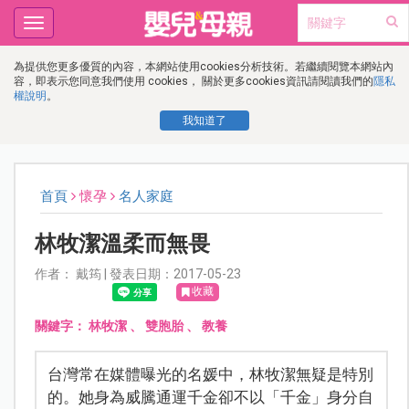
Toggle
navigation
為提供您更多優質的內容，本網站使用cookies分析技術。若繼續閱覽本網站內
容，即表示您同意我們使用 cookies， 關於更多cookies資訊請閱讀我們的
隱私
權說明
。
我知道了
首頁
懷孕
名人家庭
林牧潔溫柔而無畏
作者： 戴筠 | 發表日期：2017-05-23
收藏
關鍵字：
林牧潔
、
雙胞胎
、
教養
台灣常在媒體曝光的名媛中，林牧潔無疑是特別
的。她身為威騰通運千金卻不以「千金」身分自