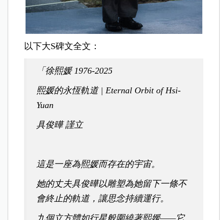
以下大S碑文全文：
「徐熙媛 1976-2025
熙媛的永恆軌道 | Eternal Orbit of Hsi-
Yuan
具俊曄 謹立
這是一座為熙媛而存在的宇宙。
她的丈夫具俊曄以雕塑為她留下一條不
會終止的軌道，讓思念持續運行。
九個立方體如行星般圍繞著熙媛——它