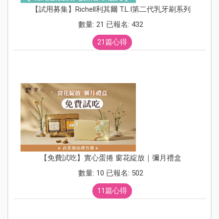
【試用募集】Richell利其爾 T.L.I第二代乳牙刷系列
數量: 21 已報名: 432
21篇心得
【免費試吃】實心蛋捲 窗花綻放｜彌月禮盒
數量: 10 已報名: 502
11篇心得