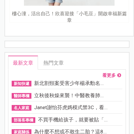
樓心潼，活出自己！欣喜迎接「小毛豆」開啟幸福新篇
章
最新文章
熱門文章
看更多
新北割頸案受害少年楊承勳名...
新知快遞
立秋後秋燥來襲！中醫教養肺...
醫師專欄
Janet謝怡芬虎媽模式禁3C，看...
名人家庭
不買手機給孩子，就要被貼「...
部落客專欄
為什麼不想或不敢生二胎？這8...
家庭關係