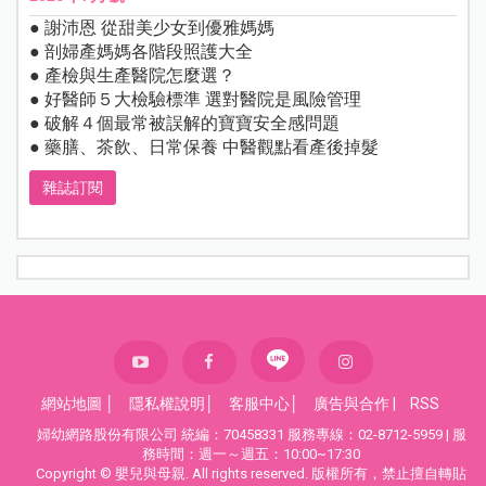
● 謝沛恩 從甜美少女到優雅媽媽
● 剖婦產媽媽各階段照護大全
● 產檢與生產醫院怎麼選？
● 好醫師５大檢驗標準 選對醫院是風險管理
● 破解４個最常被誤解的寶寶安全感問題
● 藥膳、茶飲、日常保養 中醫觀點看產後掉髮
雜誌訂閱
網站地圖
│
隱私權說明
│
客服中心
│
廣告與合作
|
RSS
婦幼網路股份有限公司 統編：70458331 服務專線：02-8712-5959 | 服
務時間：週一～週五：10:00~17:30
Copyright © 嬰兒與母親. All rights reserved. 版權所有，禁止擅自轉貼