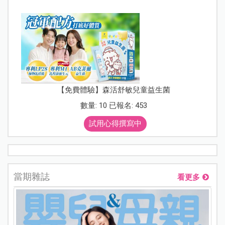
【免費體驗】森活舒敏兒童益生菌
數量: 10 已報名: 453
試用心得撰寫中
當期雜誌
看更多