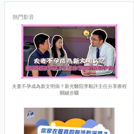
熱門影音
夫妻不孕成為新文明病？新光醫院李毅評主任分享療程
關鍵步驟