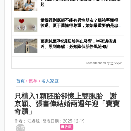
起
婚姻裡到底能不能有異性朋友？楊祐寧懂得
後退、夏于喬懂得尊重，婚姻最重要的是忠
誠！
鄭家純懷孕9週胚胎停止發育，半夜邊痛邊
叫、累到痛醒！必知降低胎停風險4點
Recommended by
首頁
懷孕
名人家庭
只植入1顆胚胎卻懷上雙胞胎 謝
京穎、張書偉結婚兩週年迎「寶寶
奇蹟」
作者： 江睿毓 | 發表日期：2025-12-19
收藏
分享