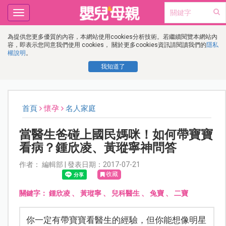
Toggle
navigation
為提供您更多優質的內容，本網站使用cookies分析技術。若繼續閱覽本網站內
容，即表示您同意我們使用 cookies， 關於更多cookies資訊請閱讀我們的
隱私
權說明
。
我知道了
首頁
懷孕
名人家庭
當醫生爸碰上國民媽咪！如何帶寶寶
看病？鍾欣凌、黃瑽寧神問答
作者： 編輯部 | 發表日期：2017-07-21
收藏
關鍵字：
鍾欣凌
、
黃瑽寧
、
兒科醫生
、
兔寶
、
二寶
你一定有帶寶寶看醫生的經驗，但你能想像明星