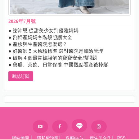
2026年7月號
● 謝沛恩 從甜美少女到優雅媽媽
● 剖婦產媽媽各階段照護大全
● 產檢與生產醫院怎麼選？
● 好醫師５大檢驗標準 選對醫院是風險管理
● 破解４個最常被誤解的寶寶安全感問題
● 藥膳、茶飲、日常保養 中醫觀點看產後掉髮
雜誌訂閱
網站地圖
│
隱私權說明
│
客服中心
│
廣告與合作
|
RSS