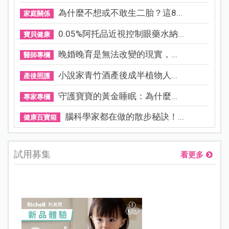
為什麼不想或不敢生二胎？這8...
家庭關係
0.05%阿托品近視控制眼藥水納...
寶貝健康
晚婚晚育是無法改變的現實，...
醫師專欄
小說家青竹酒產後成半植物人...
產後照護
守護寶寶的黃金睡眠：為什麼...
專家專欄
腦科學家都在做的散步秘訣！...
健康百寶箱
試用募集
看更多