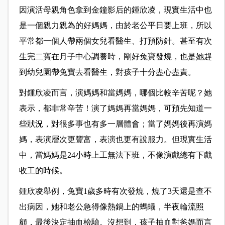
因演活母親角色拿到金鐘影后的鍾欣凌，現實生活中也
是一個親力親為的好媽媽，由於老公平日要上班，所以
平常都一個人帶兩個女兒看醫生、打預防針。甚至有次
生完二寶在月子中心調養時，剛好兔寶發燒，也是她趕
到幼兒園帶兔寶去看醫生，對孩子十分盡心盡責。
對鍾欣凌而言，演媽媽和當媽媽，哪個比較辛苦呢？她
表示，都非常辛苦！演了媽媽再當媽媽，可預先知道一
些狀況，對很多事也有多一層體會；當了媽媽後再演媽
媽，表演層次更豐富，表演也更有說服力。但現實生活
中，當媽媽是24小時上工無法下班，不像演戲總有下戲
收工的時候。
鍾欣凌舉例，兔寶1歲多時有次發燒，燒了3天還是查不
出病因，她和老公急得像熱鍋上的螞蟻，半夜輪流照
顧，最後決定抽血檢驗。沒想到，孩子抽血對爸媽而言