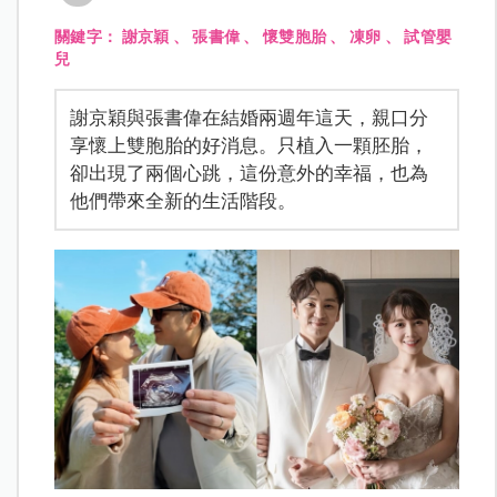
關鍵字：
謝京穎
、
張書偉
、
懷雙胞胎
、
凍卵
、
試管嬰
兒
謝京穎與張書偉在結婚兩週年這天，親口分
享懷上雙胞胎的好消息。只植入一顆胚胎，
卻出現了兩個心跳，這份意外的幸福，也為
他們帶來全新的生活階段。