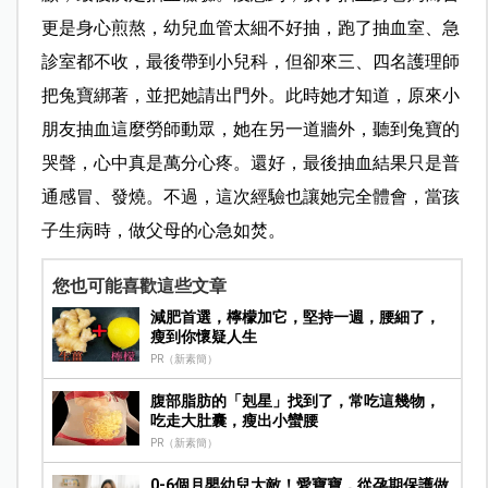
更是身心煎熬，幼兒血管太細不好抽，跑了抽血室、急
診室都不收，最後帶到小兒科，但卻來三、四名護理師
把兔寶綁著，並把她請出門外。此時她才知道，原來小
朋友抽血這麼勞師動眾，她在另一道牆外，聽到兔寶的
哭聲，心中真是萬分心疼。還好，最後抽血結果只是普
通感冒、發燒。不過，這次經驗也讓她完全體會，當孩
子生病時，做父母的心急如焚。
您也可能喜歡這些文章
減肥首選，檸檬加它，堅持一週，腰細了，
瘦到你懷疑人生
PR（新素簡）
腹部脂肪的「剋星」找到了，常吃這幾物，
吃走大肚囊，瘦出小蠻腰
PR（新素簡）
0-6個月嬰幼兒大敵！愛寶寶，從孕期保護做