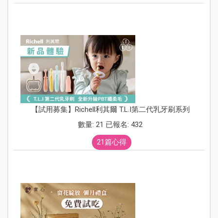
【試用募集】Richell利其爾 T.L.I第二代乳牙刷系列
數量: 21 已報名: 432
21篇心得