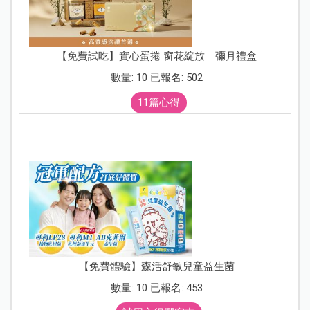
【免費試吃】實心蛋捲 窗花綻放｜彌月禮盒
數量: 10 已報名: 502
11篇心得
【免費體驗】森活舒敏兒童益生菌
數量: 10 已報名: 453