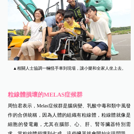
▲相關人士協調一輛怪手車到現場，讓小樂和全家人坐上去。
粒線體損壞的MELAS症候群
周怡君表示，Melas症候群是腦病變、乳酸中毒和類中風發
作的合併統稱，因為人體的組織有粒線體，粒線體就像是
細胞的發電廠，尤其在腦部、心、肝、腎等臟器特別需
求，當粒線體損壞到七成，這些臟器就會開始出現問題，