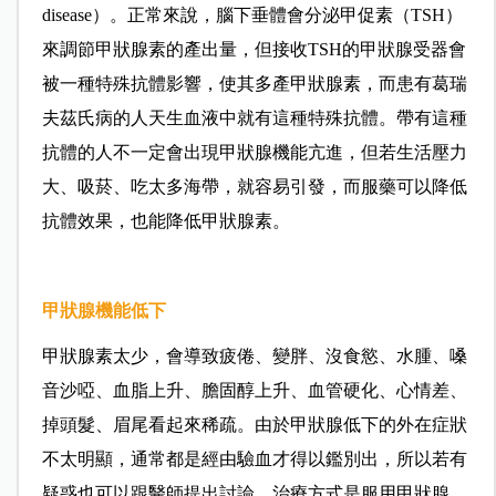
disease）。正常來說，腦下垂體會分泌甲促素（TSH）
來調節甲狀腺素的產出量，但接收TSH的甲狀腺受器會
被一種特殊抗體影響，使其多產甲狀腺素，而患有
葛瑞
夫茲氏病的人
天生血液中就有這種特殊抗體。帶有這種
抗體的人不一定會出現
甲狀腺機能亢進
，但若生活壓力
大、吸菸、吃太多海帶，就容易引發，而服藥可以降低
抗體效果，也能降低甲狀腺素。
甲狀腺機能低下
甲狀腺素太少，會導致疲倦、變胖、沒食慾、水腫、嗓
音沙啞、血脂上升、膽固醇上升、血管硬化、心情差、
掉頭髮、眉尾看起來稀疏。由於甲狀腺低下的外在症狀
不太明顯，通常都是經由驗血才得以鑑別出，所以若有
疑惑也可以跟醫師提出討論。治療方式是服用甲狀腺