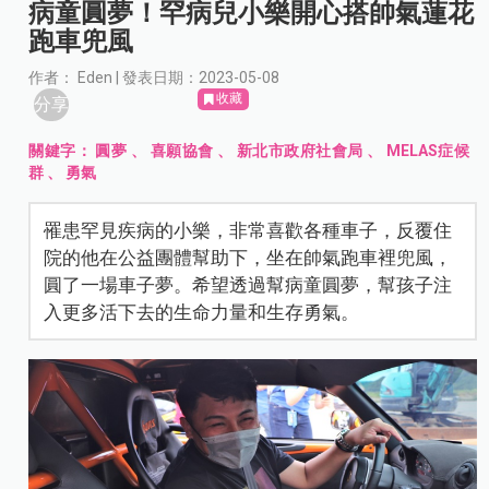
病童圓夢！罕病兒小樂開心搭帥氣蓮花
跑車兜風
作者： Eden | 發表日期：2023-05-08
收藏
分享
關鍵字：
圓夢
、
喜願協會
、
新北市政府社會局
、
MELAS症候
群
、
勇氣
罹患罕見疾病的小樂，非常喜歡各種車子，反覆住
院的他在公益團體幫助下，坐在帥氣跑車裡兜風，
圓了一場車子夢。希望透過幫病童圓夢，幫孩子注
入更多活下去的生命力量和生存勇氣。