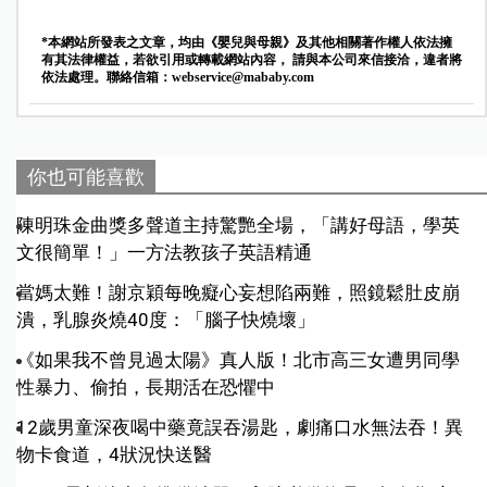
*本網站所發表之文章，均由《嬰兒與母親》及其他相關著作權人依法擁
有其法律權益，若欲引用或轉載網站內容， 請與本公司來信接洽，違者將
依法處理。聯絡信箱：
webservice@mababy.com
你也可能喜歡
陳明珠金曲獎多聲道主持驚艷全場，「講好母語，學英
文很簡單！」一方法教孩子英語精通
當媽太難！謝京穎每晚癡心妄想陷兩難，照鏡鬆肚皮崩
潰，乳腺炎燒40度：「腦子快燒壞」
《如果我不曾見過太陽》真人版！北市高三女遭男同學
性暴力、偷拍，長期活在恐懼中
12歲男童深夜喝中藥竟誤吞湯匙，劇痛口水無法吞！異
物卡食道，4狀況快送醫