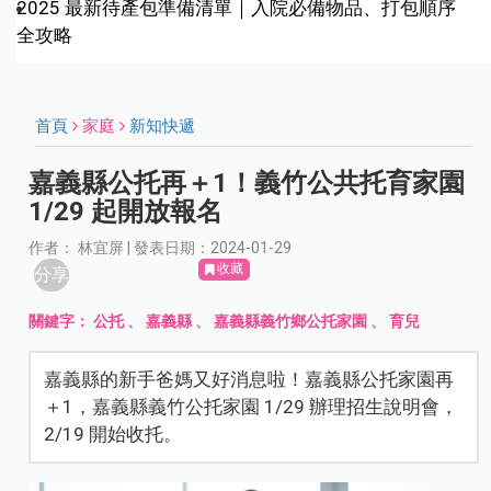
2025 最新待產包準備清單｜入院必備物品、打包順序
全攻略
首頁
家庭
新知快遞
嘉義縣公托再＋1！義竹公共托育家園
1/29 起開放報名
作者： 林宜屏 | 發表日期：2024-01-29
收藏
分享
關鍵字：
公托
、
嘉義縣
、
嘉義縣義竹鄉公托家園
、
育兒
嘉義縣的新手爸媽又好消息啦！嘉義縣公托家園再
＋1，嘉義縣義竹公托家園 1/29 辦理招生說明會，
2/19 開始收托。