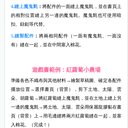
4.縫上魔鬼氈
：
將配件的一面縫上魔鬼氈，並在書頁上
的相對位置縫上另一邊的魔鬼氈。魔鬼氈也可使用暗
扣、鈕釦等代替。
5.縫製配件
：
將兩相同配件（一面有魔鬼氈、一面沒
有）縫在一起，並在中間塞入棉花。
遊戲書範例：紅蘿蔔小農場
準備各色不織布與其他材料→繪製草稿圖、確定各配件
擺放位置→選擇書頁（背景），剪下土地、太陽、雲
朵、胡蘿蔔→將紅蘿蔔縫上魔鬼氈，並在土地上縫上另
一邊的魔鬼氈→將土地、太陽、雲朵用保麗龍膠黏在書
頁（背景）上→用毛邊縫將兩片紅蘿蔔縫在一起，並塞
入棉花。（完成！）