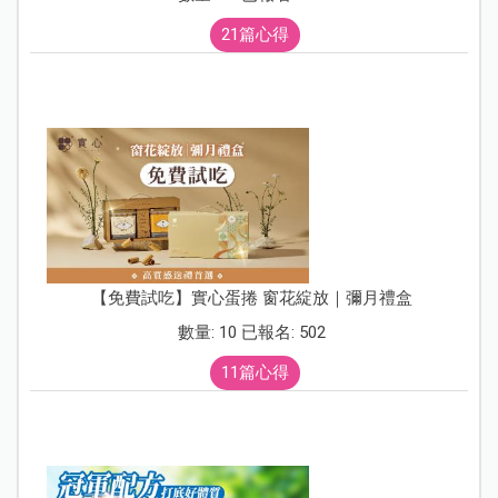
21篇心得
【免費試吃】實心蛋捲 窗花綻放｜彌月禮盒
數量: 10 已報名: 502
11篇心得