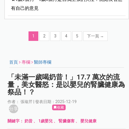
有自己的意見
1
2
3
4
5
下一頁
→
首頁
專欄
醫師專欄
「未滿一歲喝奶昔！」17.7 萬次的流
量，美女醫怒：是以嬰兒的腎臟健康為
祭品！？
作者： 張瑜芹 | 發表日期：2025-12-19
收藏
分享
關鍵字：
奶昔
、
1歲嬰兒
、
腎臟傷害
、
嬰兒健康