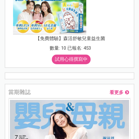
【免費體驗】森活舒敏兒童益生菌
數量: 10 已報名: 453
試用心得撰寫中
當期雜誌
看更多