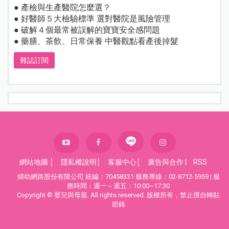
● 產檢與生產醫院怎麼選？
● 好醫師５大檢驗標準 選對醫院是風險管理
● 破解４個最常被誤解的寶寶安全感問題
● 藥膳、茶飲、日常保養 中醫觀點看產後掉髮
雜誌訂閱
網站地圖
│
隱私權說明
│
客服中心
│
廣告與合作
|
RSS
婦幼網路股份有限公司 統編：70458331 服務專線：02-8712-5959 | 服
務時間：週一～週五：10:00~17:30
Copyright © 嬰兒與母親. All rights reserved. 版權所有，禁止擅自轉貼
節錄