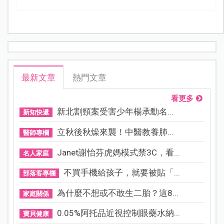
最新文章
熱門文章
看更多
新北割頸案受害少年楊承勳名...
新知快遞
立秋後秋燥來襲！中醫教養肺...
醫師專欄
Janet謝怡芬虎媽模式禁3C，看...
名人家庭
不買手機給孩子，就要被貼「...
部落客專欄
為什麼不想或不敢生二胎？這8...
家庭關係
0.05%阿托品近視控制眼藥水納...
寶貝健康