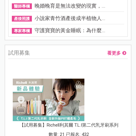
晚婚晚育是無法改變的現實，...
醫師專欄
小說家青竹酒產後成半植物人...
產後照護
守護寶寶的黃金睡眠：為什麼...
專家專欄
試用募集
看更多
【試用募集】Richell利其爾 T.L.I第二代乳牙刷系列
數量: 21 已報名: 432